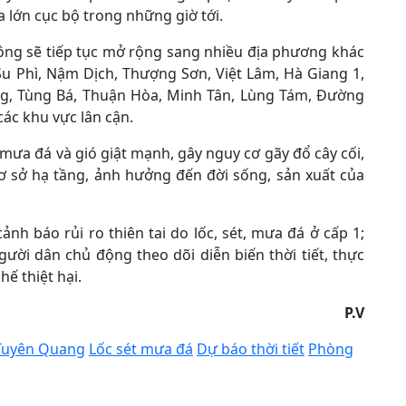
 lớn cục bộ trong những giờ tới.
dông sẽ tiếp tục mở rộng sang nhiều địa phương khác
u Phì, Nậm Dịch, Thượng Sơn, Việt Lâm, Hà Giang 1,
ng, Tùng Bá, Thuận Hòa, Minh Tân, Lùng Tám, Đường
ác khu vực lân cận.
 mưa đá và gió giật mạnh, gây nguy cơ gãy đổ cây cối,
cơ sở hạ tầng, ảnh hưởng đến đời sống, sản xuất của
nh báo rủi ro thiên tai do lốc, sét, mưa đá ở cấp 1;
gười dân chủ động theo dõi diễn biến thời tiết, thực
ế thiệt hại.
P.V
Tuyên Quang
Lốc sét mưa đá
Dự báo thời tiết
Phòng