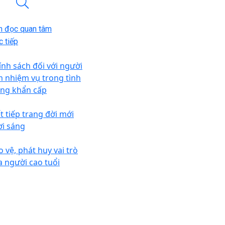
n đọc quan tâm
 tiếp
ính sách đối với người
m nhiệm vụ trong tình
ạng khẩn cấp
ết tiếp trang đời mới
ơi sáng
o vệ, phát huy vai trò
a người cao tuổi