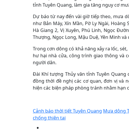
tỉnh Tuyên Quang, làm gia tăng nguy cơ mưa
Dự báo từ nay đến vài giờ tiếp theo, mưa 
như Bản Máy, Xín Mần, Pờ Ly Ngài, Hoàng S
Hà Giang 2, Vị Xuyên, Phú Linh, Ngọc Đườ
Thượng, Ngọc Long, Mậu Duệ, Yên Minh và c
Trong cơn dông có khả năng xảy ra lốc, sét,
hư hại nhà cửa, công trình giao thông và 
người dân.
Đài Khí tượng Thủy văn tỉnh Tuyên Quang cả
đồng thời đề nghị các cơ quan, đơn vị và n
hiện các biện pháp phòng tránh nhằm hạn ch
Cảnh báo thời tiết Tuyên Quang
Mưa dông 
chống thiên tai