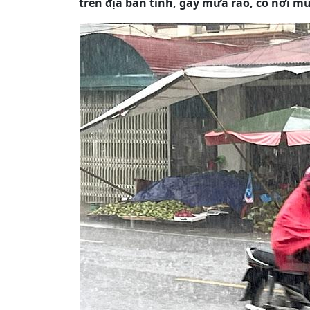
trên địa bàn tỉnh, gây mưa rào, có nơi mư