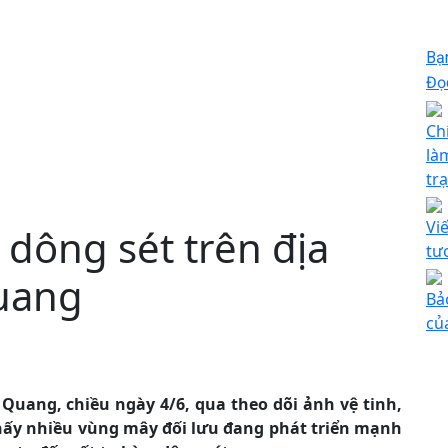
Bạ
Đọc
Ch
là
tr
Vi
dông sét trên địa
tư
uang
Bả
củ
Quang, chiều ngày 4/6, qua theo dõi ảnh vệ tinh,
o thấy nhiều vùng mây đối lưu đang phát triển mạnh