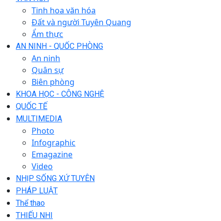
Tinh hoa văn hóa
Đất và người Tuyên Quang
Ẩm thực
AN NINH - QUỐC PHÒNG
An ninh
Quân sự
Biên phòng
KHOA HỌC - CÔNG NGHỆ
QUỐC TẾ
MULTIMEDIA
Photo
Infographic
Emagazine
Video
NHỊP SỐNG XỨ TUYÊN
PHÁP LUẬT
Thể thao
THIẾU NHI