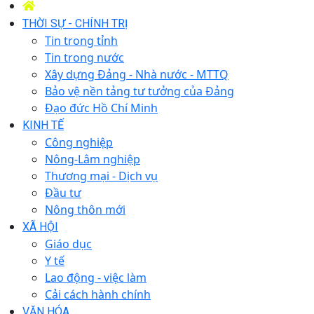
THỜI SỰ - CHÍNH TRỊ
Tin trong tỉnh
Tin trong nước
Xây dựng Đảng - Nhà nước - MTTQ
Bảo vệ nền tảng tư tưởng của Đảng
Đạo đức Hồ Chí Minh
KINH TẾ
Công nghiệp
Nông-Lâm nghiệp
Thương mại - Dịch vụ
Đầu tư
Nông thôn mới
XÃ HỘI
Giáo dục
Y tế
Lao động - việc làm
Cải cách hành chính
VĂN HÓA