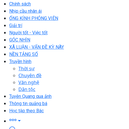
Chính sách
Nhịp cầu nhân ái
ỐNG KÍNH PHÓNG VIÊN
Giải trí
Người tốt - Việc tốt
GÓC NHÌN
XÃ LUẬN - VẤN ĐỀ KỲ NÀY
NỀN TẢNG SỐ
Truyền hình
Thời sự
Chuyên đề
Văn nghệ
Dân tộc
Tuyên Quang qua ảnh
Thông tin quảng bá
Học tập theo Bác