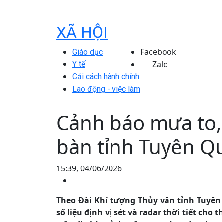
XÃ HỘI
Facebook
Giáo dục
Zalo
Y tế
Cải cách hành chính
Lao động - việc làm
Cảnh báo mưa to, 
bàn tỉnh Tuyên Q
15:39, 04/06/2026
Theo Đài Khí tượng Thủy văn tỉnh Tuyên 
số liệu định vị sét và radar thời tiết ch