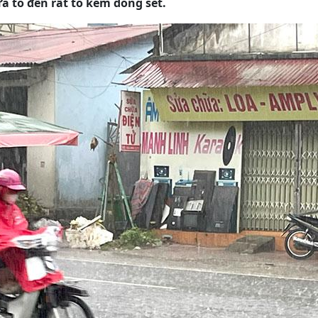
a to đến rất to kèm dông sét.