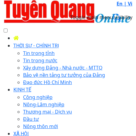
En |
Vi
Toggle main menu visibility
THỜI SỰ - CHÍNH TRỊ
Tin trong tỉnh
Tin trong nước
Xây dựng Đảng - Nhà nước - MTTQ
Bảo vệ nền tảng tư tưởng của Đảng
Đạo đức Hồ Chí Minh
KINH TẾ
Công nghiệp
Nông-Lâm nghiệp
Thương mại - Dịch vụ
Đầu tư
Nông thôn mới
XÃ HỘI