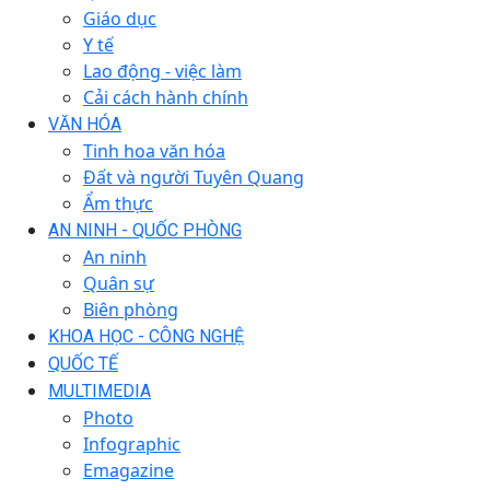
Giáo dục
Y tế
Lao động - việc làm
Cải cách hành chính
VĂN HÓA
Tinh hoa văn hóa
Đất và người Tuyên Quang
Ẩm thực
AN NINH - QUỐC PHÒNG
An ninh
Quân sự
Biên phòng
KHOA HỌC - CÔNG NGHỆ
QUỐC TẾ
MULTIMEDIA
Photo
Infographic
Emagazine