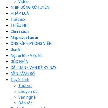
Video
NHỊP SỐNG XỨ TUYÊN
PHÁP LUẬT
Thể thao
THIẾU NHI
Chính sách
Nhịp cầu nhân ái
ỐNG KÍNH PHÓNG VIÊN
Giải trí
Người tốt - Việc tốt
GÓC NHÌN
XÃ LUẬN - VẤN ĐỀ KỲ NÀY
NỀN TẢNG SỐ
Truyền hình
Thời sự
Chuyên đề
Văn nghệ
Dân tộc