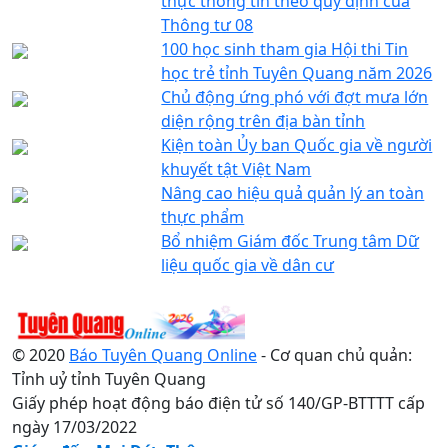
thực thông tin theo quy định của
Thông tư 08
100 học sinh tham gia Hội thi Tin
học trẻ tỉnh Tuyên Quang năm 2026
Chủ động ứng phó với đợt mưa lớn
diện rộng trên địa bàn tỉnh
Kiện toàn Ủy ban Quốc gia về người
khuyết tật Việt Nam
Nâng cao hiệu quả quản lý an toàn
thực phẩm
Bổ nhiệm Giám đốc Trung tâm Dữ
liệu quốc gia về dân cư
© 2020
Báo Tuyên Quang Online
- Cơ quan chủ quản:
Tỉnh uỷ tỉnh Tuyên Quang
Giấy phép hoạt động báo điện tử số 140/GP-BTTTT cấp
ngày 17/03/2022