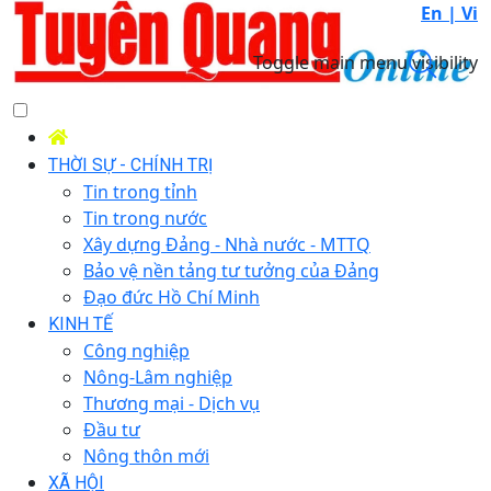
En |
Vi
Toggle main menu visibility
THỜI SỰ - CHÍNH TRỊ
Tin trong tỉnh
Tin trong nước
Xây dựng Đảng - Nhà nước - MTTQ
Bảo vệ nền tảng tư tưởng của Đảng
Đạo đức Hồ Chí Minh
KINH TẾ
Công nghiệp
Nông-Lâm nghiệp
Thương mại - Dịch vụ
Đầu tư
Nông thôn mới
XÃ HỘI