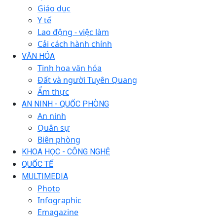
Giáo dục
Y tế
Lao động - việc làm
Cải cách hành chính
VĂN HÓA
Tinh hoa văn hóa
Đất và người Tuyên Quang
Ẩm thực
AN NINH - QUỐC PHÒNG
An ninh
Quân sự
Biên phòng
KHOA HỌC - CÔNG NGHỆ
QUỐC TẾ
MULTIMEDIA
Photo
Infographic
Emagazine