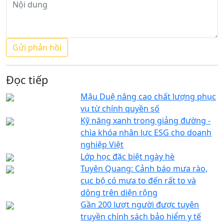
Đọc tiếp
Mậu Duệ nâng cao chất lượng phục
vụ từ chính quyền số
Kỹ năng xanh trong giảng đường -
chìa khóa nhân lực ESG cho doanh
nghiệp Việt
Lớp học đặc biệt ngày hè
Tuyên Quang: Cảnh báo mưa rào,
cục bộ có mưa to đến rất to và
dông trên diện rộng
Gần 200 lượt người được tuyên
truyền chính sách bảo hiểm y tế