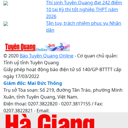
Thí sinh Tuyên Quang đạt 242 điểm
10 tại Kỳ thi tốt nghiệp THPT năm
2026
Tận tụy, trách nhiệm phục vụ Nhân
dân
© 2020
Báo Tuyên Quang Online
- Cơ quan chủ quản:
Tỉnh uỷ tỉnh Tuyên Quang
Giấy phép hoạt động báo điện tử số 140/GP-BTTTT cấp
ngày 17/03/2022
Giám đốc: Mai Đức Thông
Trụ sở Tòa soạn: Số 219, đường Tân Trào, phường Minh
Xuân, tỉnh Tuyên Quang, Việt Nam.
Điện thoại: 0207.3822820 - 0207.3817155 / Fax:
0207.3822821 - Email:
baotuyenquang.com.vn@gmail.com