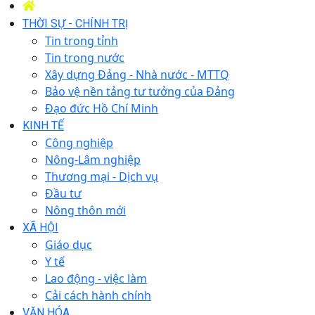
THỜI SỰ - CHÍNH TRỊ
Tin trong tỉnh
Tin trong nước
Xây dựng Đảng - Nhà nước - MTTQ
Bảo vệ nền tảng tư tưởng của Đảng
Đạo đức Hồ Chí Minh
KINH TẾ
Công nghiệp
Nông-Lâm nghiệp
Thương mại - Dịch vụ
Đầu tư
Nông thôn mới
XÃ HỘI
Giáo dục
Y tế
Lao động - việc làm
Cải cách hành chính
VĂN HÓA