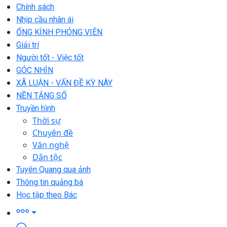
Chính sách
Nhịp cầu nhân ái
ỐNG KÍNH PHÓNG VIÊN
Giải trí
Người tốt - Việc tốt
GÓC NHÌN
XÃ LUẬN - VẤN ĐỀ KỲ NÀY
NỀN TẢNG SỐ
Truyền hình
Thời sự
Chuyên đề
Văn nghệ
Dân tộc
Tuyên Quang qua ảnh
Thông tin quảng bá
Học tập theo Bác