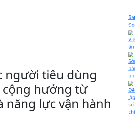
Bạ
Đọc
Vi
ân
Sớ
bã
 người tiêu dùng
ph
 cộng hưởng từ
Đề
lậ
à năng lực vận hành
số
ch