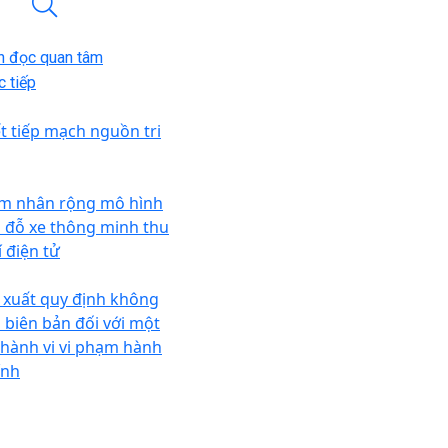
n đọc quan tâm
 tiếp
ết tiếp mạch nguồn tri
m nhân rộng mô hình
i đỗ xe thông minh thu
í điện tử
 xuất quy định không
p biên bản đối với một
 hành vi vi phạm hành
ính