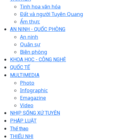
Tinh hoa văn hóa
Đất và người Tuyên Quang
Ẩm thực
AN NINH - QUỐC PHÒNG
An ninh
Quân sự
Biên phòng
KHOA HỌC - CÔNG NGHỆ
QUỐC TẾ
MULTIMEDIA
Photo
Infographic
Emagazine
Video
NHỊP SỐNG XỨ TUYÊN
PHÁP LUẬT
Thể thao
THIẾU NHI