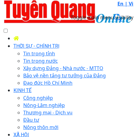
En |
Vi
Toggle main menu visibility
THỜI SỰ - CHÍNH TRỊ
Tin trong tỉnh
Tin trong nước
Xây dựng Đảng - Nhà nước - MTTQ
Bảo vệ nền tảng tư tưởng của Đảng
Đạo đức Hồ Chí Minh
KINH TẾ
Công nghiệp
Nông-Lâm nghiệp
Thương mại - Dịch vụ
Đầu tư
Nông thôn mới
XÃ HỘI