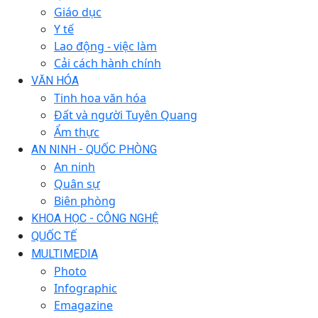
Giáo dục
Y tế
Lao động - việc làm
Cải cách hành chính
VĂN HÓA
Tinh hoa văn hóa
Đất và người Tuyên Quang
Ẩm thực
AN NINH - QUỐC PHÒNG
An ninh
Quân sự
Biên phòng
KHOA HỌC - CÔNG NGHỆ
QUỐC TẾ
MULTIMEDIA
Photo
Infographic
Emagazine