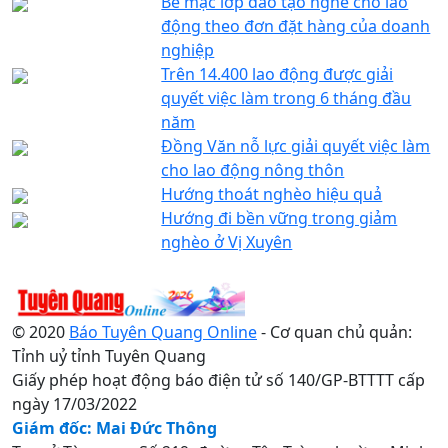
Bế mạc lớp đào tạo nghề cho lao
động theo đơn đặt hàng của doanh
nghiệp
Trên 14.400 lao động được giải
quyết việc làm trong 6 tháng đầu
năm
Đồng Văn nỗ lực giải quyết việc làm
cho lao động nông thôn
Hướng thoát nghèo hiệu quả
Hướng đi bền vững trong giảm
nghèo ở Vị Xuyên
© 2020
Báo Tuyên Quang Online
- Cơ quan chủ quản:
Tỉnh uỷ tỉnh Tuyên Quang
Giấy phép hoạt động báo điện tử số 140/GP-BTTTT cấp
ngày 17/03/2022
Giám đốc: Mai Đức Thông