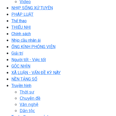
Video
NHỊP SỐNG XỨ TUYÊN
PHÁP LUẬT
Thể thao
THIẾU NHI
Chính sách
Nhịp cầu nhân ái
ỐNG KÍNH PHÓNG VIÊN
Giải trí
Người tốt - Việc tốt
GÓC NHÌN
XÃ LUẬN - VẤN ĐỀ KỲ NÀY
NỀN TẢNG SỐ
Truyền hình
Thời sự
Chuyên đề
Văn nghệ
Dân tộc