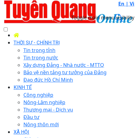
En |
Vi
Toggle main menu visibility
THỜI SỰ - CHÍNH TRỊ
Tin trong tỉnh
Tin trong nước
Xây dựng Đảng - Nhà nước - MTTQ
Bảo vệ nền tảng tư tưởng của Đảng
Đạo đức Hồ Chí Minh
KINH TẾ
Công nghiệp
Nông-Lâm nghiệp
Thương mại - Dịch vụ
Đầu tư
Nông thôn mới
XÃ HỘI