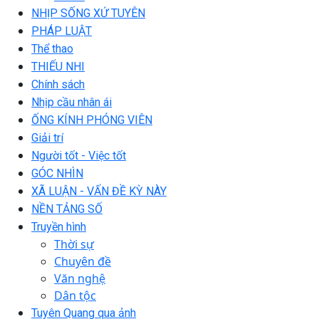
NHỊP SỐNG XỨ TUYÊN
PHÁP LUẬT
Thể thao
THIẾU NHI
Chính sách
Nhịp cầu nhân ái
ỐNG KÍNH PHÓNG VIÊN
Giải trí
Người tốt - Việc tốt
GÓC NHÌN
XÃ LUẬN - VẤN ĐỀ KỲ NÀY
NỀN TẢNG SỐ
Truyền hình
Thời sự
Chuyên đề
Văn nghệ
Dân tộc
Tuyên Quang qua ảnh