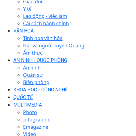
Giáo dục
Y tế
Lao động - việc làm
Cải cách hành chính
VĂN HÓA
Tinh hoa văn hóa
Đất và người Tuyên Quang
Ẩm thực
AN NINH - QUỐC PHÒNG
An ninh
Quân sự
Biên phòng
KHOA HỌC - CÔNG NGHỆ
QUỐC TẾ
MULTIMEDIA
Photo
Infographic
Emagazine
Video