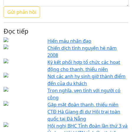
Đọc tiếp
Hiến máu nhân đạo
Chiến dịch tình nguyện hè năm
2008
Ký kết phối hợp tổ chức các hoạt
động cho thanh, thiếu niên
Nơi các anh hy sinh giờ thành điểm
đến của du khách
Trọn nghĩa, vẹn tình với người có
công
Gặp mặt đoàn thanh, thiếu niên
CTĐ Hà Giang đi dự Hội trại toàn
quốc tại Đà Nẵng
Hội nghị BHC Tỉnh đoàn lần thứ 3 và