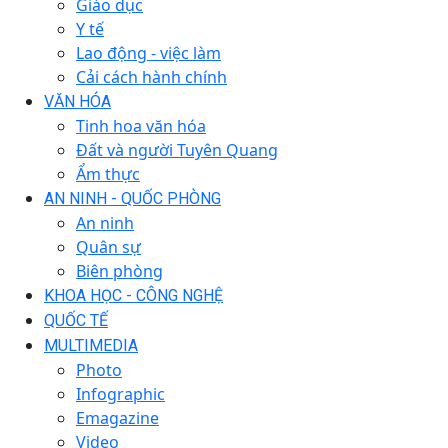
Giáo dục
Y tế
Lao động - việc làm
Cải cách hành chính
VĂN HÓA
Tinh hoa văn hóa
Đất và người Tuyên Quang
Ẩm thực
AN NINH - QUỐC PHÒNG
An ninh
Quân sự
Biên phòng
KHOA HỌC - CÔNG NGHỆ
QUỐC TẾ
MULTIMEDIA
Photo
Infographic
Emagazine
Video