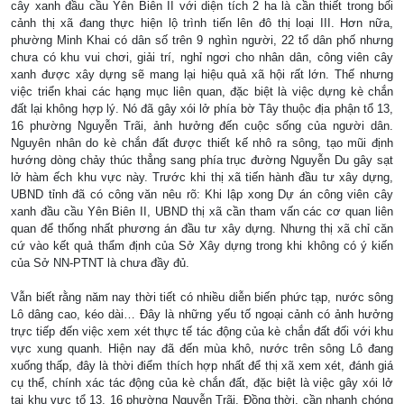
cây xanh đầu cầu Yên Biên II với diện tích 2 ha là cần thiết trong bối
cảnh thị xã đang thực hiện lộ trình tiến lên đô thị loại III. Hơn nữa,
phường Minh Khai có dân số trên 9 nghìn người, 22 tổ dân phố nhưng
chưa có khu vui chơi, giải trí, nghỉ ngơi cho nhân dân, công viên cây
xanh được xây dựng sẽ mang lại hiệu quả xã hội rất lớn. Thế nhưng
việc triển khai các hạng mục liên quan, đặc biệt là việc dựng kè chắn
đất lại không hợp lý. Nó đã gây xói lở phía bờ Tây thuộc địa phận tổ 13,
16 phường Nguyễn Trãi, ảnh hưởng đến cuộc sống của người dân.
Nguyên nhân do kè chắn đất được thiết kế nhô ra sông, tạo mũi định
hướng dòng chảy thúc thẳng sang phía trục đường Nguyễn Du gây sạt
lở hàm ếch khu vực này. Trước khi thị xã tiến hành đầu tư xây dựng,
UBND tỉnh đã có công văn nêu rõ: Khi lập xong Dự án công viên cây
xanh đầu cầu Yên Biên II, UBND thị xã cần tham vấn các cơ quan liên
quan để thống nhất phương án đầu tư xây dựng. Nhưng thị xã chỉ căn
cứ vào kết quả thẩm định của Sở Xây dựng trong khi không có ý kiến
của Sở NN-PTNT là chưa đầy đủ.
Vẫn biết rằng năm nay thời tiết có nhiều diễn biến phức tạp, nước sông
Lô dâng cao, kéo dài… Đây là những yếu tố ngoại cảnh có ảnh hưởng
trực tiếp đến việc xem xét thực tế tác động của kè chắn đất đối với khu
vực xung quanh. Hiện nay đã đến mùa khô, nước trên sông Lô đang
xuống thấp, đây là thời điểm thích hợp nhất để thị xã xem xét, đánh giá
cụ thể, chính xác tác động của kè chắn đất, đặc biệt là việc gây xói lở
tại khu vực tổ 13, 16 phường Nguyễn Trãi. Đồng thời, cần nhanh chóng