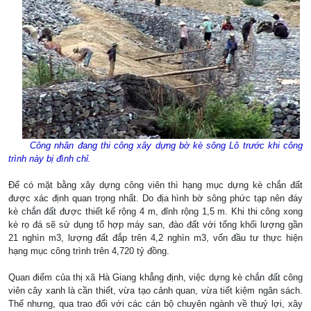
Công nhân đang thi công xây dựng bờ kè sông Lô trước khi công
trình này bị đình chỉ.
Để có mặt bằng xây dựng công viên thì hạng mục dựng kè chắn đất
được xác định quan trọng nhất. Do địa hình bờ sông phức tạp nên đáy
kè chắn đất được thiết kế rộng 4 m, đỉnh rộng 1,5 m. Khi thi công xong
kè rọ đá sẽ sử dụng tổ hợp máy san, đào đất với tổng khối lượng gần
21 nghìn m3, lượng đất đắp trên 4,2 nghìn m3, vốn đầu tư thực hiện
hạng mục công trình trên 4,720 tỷ đồng.
Quan điểm của thị xã Hà Giang khẳng định, việc dựng kè chắn đất công
viên cây xanh là cần thiết, vừa tạo cảnh quan, vừa tiết kiệm ngân sách.
Thế nhưng, qua trao đổi với các cán bộ chuyên ngành về thuỷ lợi, xây