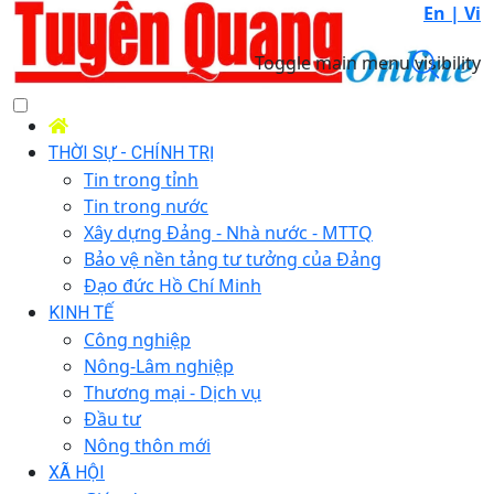
En |
Vi
Toggle main menu visibility
THỜI SỰ - CHÍNH TRỊ
Tin trong tỉnh
Tin trong nước
Xây dựng Đảng - Nhà nước - MTTQ
Bảo vệ nền tảng tư tưởng của Đảng
Đạo đức Hồ Chí Minh
KINH TẾ
Công nghiệp
Nông-Lâm nghiệp
Thương mại - Dịch vụ
Đầu tư
Nông thôn mới
XÃ HỘI