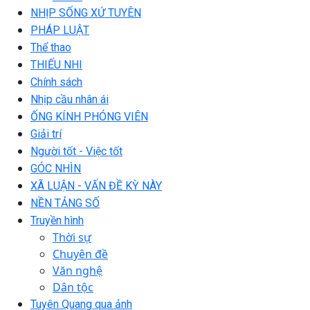
NHỊP SỐNG XỨ TUYÊN
PHÁP LUẬT
Thể thao
THIẾU NHI
Chính sách
Nhịp cầu nhân ái
ỐNG KÍNH PHÓNG VIÊN
Giải trí
Người tốt - Việc tốt
GÓC NHÌN
XÃ LUẬN - VẤN ĐỀ KỲ NÀY
NỀN TẢNG SỐ
Truyền hình
Thời sự
Chuyên đề
Văn nghệ
Dân tộc
Tuyên Quang qua ảnh