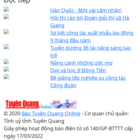
Hàn Quốc - Một vài cảm nhận!
Hội thi cán bộ Đoàn giỏi thị xã Hà
Giang
Sơ kết công tác xuất khẩu lao động
9 tháng đầu năm
Tuyên dương 36 tài năng sáng tạo
trẻ
Nâng cánh những ước mơ
Dạy và học ở Đồng Tiến
Bế giảng lớp nghiệp vụ công tác
Công đoàn
© 2020
Báo Tuyên Quang Online
- Cơ quan chủ quản:
Tỉnh uỷ tỉnh Tuyên Quang
Giấy phép hoạt động báo điện tử số 140/GP-BTTTT cấp
ngày 17/03/2022