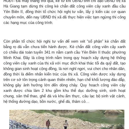
HGĐT- Đã mấy tháng trôi qua, kể từ khi UBND tỉnh chỉ đạo UBND thị xã
Hà Giang tạm dừng thi công kè chắn đất công viên cây xanh đầu cầu
Yên Biên II, đồng thời tổ chức hội nghị tư vấn, lấy ý kiến các cơ quan
chuyên môn, đến nay UBND thị xã đã thực hiện việc tạm ngừng thi công
các hạng mục của công trình.
Còn phần tổ chức hội nghị tư vấn để xem xét “số phận” kè chắn đất
bằng rọ đá vẫn chưa tiến hành được. Kè chắn đất công viên cây xanh
có chiều dài toàn tuyến 341 m nằm cạnh cầu Yên Biên II thuộc phường
Minh Khai. Đây là công trình nằm trong quy hoạch xây dựng hệ thống
công viên cây xanh của thị xã với mục đích khai thác tối đa quỹ đất, tạo
không gian sinh hoạt cộng đồng, là nơi nghỉ ngơi, vui chơi cho nhân dân,
đồng thời là điểm nhấn kiến trúc của thị xã. Công viên được xây dựng
trên cơ sở tôn trọng cảnh quan thiên nhiên, hạn chế khối lượng đào đắp,
không gây ảnh hưởng lớn đến dòng chảy. Quy hoạch công viên cây
xanh được chia làm 2 khu gồm khu thể dục dưỡng sinh, sinh hoạt
chung, sân thể thao, ghế đá và khu ẩm thực, câu lạc bộ sinh vật cảnh,
hệ thống đường dạo, bồn nước, ghế đá, thảm cỏ…