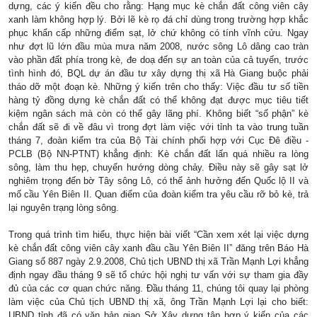
dựng, các ý kiến đều cho rằng: Hạng mục kè chắn đất công viên cây
xanh làm không hợp lý. Bởi lẽ kè rọ đá chỉ dùng trong trường hợp khắc
phục khẩn cấp những điểm sạt, lở chứ không có tính vĩnh cửu. Ngay
như đợt lũ lớn đầu mùa mưa năm 2008, nước sông Lô dâng cao tràn
vào phần đất phía trong kè, đe doạ đến sự an toàn của cả tuyến, trước
tình hình đó, BQL dự án đầu tư xây dựng thị xã Hà Giang buộc phải
tháo dỡ một đoạn kè. Những ý kiến trên cho thấy: Việc đầu tư số tiền
hàng tỷ đồng dựng kè chắn đất có thể không đạt được mục tiêu tiết
kiệm ngân sách mà còn có thể gây lãng phí. Không biết “số phận” kè
chắn đất sẽ đi về đâu vì trong đợt làm việc với tỉnh ta vào trung tuần
tháng 7, đoàn kiểm tra của Bộ Tài chính phối hợp với Cục Đê điều -
PCLB (Bộ NN-PTNT) khẳng định: Kè chắn đất lấn quá nhiều ra lòng
sông, làm thu hẹp, chuyển hướng dòng chảy. Điều này sẽ gây sạt lở
nghiêm trọng đến bờ Tây sông Lô, có thể ảnh hưởng đến Quốc lộ II và
mố cầu Yên Biên II. Quan điểm của đoàn kiểm tra yêu cầu rỡ bỏ kè, trả
lại nguyên trạng lòng sông.
Trong quá trình tìm hiểu, thực hiện bài viết “Cần xem xét lại việc dựng
kè chắn đất công viên cây xanh đầu cầu Yên Biên II” đăng trên Báo Hà
Giang số 887 ngày 2.9.2008, Chủ tịch UBND thị xã Trần Mạnh Lợi khẳng
định ngay đầu tháng 9 sẽ tổ chức hội nghị tư vấn với sự tham gia đầy
đủ của các cơ quan chức năng. Đầu tháng 11, chúng tôi quay lại phòng
làm việc của Chủ tịch UBND thị xã, ông Trần Mạnh Lợi lại cho biết:
UBND tỉnh đã có văn bản giao Sở Xây dựng tập hợp ý kiến của các