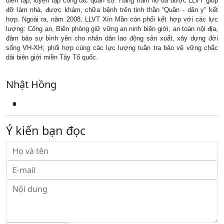
diễn tập, luyện tập công tác quân sự. Hàng trăm hộ đã được LLVT giúp
đỡ làm nhà, được khám, chữa bệnh trên tinh thần “Quân - dân y” kết
hợp. Ngoài ra, năm 2008, LLVT Xín Mần còn phối kết hợp với các lực
lượng: Công an, Biên phòng giữ vững an ninh biên giới, an toàn nội địa,
đảm bảo sự bình yên cho nhân dân lao động sản xuất, xây dựng đời
sống VH-XH; phối hợp cùng các lực lượng tuần tra bảo vệ vững chắc
dải biên giới miền Tây Tổ quốc.
Nhật Hồng
Ý kiến bạn đọc