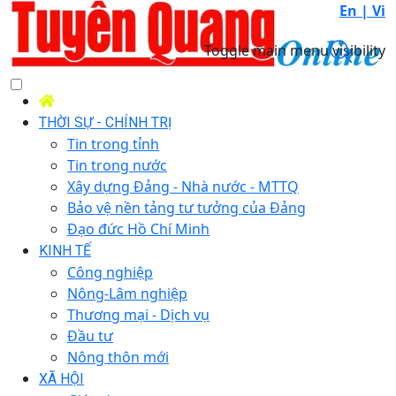
En |
Vi
Toggle main menu visibility
THỜI SỰ - CHÍNH TRỊ
Tin trong tỉnh
Tin trong nước
Xây dựng Đảng - Nhà nước - MTTQ
Bảo vệ nền tảng tư tưởng của Đảng
Đạo đức Hồ Chí Minh
KINH TẾ
Công nghiệp
Nông-Lâm nghiệp
Thương mại - Dịch vụ
Đầu tư
Nông thôn mới
XÃ HỘI