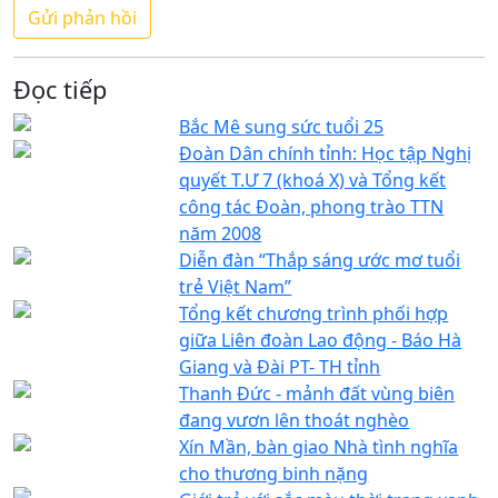
Đọc tiếp
Bắc Mê sung sức tuổi 25
Đoàn Dân chính tỉnh: Học tập Nghị
quyết T.Ư 7 (khoá X) và Tổng kết
công tác Đoàn, phong trào TTN
năm 2008
Diễn đàn “Thắp sáng ước mơ tuổi
trẻ Việt Nam”
Tổng kết chương trình phối hợp
giữa Liên đoàn Lao động - Báo Hà
Giang và Đài PT- TH tỉnh
Thanh Đức - mảnh đất vùng biên
đang vươn lên thoát nghèo
Xín Mần, bàn giao Nhà tình nghĩa
cho thương binh nặng