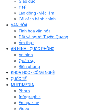
Giáo dục
Y tế
Lao động - việc làm
Cải cách hành chính
VĂN HÓA
Tinh hoa văn hóa
Đất và người Tuyên Quang
Ẩm thực
AN NINH - QUỐC PHÒNG
An ninh
Quân sự
Biên phòng
KHOA HỌC - CÔNG NGHỆ
QUỐC TẾ
MULTIMEDIA
Photo
Infographic
Emagazine
Video