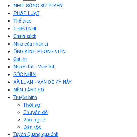
NHỊP SỐNG XỨ TUYÊN
PHÁP LUẬT
Thể thao
THIẾU NHI
Chính sách
Nhịp cầu nhân ái
ỐNG KÍNH PHÓNG VIÊN
Giải trí
Người tốt - Việc tốt
GÓC NHÌN
XÃ LUẬN - VẤN ĐỀ KỲ NÀY
NỀN TẢNG SỐ
Truyền hình
Thời sự
Chuyên đề
Văn nghệ
Dân tộc
Tuyên Quang qua ảnh