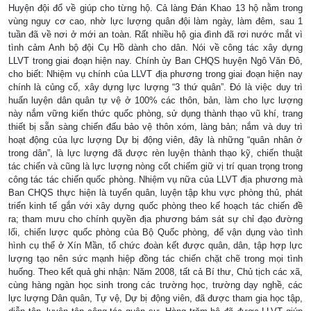
Huyện đội đổ về giúp cho từng hộ. Cả làng Đán Khao 13 hộ nằm trong
vùng nguy cơ cao, nhờ lực lượng quân đội làm ngày, làm đêm, sau 1
tuần đã về nơi ở mới an toàn. Rất nhiều hộ gia đình đã rơi nước mắt vì
tình cảm Anh bộ đội Cụ Hồ dành cho dân. Nói về công tác xây dựng
LLVT trong giai đoạn hiện nay. Chính ủy Ban CHQS huyện Ngô Văn Đô,
cho biết: Nhiệm vụ chính của LLVT địa phương trong giai đoạn hiện nay
chính là củng cố, xây dựng lực lượng “3 thứ quân”. Đó là việc duy trì
huấn luyện dân quân tự vệ ở 100% các thôn, bản, làm cho lực lượng
này nắm vững kiến thức quốc phòng, sử dụng thành thạo vũ khí, trang
thiết bị sẵn sàng chiến đấu bảo vệ thôn xóm, làng bản; nắm và duy trì
hoạt động của lực lượng Dự bị động viên, đây là những “quân nhân ở
trong dân”, là lực lượng đã được rèn luyện thành thạo kỹ, chiến thuật
tác chiến và cũng là lực lượng nòng cốt chiếm giữ vị trí quan trọng trong
công tác tác chiến quốc phòng. Nhiệm vụ nữa của LLVT địa phương mà
Ban CHQS thực hiện là tuyển quân, luyện tập khu vực phòng thủ, phát
triển kinh tế gắn với xây dựng quốc phòng theo kế hoạch tác chiến đề
ra; tham mưu cho chính quyền địa phương bám sát sự chỉ đạo đường
lối, chiến lược quốc phòng của Bộ Quốc phòng, để vận dụng vào tình
hình cụ thể ở Xín Mần, tổ chức đoàn kết được quân, dân, tập hợp lực
lượng tạo nên sức mạnh hiệp đồng tác chiến chặt chẽ trong mọi tình
huống. Theo kết quả ghi nhận: Năm 2008, tất cả Bí thư, Chủ tịch các xã,
cùng hàng ngàn học sinh trong các trường học, trường dạy nghề, các
lực lượng Dân quân, Tự vệ, Dự bị động viên, đã được tham gia học tập,