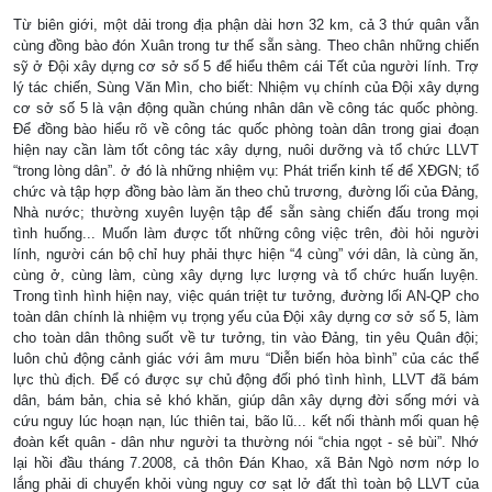
Từ biên giới, một dải trong địa phận dài hơn 32 km, cả 3 thứ quân vẫn
cùng đồng bào đón Xuân trong tư thế sẵn sàng. Theo chân những chiến
sỹ ở Đội xây dựng cơ sở số 5 để hiểu thêm cái Tết của người lính. Trợ
lý tác chiến, Sùng Văn Mìn, cho biết: Nhiệm vụ chính của Đội xây dựng
cơ sở số 5 là vận động quần chúng nhân dân về công tác quốc phòng.
Để đồng bào hiểu rõ về công tác quốc phòng toàn dân trong giai đoạn
hiện nay cần làm tốt công tác xây dựng, nuôi dưỡng và tổ chức LLVT
“trong lòng dân”. ở đó là những nhiệm vụ: Phát triển kinh tế để XĐGN; tổ
chức và tập hợp đồng bào làm ăn theo chủ trương, đường lối của Đảng,
Nhà nước; thường xuyên luyện tập để sẵn sàng chiến đấu trong mọi
tình huống... Muốn làm được tốt những công việc trên, đòi hỏi người
lính, người cán bộ chỉ huy phải thực hiện “4 cùng” với dân, là cùng ăn,
cùng ở, cùng làm, cùng xây dựng lực lượng và tổ chức huấn luyện.
Trong tình hình hiện nay, việc quán triệt tư tưởng, đường lối AN-QP cho
toàn dân chính là nhiệm vụ trọng yếu của Đội xây dựng cơ sở số 5, làm
cho toàn dân thông suốt về tư tưởng, tin vào Đảng, tin yêu Quân đội;
luôn chủ động cảnh giác với âm mưu “Diễn biến hòa bình” của các thể
lực thù địch. Để có được sự chủ động đối phó tình hình, LLVT đã bám
dân, bám bản, chia sẻ khó khăn, giúp dân xây dựng đời sống mới và
cứu nguy lúc hoạn nạn, lúc thiên tai, bão lũ... kết nối thành mối quan hệ
đoàn kết quân - dân như người ta thường nói “chia ngọt - sẻ bùi”. Nhớ
lại hồi đầu tháng 7.2008, cả thôn Đán Khao, xã Bản Ngò nơm nớp lo
lắng phải di chuyển khỏi vùng nguy cơ sạt lở đất thì toàn bộ LLVT của