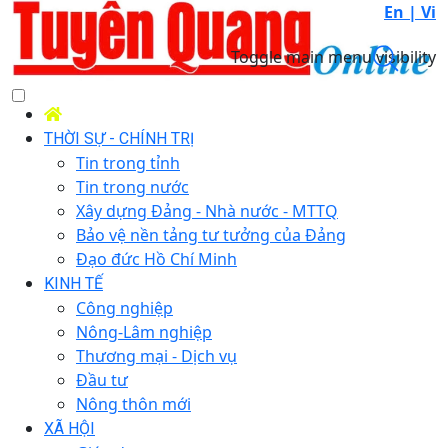
En |
Vi
Toggle main menu visibility
THỜI SỰ - CHÍNH TRỊ
Tin trong tỉnh
Tin trong nước
Xây dựng Đảng - Nhà nước - MTTQ
Bảo vệ nền tảng tư tưởng của Đảng
Đạo đức Hồ Chí Minh
KINH TẾ
Công nghiệp
Nông-Lâm nghiệp
Thương mại - Dịch vụ
Đầu tư
Nông thôn mới
XÃ HỘI