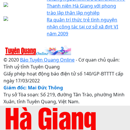
Thanh niên Hà Giang với phong
trào lập thân lập nghiệp
Ra quân trí thức trẻ tình nguyện
nhận công tác tại cơ sở xã đợt VI
năm 2009
© 2020
Báo Tuyên Quang Online
- Cơ quan chủ quản:
Tỉnh uỷ tỉnh Tuyên Quang
Giấy phép hoạt động báo điện tử số 140/GP-BTTTT cấp
ngày 17/03/2022
Giám đốc: Mai Đức Thông
Trụ sở Tòa soạn: Số 219, đường Tân Trào, phường Minh
Xuân, tỉnh Tuyên Quang, Việt Nam.
Điện thoại: 0207.3822820 - 0207.3817155 / Fax:
0207.3822821 - Email:
baotuyenquang.com.vn@gmail.com