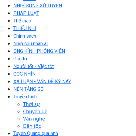
NHỊP SỐNG XỨ TUYÊN
PHÁP LUẬT
Thể thao
THIẾU NHI
Chính sách
Nhịp cầu nhân ái
ỐNG KÍNH PHÓNG VIÊN
Giải trí
Người tốt - Việc tốt
GÓC NHÌN
XÃ LUẬN - VẤN ĐỀ KỲ NÀY
NỀN TẢNG SỐ
Truyền hình
Thời sự
Chuyên đề
Văn nghệ
Dân tộc
Tuyên Quang qua ảnh