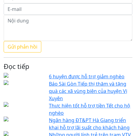
Đọc tiếp
6 huyện được hỗ trợ giảm nghèo
Báo Sài Gòn Tiếp thị thăm và tặng
quà các xã vùng biên của huyện Vị
Xuyên
Thực hiện tốt hỗ trợ tiền Tết cho hộ
nghèo
Ngân hàng ĐT&PT Hà Giang triển
khai hỗ trợ lãi suất cho khách hàng
Những người lính trẻ trên trạm VTV