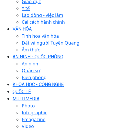
Giáo dục
Y tế
Lao động - việc làm
Cải cách hành chính
VĂN HÓA
Tinh hoa văn hóa
Đất và người Tuyên Quang
Ẩm thực
AN NINH - QUỐC PHÒNG
An ninh
Quân sự
Biên phòng
KHOA HỌC - CÔNG NGHỆ
QUỐC TẾ
MULTIMEDIA
Photo
Infographic
Emagazine
Video