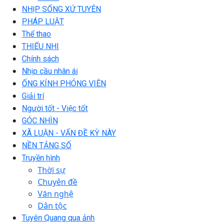
NHỊP SỐNG XỨ TUYÊN
PHÁP LUẬT
Thể thao
THIẾU NHI
Chính sách
Nhịp cầu nhân ái
ỐNG KÍNH PHÓNG VIÊN
Giải trí
Người tốt - Việc tốt
GÓC NHÌN
XÃ LUẬN - VẤN ĐỀ KỲ NÀY
NỀN TẢNG SỐ
Truyền hình
Thời sự
Chuyên đề
Văn nghệ
Dân tộc
Tuyên Quang qua ảnh