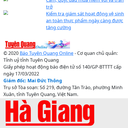
trở
Kiểm tra giám sát hoạt động vệ sinh
an toàn thực phẩm ngày càng được
tăng cường
© 2020
Báo Tuyên Quang Online
- Cơ quan chủ quản:
Tỉnh uỷ tỉnh Tuyên Quang
Giấy phép hoạt động báo điện tử số 140/GP-BTTTT cấp
ngày 17/03/2022
Giám đốc: Mai Đức Thông
Trụ sở Tòa soạn: Số 219, đường Tân Trào, phường Minh
Xuân, tỉnh Tuyên Quang, Việt Nam.
Điện thoại: 0207.3822820 - 0207.3817155 / Fax:
0207.3822821 - Email:
baotuyenquang.com.vn@gmail.com