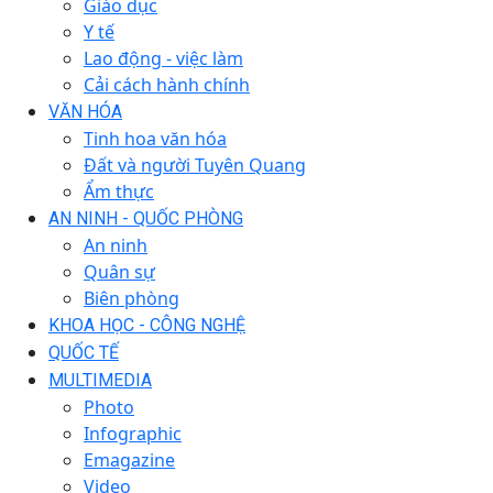
Giáo dục
Y tế
Lao động - việc làm
Cải cách hành chính
VĂN HÓA
Tinh hoa văn hóa
Đất và người Tuyên Quang
Ẩm thực
AN NINH - QUỐC PHÒNG
An ninh
Quân sự
Biên phòng
KHOA HỌC - CÔNG NGHỆ
QUỐC TẾ
MULTIMEDIA
Photo
Infographic
Emagazine
Video