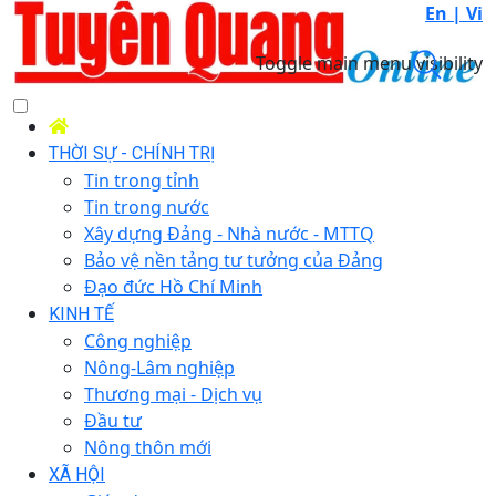
En |
Vi
Toggle main menu visibility
THỜI SỰ - CHÍNH TRỊ
Tin trong tỉnh
Tin trong nước
Xây dựng Đảng - Nhà nước - MTTQ
Bảo vệ nền tảng tư tưởng của Đảng
Đạo đức Hồ Chí Minh
KINH TẾ
Công nghiệp
Nông-Lâm nghiệp
Thương mại - Dịch vụ
Đầu tư
Nông thôn mới
XÃ HỘI