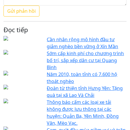
Đọc tiếp
Cần nhân rộng mô hình đầu tư
giảm nghèo bền vững ở Xín Mần
Sớm cấp kinh phí cho chương trình
bố trí, sắp xếp dân cư tại Quang
Bình
Năm 2010, toàn tỉnh có 7.600 hộ
thoát nghèo
Đoàn từ thiện tỉnh Hưng Yên: Tặng
quà tại xã Lao Và Chải
Thông báo cấm các loại xe tải
không được lưu thông tại các
huyện: Quản Bạ, Yên Minh, Đồng
Văn, Mèo Vạc.
Cam, quýt đầu mùa niềm vui và trăn