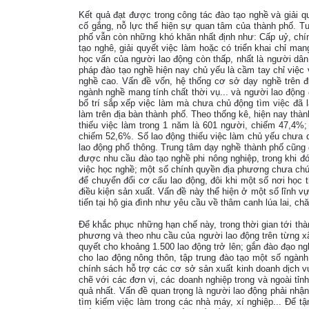
Kết quả đạt được trong công tác đào tạo nghề và giải qu
cố gắng, nỗ lực thể hiện sự quan tâm của thành phố. Tuy
phố vẫn còn những khó khăn nhất định như: Cấp uỷ, chí
tạo nghê, giải quyết việc làm hoặc có triển khai chỉ man
học vấn của người lao động còn thấp, nhất là người dâ
pháp đào tạo nghề hiện nay chủ yếu là cầm tay chỉ việc v
nghề cao. Vấn đề vốn, hệ thống cơ sở dạy nghề trên 
ngành nghề mang tính chất thời vụ... và người lao động
bố trí sắp xếp việc làm mà chưa chủ động tìm việc đã l
làm trên địa bàn thành phố. Theo thống kê, hiện nay thà
thiếu việc làm trong 1 năm là 601 người, chiếm 47,4%; 
chiếm 52,6%. Số lao động thiếu việc làm chủ yếu chưa q
lao động phổ thông. Trung tâm dạy nghề thành phố cũng 
được nhu cầu đào tạo nghề phi nông nghiệp, trong khi 
việc học nghề; một số chính quyền địa phương chưa chú 
để chuyển đổi cơ cấu lao động, đôi khi một số nơi học 
điều kiện sản xuất. Vấn đề này thể hiện ở một số lĩnh v
tiến tại hộ gia đình như yêu cầu về thâm canh lúa lai, chăn
Để khắc phục những hạn chế này, trong thời gian tới thà
phương và theo nhu cầu của người lao động trên từng xã
quyết cho khoảng 1.500 lao động trở lên; gắn đào đạo ng
cho lao động nông thôn, tập trung đào tạo một số ngành
chính sách hỗ trợ các cơ sở sản xuất kinh doanh dịch vụ
chẽ với các đơn vị, các doanh nghiệp trong và ngoài tỉnh
quả nhất. Vấn đề quan trọng là người lao động phải nhậ
tìm kiếm việc làm trong các nhà máy, xí nghiệp... Để 