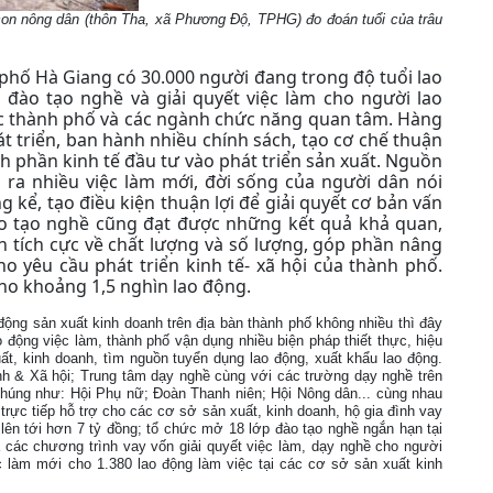
on nông dân (thôn Tha, xã Phương Độ, TPHG) đo đoán tuổi của trâu
 phố Hà Giang có 30.000 người đang trong độ tuổi lao
 đào tạo nghề và giải quyết việc làm cho người lao
ợc thành phố và các ngành chức năng quan tâm. Hàng
 triển, ban hành nhiều chính sách, tạo cơ chế thuận
h phần kinh tế đầu tư vào phát triển sản xuất. Nguồn
 ra nhiều việc làm mới, đời sống của người dân nói
 kể, tạo điều kiện thuận lợi để giải quyết cơ bản vấn
ào tạo nghề cũng đạt được những kết quả khả quan,
 tích cực về chất lượng và số lượng, góp phần nâng
o yêu cầu phát triển kinh tế- xã hội của thành phố.
ho khoảng 1,5 nghìn lao động.
động sản xuất kinh doanh trên địa bàn thành phố không nhiều thì đây
ao động việc làm, thành phố vận dụng nhiều biện pháp thiết thực, hiệu
t, kinh doanh, tìm nguồn tuyển dụng lao động, xuất khẩu lao động.
h & Xã hội; Trung tâm dạy nghề cùng với các trường dạy nghề trên
húng như: Hội Phụ nữ; Đoàn Thanh niên; Hội Nông dân... cùng nhau
rực tiếp hỗ trợ cho các cơ sở sản xuất, kinh doanh, hộ gia đình vay
 lên tới hơn 7 tỷ đồng; tổ chức mở 18 lớp đào tạo nghề ngắn hạn tại
 các chương trình vay vốn giải quyết việc làm, dạy nghề cho người
ệc làm mới cho 1.380 lao động làm việc tại các cơ sở sản xuất kinh