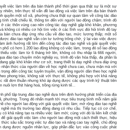
yết việc làm trên địa bàn thành phố thời gian qua thật sự là một sự
 nhiên, trên thực tế vấn đề lao động và việc làm trên địa bàn thành
nh quyền một số xã, phường chưa thật sự quan tâm về công tác đào
g tính chất chiếu lệ, thông tin đến với người lao động chậm; trình độ
n ở các thôn vùng cao nên công tác dạy nghề gặp khó khăn, phương
à không có nhiều cơ hội tìm việc ở các lĩnh vực đòi hỏi trình độ tay
địa bàn chưa đáp ứng nhu cầu về đào tạo, mức lương thấp; một số
 được đào tạo nghề vẫn còn tư tưởng trông chờ, ỷ lại vào việc được
àm ảnh hưởng rất lớn đến công tác đào tạo nghề và giải quyết việc
nh phố có hơn 1.200 lao động không có việc làm, trong đó số lao động
thiếu việc làm từ 6 tháng trở lên, không có thu nhập là 666 người,
ua đào tạo chuyên môn nghiệp vụ, trình độ văn hóa thấp, đa phần là
đang gặp khó khăn như cơ sở, trang thiết bị dạy nghề chưa đáp ứng
đó nhận thức của người dân về học nghề chưa cao, chưa mặn mà với
trọng đến công tác tuyên truyền, vận động người dân theo học nghề
theo phong trào, không sát với thực tế, không phù hợp với khả năng
ực rất đơn thuần nhưng khó áp dụng được các quy trình kỹ thuật tiên
 nuôi lợn thịt hàng hoá, trồng rừng kinh tế...
nh phố tập trung đào tạo nghề dựa trên định hướng phát triển của địa
, phường. Trong đó nhấn mạnh tới mục tiêu trung bình mỗi năm giải
hề cho người lao động với giải quyết việc làm; mở rộng đào tạo nghề
 nghề mà thị trường lao động đang có nhu cầu. Tiếp tục có cơ chế,
 có khả năng tạo ra nhiều việc làm mới; cùng với đó là liên kết chặt
 để giải quyết việc làm cho người lao động một cách thiết thực, hiệu
n thức sâu sắc trong việc tự đào tạo và nâng cao tay nghề, chủ động
tận dụng được nguồn nhân lực, góp phần đắc lực vào công cuộc phát