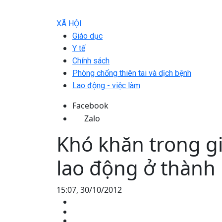
XÃ HỘI
Giáo dục
Y tế
Chính sách
Phòng chống thiên tai và dịch bệnh
Lao động - việc làm
Facebook
Zalo
Khó khăn trong gi
lao động ở thành
15:07, 30/10/2012