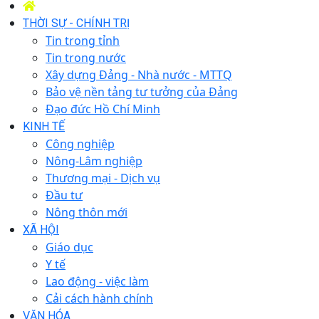
THỜI SỰ - CHÍNH TRỊ
Tin trong tỉnh
Tin trong nước
Xây dựng Đảng - Nhà nước - MTTQ
Bảo vệ nền tảng tư tưởng của Đảng
Đạo đức Hồ Chí Minh
KINH TẾ
Công nghiệp
Nông-Lâm nghiệp
Thương mại - Dịch vụ
Đầu tư
Nông thôn mới
XÃ HỘI
Giáo dục
Y tế
Lao động - việc làm
Cải cách hành chính
VĂN HÓA