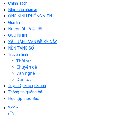
Chính sách
Nhịp cầu nhân ái
ỐNG KÍNH PHÓNG VIÊN
Giải trí
Người tốt - Việc tốt
GÓC NHÌN
XÃ LUẬN - VẤN ĐỀ KỲ NÀY
NỀN TẢNG SỐ
Truyền hình
Thời sự
Chuyên đề
Văn nghệ
Dân tộc
Tuyên Quang qua ảnh
Thông tin quảng bá
Học tập theo Bác