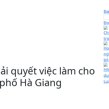
Bạ
Đọc
Ch
tr
Ho
ng
bộ
ải quyết việc làm cho
Hộ
du
 phố Hà Giang
Lu