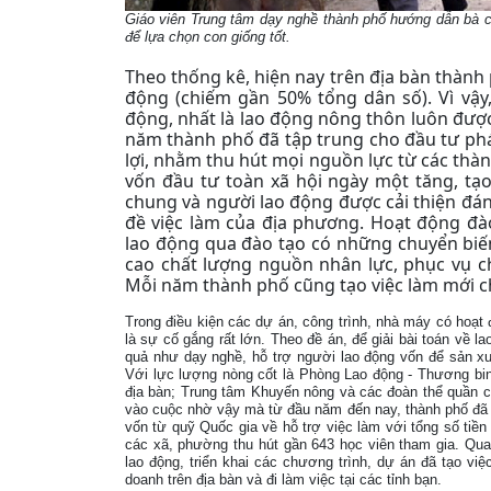
Giáo viên Trung tâm dạy nghề thành phố hướng dẫn bà c
để lựa chọn con giống tốt.
Theo thống kê, hiện nay trên địa bàn thành
động (chiếm gần 50% tổng dân số). Vì vậy,
động, nhất là lao động nông thôn luôn đư
năm thành phố đã tập trung cho đầu tư phát
lợi, nhằm thu hút mọi nguồn lực từ các thàn
vốn đầu tư toàn xã hội ngày một tăng, tạo
chung và người lao động được cải thiện đáng
đề việc làm của địa phương. Hoạt động đ
lao động qua đào tạo có những chuyển biến
cao chất lượng nguồn nhân lực, phục vụ ch
Mỗi năm thành phố cũng tạo việc làm mới c
Trong điều kiện các dự án, công trình, nhà máy có hoạt 
là sự cố gắng rất lớn. Theo đề án, để giải bài toán về l
quả như dạy nghề, hỗ trợ người lao động vốn để sản xuấ
Với lực lượng nòng cốt là Phòng Lao động - Thương bin
địa bàn; Trung tâm Khuyến nông và các đoàn thể quần c
vào cuộc nhờ vậy mà từ đầu năm đến nay, thành phố đã t
vốn từ quỹ Quốc gia về hỗ trợ việc làm với tổng số tiền
các xã, phường thu hút gần 643 học viên tham gia. Qua
lao động, triển khai các chương trình, dự án đã tạo vi
doanh trên địa bàn và đi làm việc tại các tỉnh bạn.