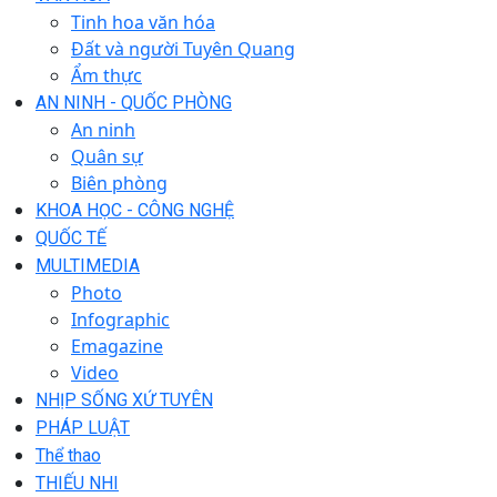
Tinh hoa văn hóa
Đất và người Tuyên Quang
Ẩm thực
AN NINH - QUỐC PHÒNG
An ninh
Quân sự
Biên phòng
KHOA HỌC - CÔNG NGHỆ
QUỐC TẾ
MULTIMEDIA
Photo
Infographic
Emagazine
Video
NHỊP SỐNG XỨ TUYÊN
PHÁP LUẬT
Thể thao
THIẾU NHI