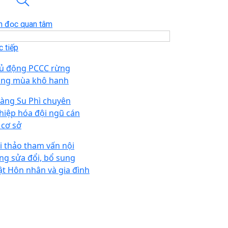
n đọc quan tâm
 tiếp
ủ động PCCC rừng
ong mùa khô hanh
àng Su Phì chuyên
hiệp hóa đội ngũ cán
 cơ sở
i thảo tham vấn nội
ng sửa đổi, bổ sung
ật Hôn nhân và gia đình