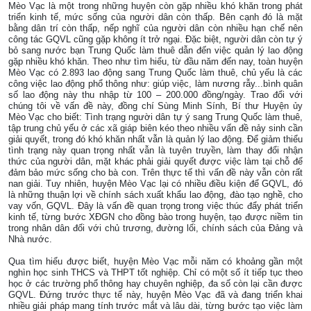
Mèo Vạc là một trong những huyện còn gặp nhiều khó khăn trong phát
triển kinh tế, mức sống của người dân còn thấp. Bên cạnh đó là mặt
bằng dân trí còn thấp, nếp nghĩ của người dân còn nhiều hạn chế nên
công tác GQVL cũng gặp không ít trở ngại. Đặc biệt, người dân còn tự ý
bỏ sang nước bạn Trung Quốc làm thuê dẫn đến việc quản lý lao động
gặp nhiều khó khăn. Theo như tìm hiểu, từ đầu năm đến nay, toàn huyện
Mèo Vạc có 2.893 lao động sang Trung Quốc làm thuê, chủ yếu là các
công việc lao động phổ thông như: giúp việc, làm nương rẫy...bình quân
số lao động này thu nhập từ 100 – 200.000 đồng/ngày. Trao đổi với
chúng tôi về vấn đề này, đồng chí Sùng Minh Sính, Bí thư Huyện ủy
Mèo Vạc cho biết: Tình trạng người dân tự ý sang Trung Quốc làm thuê,
tập trung chủ yếu ở các xã giáp biên kéo theo nhiều vấn đề nảy sinh cần
giải quyết, trong đó khó khăn nhất vẫn là quản lý lao động. Để giảm thiểu
tình trạng này quan trọng nhất vẫn là tuyên truyền, làm thay đổi nhận
thức của người dân, mặt khác phải giải quyết được việc làm tại chỗ để
đảm bảo mức sống cho bà con. Trên thực tế thì vấn đề này vẫn còn rất
nan giải. Tuy nhiên, huyện Mèo Vạc lại có nhiều điều kiện để GQVL, đó
là những thuận lợi về chính sách xuất khẩu lao động, đào tạo nghề, cho
vay vốn, GQVL. Đây là vấn đề quan trọng trong việc thúc đẩy phát triển
kinh tế, từng bước XĐGN cho đồng bào trong huyện, tạo được niềm tin
trong nhân dân đối với chủ trương, đường lối, chính sách của Đảng và
Nhà nước.
Qua tìm hiểu được biết, huyện Mèo Vạc mỗi năm có khoảng gần một
nghìn học sinh THCS và THPT tốt nghiệp. Chỉ có một số ít tiếp tục theo
học ở các trường phổ thông hay chuyên nghiệp, đa số còn lại cần được
GQVL. Đứng trước thực tế này, huyện Mèo Vạc đã và đang triển khai
nhiều giải pháp mang tính trước mắt và lâu dài, từng bước tạo việc làm