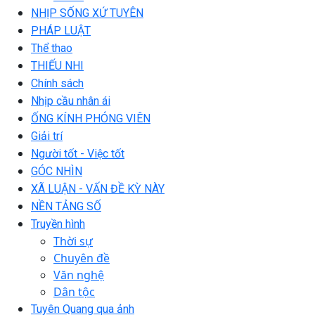
NHỊP SỐNG XỨ TUYÊN
PHÁP LUẬT
Thể thao
THIẾU NHI
Chính sách
Nhịp cầu nhân ái
ỐNG KÍNH PHÓNG VIÊN
Giải trí
Người tốt - Việc tốt
GÓC NHÌN
XÃ LUẬN - VẤN ĐỀ KỲ NÀY
NỀN TẢNG SỐ
Truyền hình
Thời sự
Chuyên đề
Văn nghệ
Dân tộc
Tuyên Quang qua ảnh