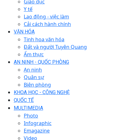
Giáo dục
Y tế
Lao động - việc làm
Cải cách hành chính
VĂN HÓA
Tinh hoa văn hóa
Đất và người Tuyên Quang
Ẩm thực
AN NINH - QUỐC PHÒNG
An ninh
Quân sự
Biên phòng
KHOA HỌC - CÔNG NGHỆ
QUỐC TẾ
MULTIMEDIA
Photo
Infographic
Emagazine
Video