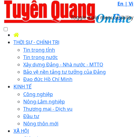
En |
Vi
Toggle main menu visibility
THỜI SỰ - CHÍNH TRỊ
Tin trong tỉnh
Tin trong nước
Xây dựng Đảng - Nhà nước - MTTQ
Bảo vệ nền tảng tư tưởng của Đảng
Đạo đức Hồ Chí Minh
KINH TẾ
Công nghiệp
Nông-Lâm nghiệp
Thương mại - Dịch vụ
Đầu tư
Nông thôn mới
XÃ HỘI