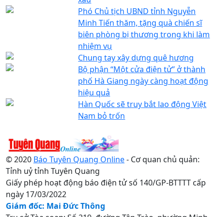
Phó Chủ tịch UBND tỉnh Nguyễn
Minh Tiến thăm, tặng quà chiến sĩ
biên phòng bị thương trong khi làm
nhiệm vụ
Chung tay xây dựng quê hương
Bộ phận “Một cửa điện tử” ở thành
phố Hà Giang ngày càng hoạt động
hiệu quả
Hàn Quốc sẽ truy bắt lao động Việt
Nam bỏ trốn
© 2020
Báo Tuyên Quang Online
- Cơ quan chủ quản:
Tỉnh uỷ tỉnh Tuyên Quang
Giấy phép hoạt động báo điện tử số 140/GP-BTTTT cấp
ngày 17/03/2022
Giám đốc: Mai Đức Thông