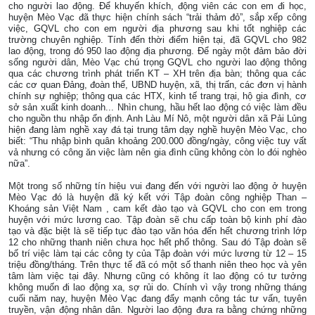
cho người lao động. Để khuyến khích, động viên các con em đi học,
huyện Mèo Vạc đã thực hiện chính sách “trải thảm đỏ”, sắp xếp công
việc, GQVL cho con em người địa phương sau khi tốt nghiệp các
trường chuyên nghiệp. Tính đến thời điểm hiện tại, đã GQVL cho 982
lao động, trong đó 950 lao động địa phương. Để ngày một đảm bảo đời
sống người dân, Mèo Vạc chú trọng GQVL cho người lao động thông
qua các chương trình phát triển KT – XH trên địa bàn; thông qua các
các cơ quan Đảng, đoàn thể, UBND huyện, xã, thị trấn, các đơn vị hành
chính sự nghiệp; thông qua các HTX, kinh tế trang trại, hộ gia đình, cơ
sở sản xuất kinh doanh... Nhìn chung, hầu hết lao động có việc làm đều
cho nguồn thu nhập ổn định. Anh Làu Mí Nô, một người dân xã Pải Lủng
hiện đang làm nghề xay đá tại trung tâm dạy nghề huyện Mèo Vạc, cho
biết: “Thu nhập bình quân khoảng 200.000 đồng/ngày, công việc tuy vất
vả nhưng có công ăn việc làm nên gia đình cũng không còn lo đói nghèo
nữa”.
Một trong số những tín hiệu vui đang đến với người lao động ở huyện
Mèo Vạc đó là huyện đã ký kết với Tập đoàn công nghiệp Than –
Khoáng sản Việt
Nam
, cam kết đào tạo và GQVL cho con em trong
huyện với mức lương cao. Tập đoàn sẽ chu cấp toàn bộ kinh phí đào
tạo và đặc biệt là sẽ tiếp tục đào tạo văn hóa đến hết chương trình lớp
12 cho những thanh niên chưa học hết phổ thông. Sau đó Tập đoàn sẽ
bố trí việc làm tại các công ty của Tập đoàn với mức lương từ 12 – 15
triệu đồng/tháng. Trên thực tế đã có một số thanh niên theo học và yên
tâm làm việc tại đây. Nhưng cũng có không ít lao động có tư tưởng
không muốn đi lao động xa, sợ rủi do. Chính vì vậy trong những tháng
cuối năm nay, huyện Mèo Vạc đang đẩy mạnh công tác tư vấn, tuyên
truyền, vận động nhân dân. Người lao động đưa ra bằng chứng những