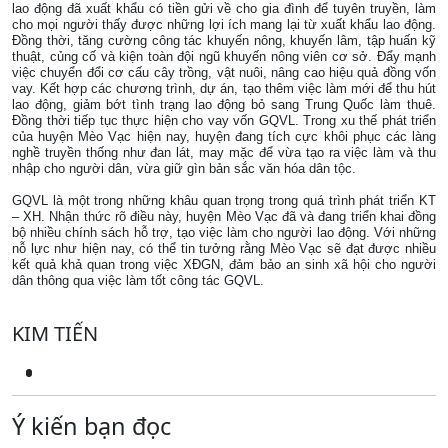
lao động đã xuất khẩu có tiền gửi về cho gia đình để tuyên truyền, làm
cho mọi người thấy được những lợi ích mang lại từ xuất khẩu lao động.
Đồng thời, tăng cường công tác khuyến nông, khuyến lâm, tập huấn kỹ
thuật, củng cố và kiện toàn đội ngũ khuyến nông viên cơ sở. Đẩy mạnh
việc chuyển đổi cơ cấu cây trồng, vật nuôi, nâng cao hiệu quả đồng vốn
vay. Kết hợp các chương trình, dự án, tạo thêm việc làm mới để thu hút
lao động, giảm bớt tình trạng lao động bỏ sang Trung Quốc làm thuê.
Đồng thời tiếp tục thực hiện cho vay vốn GQVL. Trong xu thế phát triển
của huyện Mèo Vạc hiện nay, huyện đang tích cực khôi phục các làng
nghề truyền thống như đan lát, may mặc để vừa tạo ra việc làm và thu
nhập cho người dân, vừa giữ gìn bản sắc văn hóa dân tộc.
GQVL là một trong những khâu quan trọng trong quá trình phát triển KT
– XH. Nhận thức rõ điều này, huyện Mèo Vạc đã và đang triển khai đồng
bộ nhiều chính sách hỗ trợ, tạo việc làm cho người lao động. Với những
nỗ lực như hiện nay, có thể tin tưởng rằng Mèo Vạc sẽ đạt được nhiều
kết quả khả quan trong việc XĐGN, đảm bảo an sinh xã hội cho người
dân thông qua việc làm tốt công tác GQVL.
KIM TIẾN
Ý kiến bạn đọc