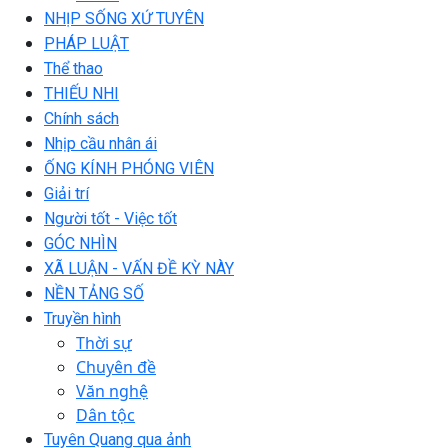
NHỊP SỐNG XỨ TUYÊN
PHÁP LUẬT
Thể thao
THIẾU NHI
Chính sách
Nhịp cầu nhân ái
ỐNG KÍNH PHÓNG VIÊN
Giải trí
Người tốt - Việc tốt
GÓC NHÌN
XÃ LUẬN - VẤN ĐỀ KỲ NÀY
NỀN TẢNG SỐ
Truyền hình
Thời sự
Chuyên đề
Văn nghệ
Dân tộc
Tuyên Quang qua ảnh