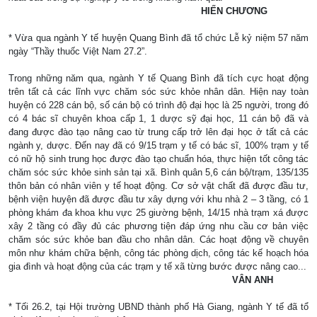
HIẾN CHƯƠNG
* Vừa qua ngành Y tế huyện Quang Bình đã tổ chức Lễ kỷ niệm 57 năm
ngày “Thầy thuốc Việt
Nam
27.2”.
Trong những năm qua, ngành Y tế Quang Bình đã tích cực hoạt động
trên tất cả các lĩnh vực chăm sóc sức khỏe nhân dân. Hiện nay toàn
huyện có 228 cán bộ, số cán bộ có trình độ đại học là 25 người, trong đó
có 4 bác sĩ chuyên khoa cấp 1, 1 dược sỹ đại học, 11 cán bộ đã và
đang được đào tạo nâng cao từ trung cấp trở lên đại học ở tất cả các
ngành y, dược. Đến nay đã có 9/15 trạm y tế có bác sĩ, 100% trạm y tế
có nữ hộ sinh trung học được đào tạo chuẩn hóa, thực hiện tốt công tác
chăm sóc sức khỏe sinh sản tại xã. Bình quân 5,6 cán bộ/trạm, 135/135
thôn bản có nhân viên y tế hoạt động. Cơ sở vật chất đã được đầu tư,
bệnh viện huyện đã được đầu tư xây dựng với khu nhà 2 – 3 tầng, có 1
phòng khám đa khoa khu vực 25 giường bệnh, 14/15 nhà trạm xá được
xây 2 tầng có đầy đủ các phương tiện đáp ứng nhu cầu cơ bản việc
chăm sóc sức khỏe ban đầu cho nhân dân. Các hoạt động về chuyên
môn như khám chữa bệnh, công tác phòng dịch, công tác kế hoạch hóa
gia đình và hoạt động của các trạm y tế xã từng bước được nâng cao...
VÂN ANH
* Tối 26.2, tại Hội trường UBND thành phố Hà Giang, ngành Y tế đã tổ