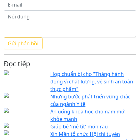
Đọc tiếp
Họp chuẩn bị cho "Tháng hành
động vì chất lượng, vệ sinh an toàn
thực phẩm"
Những bước phát triển vững chắc
của ngành Y tế
Ăn uống khoa học cho năm mới
khỏe mạnh
Giúp bé 'mê tít' món rau
Xín Mần tổ chức Hội thi tuyên