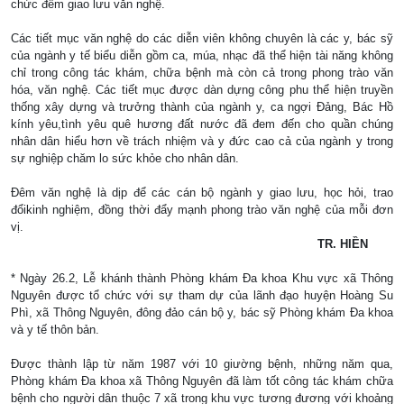
chức đêm giao lưu văn nghệ.
Các tiết mục văn nghệ do các diễn viên không chuyên là các y, bác sỹ
của ngành y tế biểu diễn gồm ca, múa, nhạc đã thể hiện tài năng không
chỉ trong công tác khám, chữa bệnh mà còn cả trong phong trào văn
hóa, văn nghệ. Các tiết mục được dàn dựng công phu thể hiện truyền
thống xây dựng và trưởng thành của ngành y, ca ngợi Đảng, Bác Hồ
kính yêu,tình yêu quê hương đất nước đã đem đến cho quần chúng
nhân dân hiểu hơn về trách nhiệm và y đức cao cả của ngành y trong
sự nghiệp chăm lo sức khỏe cho nhân dân.
Đêm văn nghệ là dịp để các cán bộ ngành y giao lưu, học hỏi, trao
đổikinh nghiệm, đồng thời đẩy mạnh phong trào văn nghệ của mỗi đơn
vị.
TR. HIỀN
* Ngày 26.2, Lễ khánh thành Phòng khám Đa khoa Khu vực xã Thông
Nguyên được tổ chức với sự tham dự của lãnh đạo huyện Hoàng Su
Phì, xã Thông Nguyên, đông đảo cán bộ y, bác sỹ Phòng khám Đa khoa
và y tế thôn bản.
Được thành lập từ năm 1987 với 10 giường bệnh, những năm qua,
Phòng khám Đa khoa xã Thông Nguyên đã làm tốt công tác khám chữa
bệnh cho người dân thuộc 7 xã trong khu vực tương đương với khoảng