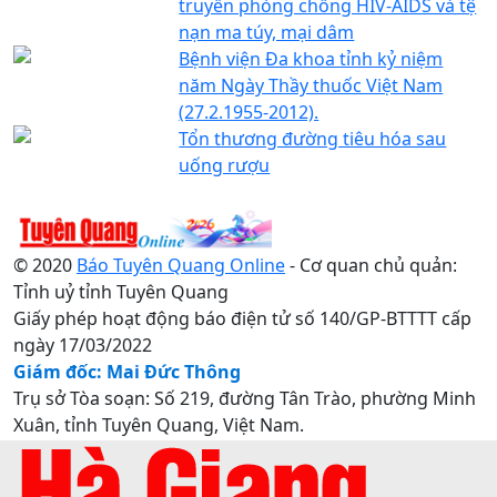
truyền phòng chống HIV-AIDS và tệ
nạn ma túy, mại dâm
Bệnh viện Đa khoa tỉnh kỷ niệm
năm Ngày Thầy thuốc Việt Nam
(27.2.1955-2012).
Tổn thương đường tiêu hóa sau
uống rượu
© 2020
Báo Tuyên Quang Online
- Cơ quan chủ quản:
Tỉnh uỷ tỉnh Tuyên Quang
Giấy phép hoạt động báo điện tử số 140/GP-BTTTT cấp
ngày 17/03/2022
Giám đốc: Mai Đức Thông
Trụ sở Tòa soạn: Số 219, đường Tân Trào, phường Minh
Xuân, tỉnh Tuyên Quang, Việt Nam.
Điện thoại: 0207.3822820 - 0207.3817155 / Fax:
0207.3822821 - Email: