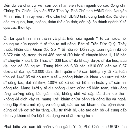
Đến dự và chia vui với cán bô, nhân viên toàn ngành có các đồng chí:
Chúng Thị Chiên, Ủy viên BTV Tỉnh ủy, Phó Chủ tịch HĐND tỉnh; Nguyễn
Minh Tiến, Tỉnh ủy viên, Phó Chủ tịch UBND tỉnh, cùng lãnh đạo đại diện
các cơ quan, ban, ngành, đoàn thể của tỉnh; cán bộ lão thành ngành Y tế
qua các thời kỳ.
Ôn lại quá trình hình thành và phát triển của ngành Y tế cả nước nói
chung và của ngành Y tế tỉnh ta nói riêng, Bác sĩ Trần Đức Quý, Thầy
thuốc Nhân dân, Giám đốc Sở Y tế nêu rõ: Đến nay, toàn ngành đã có
3.672 cán bộ, trong đó có 486 bác sĩ (10 bác sĩ chuyên khoa II, 118 bác
sĩ chuyên khoa I, 12 Thạc sĩ, 338 bác sĩ đa khoa); dược sĩ đại học, sau
đại học có 38 người. Trung bình có 6,39 bác sĩ/10.000 dân và 0,57
dược sĩ đại học/10.000 dân. Bình quân 5,49 cán bộ/trạm y tế xã, toàn
tỉnh có 144/195 xã có trạm y tế – phòng khám đa khoa khu vực có bác
sĩ công tác, đạt 73,85%, 100% số xã có nữ hộ sinh hoặc y sĩ sản nhi
công tác. Mạng lưới y tế dự phòng được củng cố kiện toàn, chủ động
tăng cường công tác giám sát, khống chế và dập tắt dịch kịp thời,
không để dịch xảy ra, mạng lưới khám chữa bệnh cả công lập và ngoài
công lập được mở rộng và củng cố, các cơ sở khám chữa bệnh được
củng cố về cơ sở hạ tầng, đầu tư thiết bị, đào tạo cán bộ để cung cấp
dịch vụ khám chữa bệnh đa dạng và chất lượng hơn.
Phát biểu với cán bộ nhân viên ngành Y tê, Phó Chủ tịch UBND tỉnh