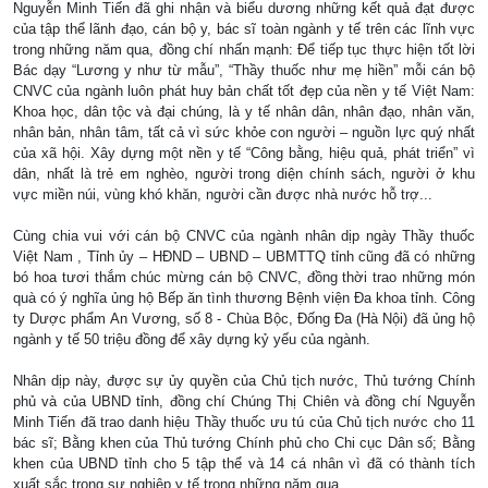
Nguyễn Minh Tiến đã ghi nhận và biểu dương những kết quả đạt được
của tập thể lãnh đạo, cán bộ y, bác sĩ toàn ngành y tế trên các lĩnh vực
trong những năm qua, đồng chí nhấn mạnh: Để tiếp tục thực hiện tốt lời
Bác dạy “Lương y như từ mẫu”, “Thầy thuốc như mẹ hiền” mỗi cán bộ
CNVC của ngành luôn phát huy bản chất tốt đẹp của nền y tế Việt Nam:
Khoa học, dân tộc và đại chúng, là y tế nhân dân, nhân đạo, nhân văn,
nhân bản, nhân tâm, tất cả vì sức khỏe con người – nguồn lực quý nhất
của xã hội. Xây dựng một nền y tế “Công bằng, hiệu quả, phát triển” vì
dân, nhất là trẻ em nghèo, người trong diện chính sách, người ở khu
vực miền núi, vùng khó khăn, người cần được nhà nước hỗ trợ...
Cùng chia vui với cán bộ CNVC của ngành nhân dịp ngày Thầy thuốc
Việt
Nam
, Tỉnh ủy – HĐND – UBND – UBMTTQ tỉnh cũng đã có những
bó hoa tươi thắm chúc mừng cán bộ CNVC, đồng thời trao những món
quà có ý nghĩa ủng hộ Bếp ăn tình thương Bệnh viện Đa khoa tỉnh. Công
ty Dược phẩm An Vương, số 8 - Chùa Bộc, Đống Đa (Hà Nội) đã ủng hộ
ngành y tế 50 triệu đồng để xây dựng kỷ yếu của ngành.
Nhân dịp này, được sự ủy quyền của Chủ tịch nước, Thủ tướng Chính
phủ và của UBND tỉnh, đồng chí Chúng Thị Chiên và đồng chí Nguyễn
Minh Tiến đã trao danh hiệu Thầy thuốc ưu tú của Chủ tịch nước cho 11
bác sĩ; Bằng khen của Thủ tướng Chính phủ cho Chi cục Dân số; Bằng
khen của UBND tỉnh cho 5 tập thể và 14 cá nhân vì đã có thành tích
xuất sắc trong sự nghiệp y tế trong những năm qua.