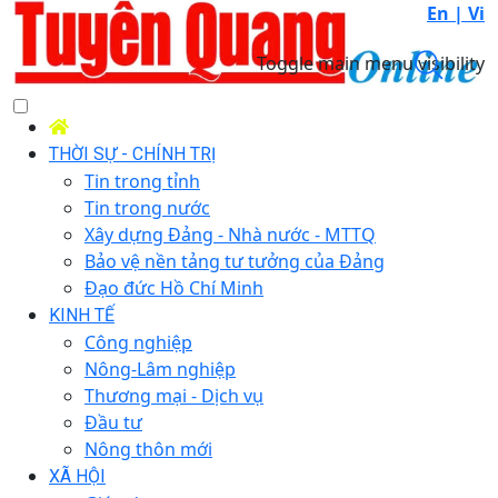
En |
Vi
Toggle main menu visibility
THỜI SỰ - CHÍNH TRỊ
Tin trong tỉnh
Tin trong nước
Xây dựng Đảng - Nhà nước - MTTQ
Bảo vệ nền tảng tư tưởng của Đảng
Đạo đức Hồ Chí Minh
KINH TẾ
Công nghiệp
Nông-Lâm nghiệp
Thương mại - Dịch vụ
Đầu tư
Nông thôn mới
XÃ HỘI