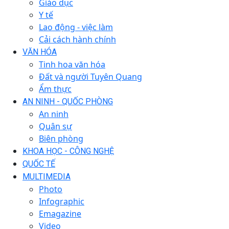
Giáo dục
Y tế
Lao động - việc làm
Cải cách hành chính
VĂN HÓA
Tinh hoa văn hóa
Đất và người Tuyên Quang
Ẩm thực
AN NINH - QUỐC PHÒNG
An ninh
Quân sự
Biên phòng
KHOA HỌC - CÔNG NGHỆ
QUỐC TẾ
MULTIMEDIA
Photo
Infographic
Emagazine
Video