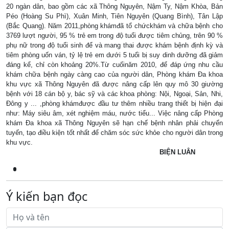
20 ngàn dân, bao gồm các xã Thông Nguyên, Nậm Ty, Nậm Khòa, Bản
Péo (Hoàng Su Phì), Xuân Minh, Tiên Nguyên (Quang Bình), Tân Lập
(Bắc Quang). Năm 2011,phòng khámđã tổ chứckhám và chữa bệnh cho
3769 lượt người, 95 % trẻ em trong độ tuổi được tiêm chủng, trên 90 %
phụ nữ trong độ tuổi sinh để và mang thai được khám bệnh định kỳ và
tiêm phòng uốn ván, tỷ lệ trẻ em dưới 5 tuổi bị suy dinh dưỡng đã giảm
đáng kể, chỉ còn khoảng 20%.Từ cuốinăm 2010, để đáp ứng nhu cầu
khám chữa bệnh ngày càng cao của người dân, Phòng khám Đa khoa
khu vực xã Thông Nguyên đã được nâng cấp lên quy mô 30 giường
bệnh với 18 cán bộ y, bác sỹ và các khoa phòng: Nội, Ngoại, Sản, Nhi,
Đông y ... ,phòng khámđược đầu tư thêm nhiều trang thiết bị hiện đại
như: Máy siêu âm, xét nghiệm máu, nước tiểu... Việc nâng cấp Phòng
khám Đa khoa xã Thông Nguyên sẽ hạn chế bệnh nhân phải chuyển
tuyến, tạo điều kiện tốt nhất để chăm sóc sức khỏe cho người dân trong
khu vực.
BIỆN LUÂN
Ý kiến bạn đọc