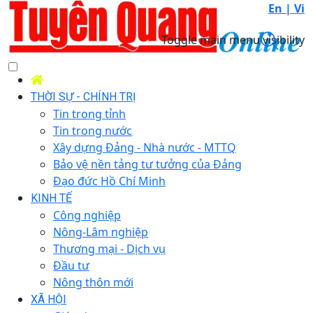
En |
Vi
Toggle main menu visibility
THỜI SỰ - CHÍNH TRỊ
Tin trong tỉnh
Tin trong nước
Xây dựng Đảng - Nhà nước - MTTQ
Bảo vệ nền tảng tư tưởng của Đảng
Đạo đức Hồ Chí Minh
KINH TẾ
Công nghiệp
Nông-Lâm nghiệp
Thương mại - Dịch vụ
Đầu tư
Nông thôn mới
XÃ HỘI