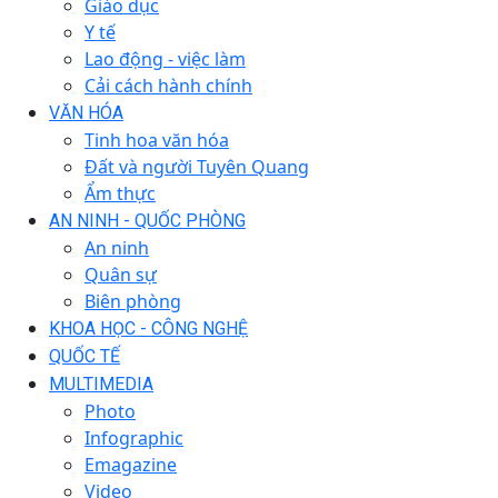
Giáo dục
Y tế
Lao động - việc làm
Cải cách hành chính
VĂN HÓA
Tinh hoa văn hóa
Đất và người Tuyên Quang
Ẩm thực
AN NINH - QUỐC PHÒNG
An ninh
Quân sự
Biên phòng
KHOA HỌC - CÔNG NGHỆ
QUỐC TẾ
MULTIMEDIA
Photo
Infographic
Emagazine
Video