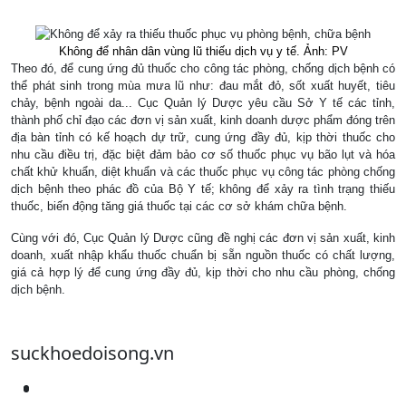
Không để nhân dân vùng lũ thiếu dịch vụ y tế. Ảnh: PV
Theo đó, để cung ứng đủ thuốc cho công tác phòng, chống dịch bệnh có
thể phát sinh trong mùa mưa lũ như: đau mắt đỏ, sốt xuất huyết, tiêu
chảy, bệnh ngoài da... Cục Quản lý Dược yêu cầu Sở Y tế các tỉnh,
thành phố chỉ đạo các đơn vị sản xuất, kinh doanh dược phẩm đóng trên
địa bàn tỉnh có kế hoạch dự trữ, cung ứng đầy đủ, kịp thời thuốc cho
nhu cầu điều trị, đặc biệt đảm bảo cơ số thuốc phục vụ bão lụt và hóa
chất khử khuẩn, diệt khuẩn và các thuốc phục vụ công tác phòng chống
dịch bệnh theo phác đồ của Bộ Y tế; không để xảy ra tình trạng thiếu
thuốc, biến động tăng giá thuốc tại các cơ sở khám chữa bệnh.
Cùng với đó, Cục Quản lý Dược cũng đề nghị các đơn vị sản xuất, kinh
doanh, xuất nhập khẩu thuốc chuẩn bị sẵn nguồn thuốc có chất lượng,
giá cả hợp lý để cung ứng đầy đủ, kịp thời cho nhu cầu phòng, chống
dịch bệnh.
suckhoedoisong.vn