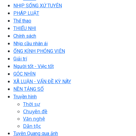
NHỊP SỐNG XỨ TUYÊN
PHÁP LUẬT
Thể thao
THIẾU NHI
Chính sách
Nhịp cầu nhân ái
ỐNG KÍNH PHÓNG VIÊN
Giải trí
Người tốt - Việc tốt
GÓC NHÌN
XÃ LUẬN - VẤN ĐỀ KỲ NÀY
NỀN TẢNG SỐ
Truyền hình
Thời sự
Chuyên đề
Văn nghệ
Dân tộc
Tuyên Quang qua ảnh