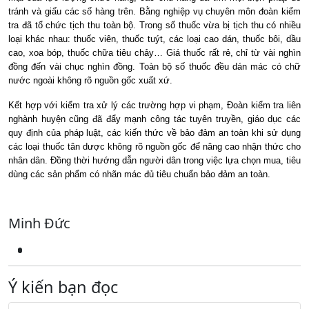
tránh và giấu các số hàng trên. Bằng nghiệp vụ chuyên môn đoàn kiểm
tra đã tổ chức tịch thu toàn bộ. Trong số thuốc vừa bị tịch thu có nhiều
loại khác nhau: thuốc viên, thuốc tuýt, các loại cao dán, thuốc bôi, dầu
cao, xoa bóp, thuốc chữa tiêu chảy… Giá thuốc rất rẻ, chỉ từ vài nghìn
đồng đến vài chục nghìn đồng. Toàn bộ số thuốc đều dán mác có chữ
nước ngoài không rõ nguồn gốc xuất xứ.
Kết hợp với kiểm tra xử lý các trường hợp vi phạm, Đoàn kiểm tra liên
nghành huyện cũng đã đẩy mạnh công tác tuyên truyền, giáo dục các
quy định của pháp luật, các kiến thức về bảo đảm an toàn khi sử dụng
các loại thuốc tân dược không rõ nguồn gốc để nâng cao nhận thức cho
nhân dân. Đồng thời hướng dẫn người dân trong việc lựa chọn mua, tiêu
dùng các sản phẩm có nhãn mác đủ tiêu chuẩn bảo đảm an toàn.
Minh Đức
Ý kiến bạn đọc