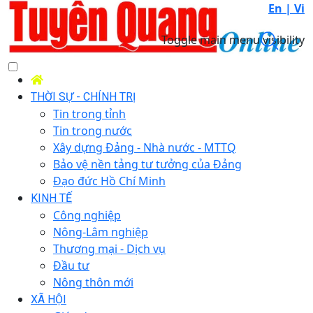
En |
Vi
Toggle main menu visibility
THỜI SỰ - CHÍNH TRỊ
Tin trong tỉnh
Tin trong nước
Xây dựng Đảng - Nhà nước - MTTQ
Bảo vệ nền tảng tư tưởng của Đảng
Đạo đức Hồ Chí Minh
KINH TẾ
Công nghiệp
Nông-Lâm nghiệp
Thương mại - Dịch vụ
Đầu tư
Nông thôn mới
XÃ HỘI