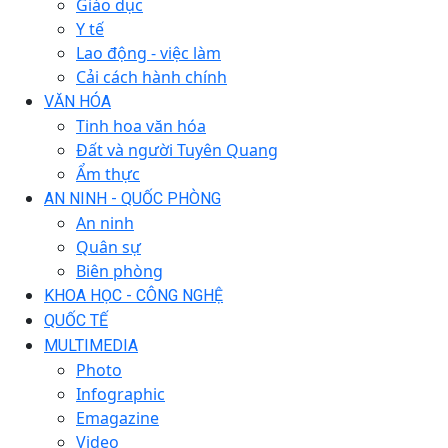
Giáo dục
Y tế
Lao động - việc làm
Cải cách hành chính
VĂN HÓA
Tinh hoa văn hóa
Đất và người Tuyên Quang
Ẩm thực
AN NINH - QUỐC PHÒNG
An ninh
Quân sự
Biên phòng
KHOA HỌC - CÔNG NGHỆ
QUỐC TẾ
MULTIMEDIA
Photo
Infographic
Emagazine
Video