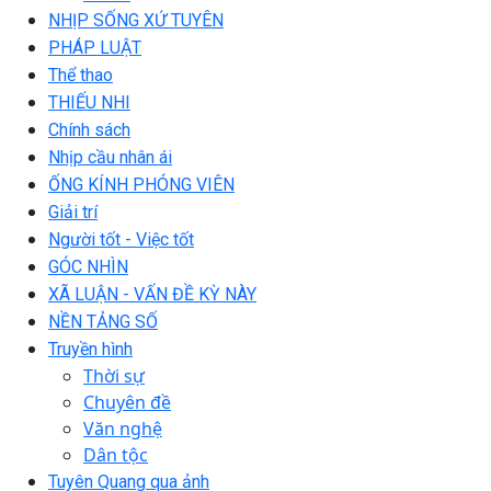
NHỊP SỐNG XỨ TUYÊN
PHÁP LUẬT
Thể thao
THIẾU NHI
Chính sách
Nhịp cầu nhân ái
ỐNG KÍNH PHÓNG VIÊN
Giải trí
Người tốt - Việc tốt
GÓC NHÌN
XÃ LUẬN - VẤN ĐỀ KỲ NÀY
NỀN TẢNG SỐ
Truyền hình
Thời sự
Chuyên đề
Văn nghệ
Dân tộc
Tuyên Quang qua ảnh