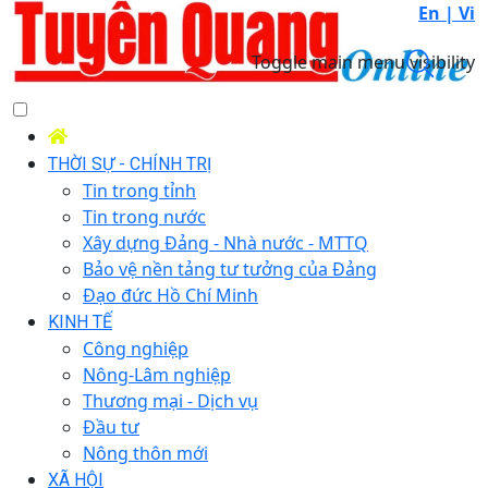
En |
Vi
Toggle main menu visibility
THỜI SỰ - CHÍNH TRỊ
Tin trong tỉnh
Tin trong nước
Xây dựng Đảng - Nhà nước - MTTQ
Bảo vệ nền tảng tư tưởng của Đảng
Đạo đức Hồ Chí Minh
KINH TẾ
Công nghiệp
Nông-Lâm nghiệp
Thương mại - Dịch vụ
Đầu tư
Nông thôn mới
XÃ HỘI