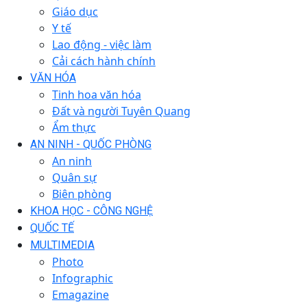
Giáo dục
Y tế
Lao động - việc làm
Cải cách hành chính
VĂN HÓA
Tinh hoa văn hóa
Đất và người Tuyên Quang
Ẩm thực
AN NINH - QUỐC PHÒNG
An ninh
Quân sự
Biên phòng
KHOA HỌC - CÔNG NGHỆ
QUỐC TẾ
MULTIMEDIA
Photo
Infographic
Emagazine