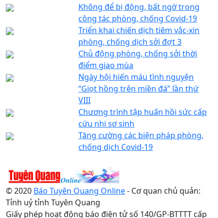
Không để bị động, bất ngờ trong
công tác phòng, chống Covid-19
Triển khai chiến dịch tiêm vắc-xin
phòng, chống dịch sởi đợt 3
Chủ động phòng, chống sởi thời
điểm giao mùa
Ngày hội hiến máu tình nguyện
“Giọt hồng trên miền đá” lần thứ
VIII
Chương trình tập huấn hồi sức cấp
cứu nhi sơ sinh
Tăng cường các biện pháp phòng,
chống dịch Covid-19
© 2020
Báo Tuyên Quang Online
- Cơ quan chủ quản:
Tỉnh uỷ tỉnh Tuyên Quang
Giấy phép hoạt động báo điện tử số 140/GP-BTTTT cấp