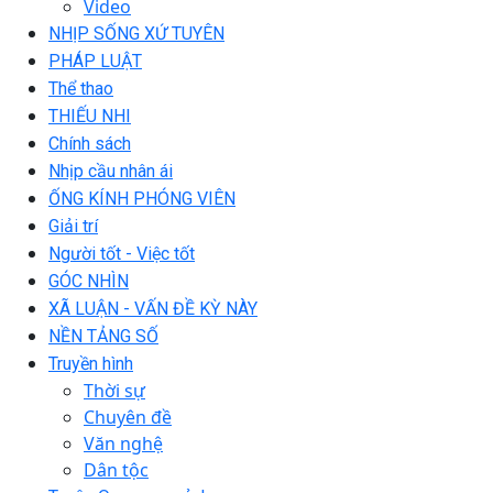
Video
NHỊP SỐNG XỨ TUYÊN
PHÁP LUẬT
Thể thao
THIẾU NHI
Chính sách
Nhịp cầu nhân ái
ỐNG KÍNH PHÓNG VIÊN
Giải trí
Người tốt - Việc tốt
GÓC NHÌN
XÃ LUẬN - VẤN ĐỀ KỲ NÀY
NỀN TẢNG SỐ
Truyền hình
Thời sự
Chuyên đề
Văn nghệ
Dân tộc