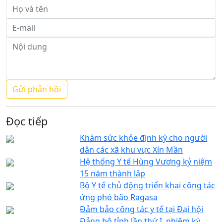
Đọc tiếp
Khám sức khỏe định kỳ cho người
dân các xã khu vực Xín Mần
Hệ thống Y tế Hùng Vương kỷ niệm
15 năm thành lập
Bộ Y tế chủ động triển khai công tác
ứng phó bão Ragasa
Đảm bảo công tác y tế tại Đại hội
Đảng bộ tỉnh lần thứ I, nhiệm kỳ