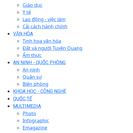
Giáo dục
Y tế
Lao động - việc làm
Cải cách hành chính
VĂN HÓA
Tinh hoa văn hóa
Đất và người Tuyên Quang
Ẩm thực
AN NINH - QUỐC PHÒNG
An ninh
Quân sự
Biên phòng
KHOA HỌC - CÔNG NGHỆ
QUỐC TẾ
MULTIMEDIA
Photo
Infographic
Emagazine