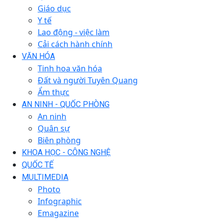
Giáo dục
Y tế
Lao động - việc làm
Cải cách hành chính
VĂN HÓA
Tinh hoa văn hóa
Đất và người Tuyên Quang
Ẩm thực
AN NINH - QUỐC PHÒNG
An ninh
Quân sự
Biên phòng
KHOA HỌC - CÔNG NGHỆ
QUỐC TẾ
MULTIMEDIA
Photo
Infographic
Emagazine