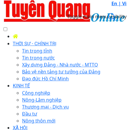
En |
Vi
Toggle main menu visibility
THỜI SỰ - CHÍNH TRỊ
Tin trong tỉnh
Tin trong nước
Xây dựng Đảng - Nhà nước - MTTQ
Bảo vệ nền tảng tư tưởng của Đảng
Đạo đức Hồ Chí Minh
KINH TẾ
Công nghiệp
Nông-Lâm nghiệp
Thương mại - Dịch vụ
Đầu tư
Nông thôn mới
XÃ HỘI