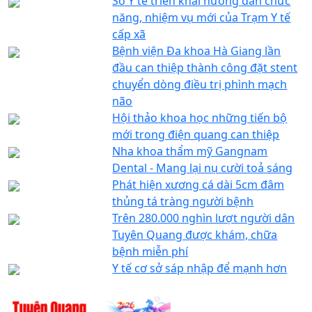
Sở Y tế triển khai hướng dẫn chức
năng, nhiệm vụ mới của Trạm Y tế
cấp xã
Bệnh viện Đa khoa Hà Giang lần
đầu can thiệp thành công đặt stent
chuyển dòng điều trị phình mạch
não
Hội thảo khoa học những tiến bộ
mới trong điện quang can thiệp
Nha khoa thẩm mỹ Gangnam
Dental - Mang lại nụ cười toả sáng
Phát hiện xương cá dài 5cm đâm
thủng tá tràng người bệnh
Trên 280.000 nghìn lượt người dân
Tuyên Quang được khám, chữa
bệnh miễn phí
Y tế cơ sở sáp nhập để mạnh hơn