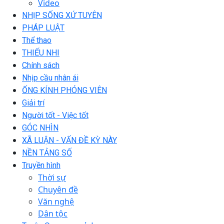
Video
NHỊP SỐNG XỨ TUYÊN
PHÁP LUẬT
Thể thao
THIẾU NHI
Chính sách
Nhịp cầu nhân ái
ỐNG KÍNH PHÓNG VIÊN
Giải trí
Người tốt - Việc tốt
GÓC NHÌN
XÃ LUẬN - VẤN ĐỀ KỲ NÀY
NỀN TẢNG SỐ
Truyền hình
Thời sự
Chuyên đề
Văn nghệ
Dân tộc