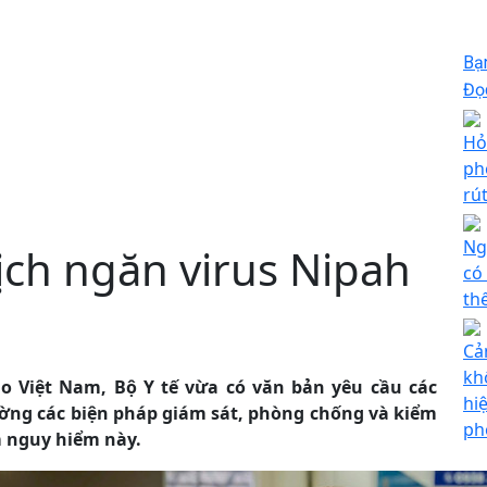
Bạ
Đọc
Hỏ
ph
rú
Ng
ịch ngăn virus Nipah
có
th
Cả
kh
o Việt Nam, Bộ Y tế vừa có văn bản yêu cầu các
hi
cường các biện pháp giám sát, phòng chống và kiểm
ph
m nguy hiểm này.