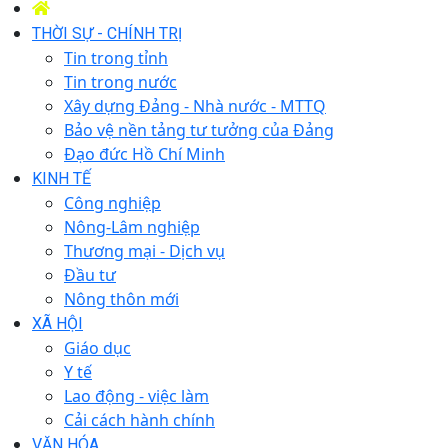
THỜI SỰ - CHÍNH TRỊ
Tin trong tỉnh
Tin trong nước
Xây dựng Đảng - Nhà nước - MTTQ
Bảo vệ nền tảng tư tưởng của Đảng
Đạo đức Hồ Chí Minh
KINH TẾ
Công nghiệp
Nông-Lâm nghiệp
Thương mại - Dịch vụ
Đầu tư
Nông thôn mới
XÃ HỘI
Giáo dục
Y tế
Lao động - việc làm
Cải cách hành chính
VĂN HÓA