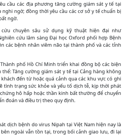
êu cầu các địa phương tăng cường giám sát y tế tại
 nghi ngờ; đồng thời yêu cầu các cơ sở y tế chuẩn bị
bất ngờ.
 cứu chuyên sâu sử dụng kỹ thuật hiện đại như
 Nghiên cứu lâm sàng Đại học Oxford phối hợp Bệnh
ên các bệnh nhân viêm não tại thành phố và các tỉnh
 Thành phố Hồ Chí Minh triển khai đồng bộ các biện
 thể: Tăng cường giám sát y tế tại Cảng hàng không
h khách đến từ hoặc quá cảnh qua các khu vực có ghi
 tình trạng sức khỏe và yếu tố dịch tễ, kịp thời phát
ệu chứng hô hấp hoặc thần kinh bất thường để chuyển
ẩn đoán và điều trị theo quy định.
t dịch bệnh do virus Nipah tại Việt Nam hiện nay là
n ngoài vẫn tồn tại, trong bối cảnh giao lưu, đi lại