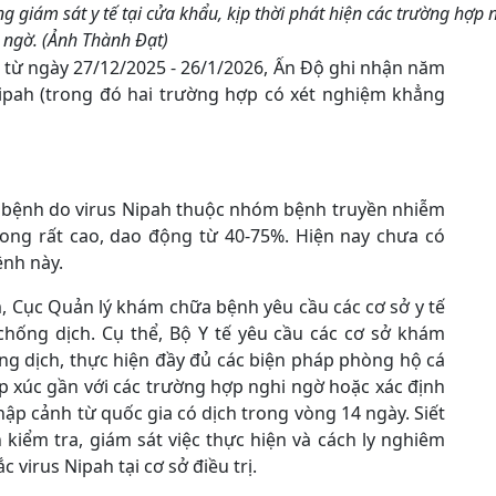
 giám sát y tế tại cửa khẩu, kịp thời phát hiện các trường hợp 
ngờ. (Ảnh Thành Đạt)
 từ ngày 27/12/2025 - 26/1/2026, Ấn Độ ghi nhận năm
ipah (trong đó hai trường hợp có xét nghiệm khẳng
, bệnh do virus Nipah thuộc nhóm bệnh truyền nhiễm
 vong rất cao, dao động từ 40-75%. Hiện nay chưa có
ệnh này.
 Cục Quản lý khám chữa bệnh yêu cầu các cơ sở y tế
chống dịch. Cụ thể, Bộ Y tế yêu cầu các cơ sở khám
g dịch, thực hiện đầy đủ các biện pháp phòng hộ cá
p xúc gần với các trường hợp nghi ngờ hoặc xác định
ập cảnh từ quốc gia có dịch trong vòng 14 ngày. Siết
kiểm tra, giám sát việc thực hiện và cách ly nghiêm
 virus Nipah tại cơ sở điều trị.