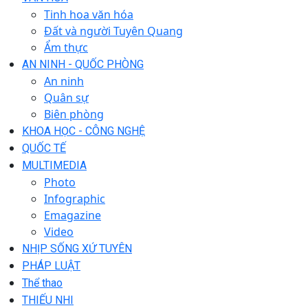
Tinh hoa văn hóa
Đất và người Tuyên Quang
Ẩm thực
AN NINH - QUỐC PHÒNG
An ninh
Quân sự
Biên phòng
KHOA HỌC - CÔNG NGHỆ
QUỐC TẾ
MULTIMEDIA
Photo
Infographic
Emagazine
Video
NHỊP SỐNG XỨ TUYÊN
PHÁP LUẬT
Thể thao
THIẾU NHI