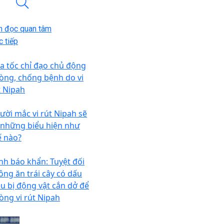
n đọc quan tâm
 tiếp
a tốc chỉ đạo chủ động
òng, chống bệnh do vi
t Nipah
ười mắc vi rút Nipah sẽ
 những biểu hiện như
ế nào?
nh báo khẩn: Tuyệt đối
ông ăn trái cây có dấu
ệu bị động vật cắn dở để
òng vi rút Nipah