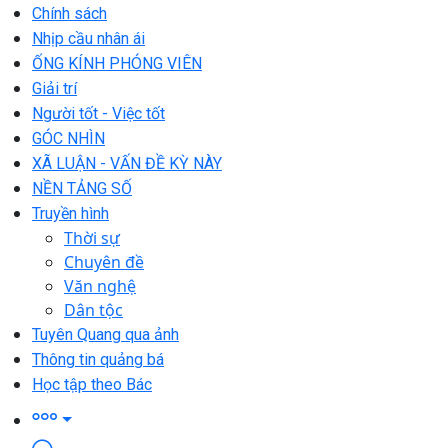
Chính sách
Nhịp cầu nhân ái
ỐNG KÍNH PHÓNG VIÊN
Giải trí
Người tốt - Việc tốt
GÓC NHÌN
XÃ LUẬN - VẤN ĐỀ KỲ NÀY
NỀN TẢNG SỐ
Truyền hình
Thời sự
Chuyên đề
Văn nghệ
Dân tộc
Tuyên Quang qua ảnh
Thông tin quảng bá
Học tập theo Bác