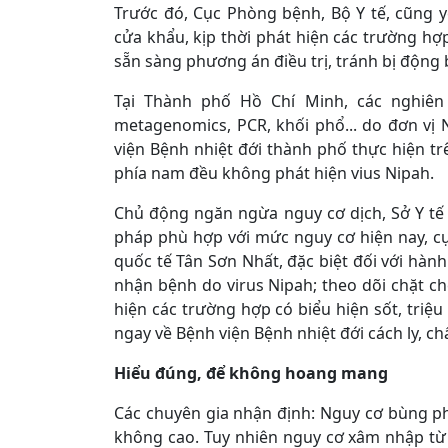
Trước đó, Cục Phòng bệnh, Bộ Y tế, cũng y
cửa khẩu, kịp thời phát hiện các trường hợp
sẵn sàng phương án điều trị, tránh bị động 
Tại Thành phố Hồ Chí Minh, các nghiên
metagenomics, PCR, khối phổ... do đơn vị
viện Bệnh nhiệt đới thành phố thực hiện tr
phía nam đều không phát hiện vius Nipah.
Chủ động ngăn ngừa nguy cơ dịch, Sở Y tế
pháp phù hợp với mức nguy cơ hiện nay, cụ
quốc tế Tân Sơn Nhất, đặc biệt đối với hàn
nhận bệnh do virus Nipah; theo dõi chặt chẽ
hiện các trường hợp có biểu hiện sốt, tri
ngay về Bệnh viện Bệnh nhiệt đới cách ly, ch
Hiểu đúng, để không hoang mang
Các chuyên gia nhận định: Nguy cơ bùng phá
không cao. Tuy nhiên nguy cơ xâm nhập từ bê