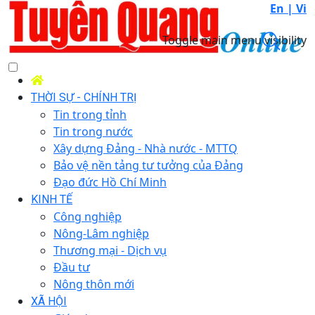
En |
Vi
Toggle main menu visibility
THỜI SỰ - CHÍNH TRỊ
Tin trong tỉnh
Tin trong nước
Xây dựng Đảng - Nhà nước - MTTQ
Bảo vệ nền tảng tư tưởng của Đảng
Đạo đức Hồ Chí Minh
KINH TẾ
Công nghiệp
Nông-Lâm nghiệp
Thương mại - Dịch vụ
Đầu tư
Nông thôn mới
XÃ HỘI