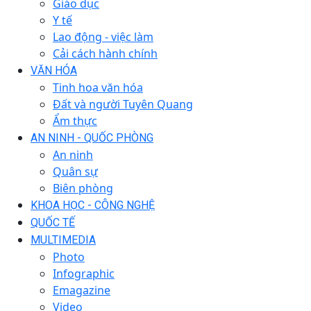
Giáo dục
Y tế
Lao động - việc làm
Cải cách hành chính
VĂN HÓA
Tinh hoa văn hóa
Đất và người Tuyên Quang
Ẩm thực
AN NINH - QUỐC PHÒNG
An ninh
Quân sự
Biên phòng
KHOA HỌC - CÔNG NGHỆ
QUỐC TẾ
MULTIMEDIA
Photo
Infographic
Emagazine
Video