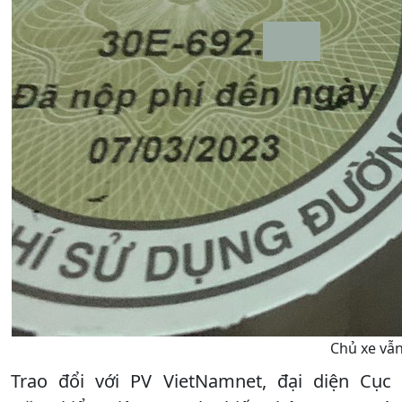
Chủ xe vẫn
Trao đổi với PV VietNamnet, đại diện Cục