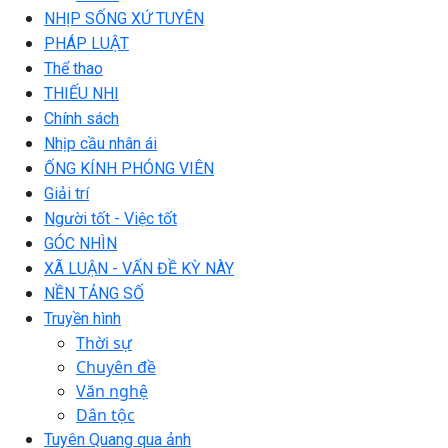
NHỊP SỐNG XỨ TUYÊN
PHÁP LUẬT
Thể thao
THIẾU NHI
Chính sách
Nhịp cầu nhân ái
ỐNG KÍNH PHÓNG VIÊN
Giải trí
Người tốt - Việc tốt
GÓC NHÌN
XÃ LUẬN - VẤN ĐỀ KỲ NÀY
NỀN TẢNG SỐ
Truyền hình
Thời sự
Chuyên đề
Văn nghệ
Dân tộc
Tuyên Quang qua ảnh