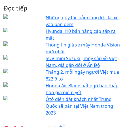
Đọc tiếp
Những quy tắc nằm lòng khi lái xe
vào ban đêm
Hyundai i10 bản nâng cấp sắp ra
mắt
Thông tin giá xe máy Honda Vision
mới nhất
SUV mini Suzuki Jimny sắp về Việt
Nam, giá gấp đôi ở Ấn Độ
Tháng 2, mỗi ngày người Việt mua
822 ô tô
Honda Air Blade bất ngờ bán thấp
hơn giá niêm yết
Ôtô điện đắt khách nhất Trung
Quốc sẽ bán tại Việt Nam trong
2023