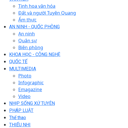
Tinh hoa văn hóa
Đất và người Tuyên Quang
Ẩm thực
AN NINH - QUỐC PHÒNG
An ninh
Quân sự
Biên phòng
KHOA HỌC - CÔNG NGHỆ
QUỐC TẾ
MULTIMEDIA
Photo
Infographic
Emagazine
Video
NHỊP SỐNG XỨ TUYÊN
PHÁP LUẬT
Thể thao
THIẾU NHI