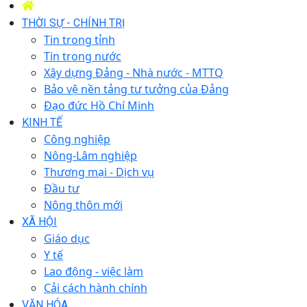
THỜI SỰ - CHÍNH TRỊ
Tin trong tỉnh
Tin trong nước
Xây dựng Đảng - Nhà nước - MTTQ
Bảo vệ nền tảng tư tưởng của Đảng
Đạo đức Hồ Chí Minh
KINH TẾ
Công nghiệp
Nông-Lâm nghiệp
Thương mại - Dịch vụ
Đầu tư
Nông thôn mới
XÃ HỘI
Giáo dục
Y tế
Lao động - việc làm
Cải cách hành chính
VĂN HÓA