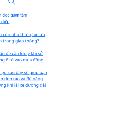
n đọc quan tâm
 tiếp
n còn nhớ thứ tự xe ưu
ên trong giao thông?
vấn đề cần lưu ý khi sử
ng ô tô vào mùa đông
mẹo sau đây sẽ giúp bạn
ôn tỉnh táo và đủ năng
ợng khi lái xe đường dài