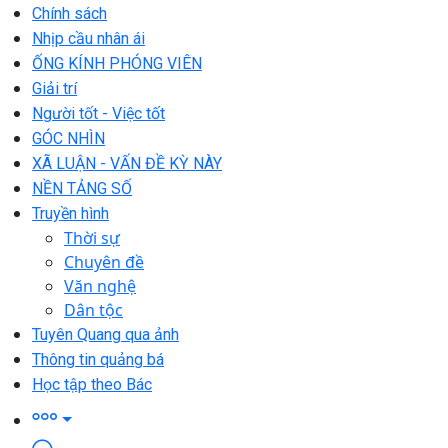
Chính sách
Nhịp cầu nhân ái
ỐNG KÍNH PHÓNG VIÊN
Giải trí
Người tốt - Việc tốt
GÓC NHÌN
XÃ LUẬN - VẤN ĐỀ KỲ NÀY
NỀN TẢNG SỐ
Truyền hình
Thời sự
Chuyên đề
Văn nghệ
Dân tộc
Tuyên Quang qua ảnh
Thông tin quảng bá
Học tập theo Bác