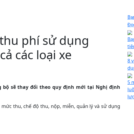
Bạ
Đọc
 thu phí sử dụng
Bạ
ti
ả các loại xe
8 
dụ
5 
 bộ sẽ thay đổi theo quy định mới tại Nghị định
lu
lư
mức thu, chế độ thu, nộp, miễn, quản lý và sử dụng