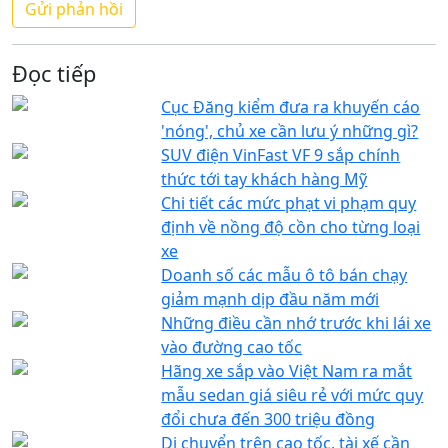
Đọc tiếp
Cục Đăng kiểm đưa ra khuyến cáo
'nóng', chủ xe cần lưu ý những gì?
SUV điện VinFast VF 9 sắp chính
thức tới tay khách hàng Mỹ
Chi tiết các mức phạt vi phạm quy
định về nồng độ cồn cho từng loại
xe
Doanh số các mẫu ô tô bán chạy
giảm mạnh dịp đầu năm mới
Những điều cần nhớ trước khi lái xe
vào đường cao tốc
Hãng xe sắp vào Việt Nam ra mắt
mẫu sedan giá siêu rẻ với mức quy
đổi chưa đến 300 triệu đồng
Di chuyển trên cao tốc, tài xế cần