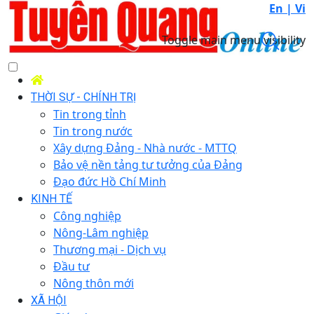
En |
Vi
Toggle main menu visibility
THỜI SỰ - CHÍNH TRỊ
Tin trong tỉnh
Tin trong nước
Xây dựng Đảng - Nhà nước - MTTQ
Bảo vệ nền tảng tư tưởng của Đảng
Đạo đức Hồ Chí Minh
KINH TẾ
Công nghiệp
Nông-Lâm nghiệp
Thương mại - Dịch vụ
Đầu tư
Nông thôn mới
XÃ HỘI