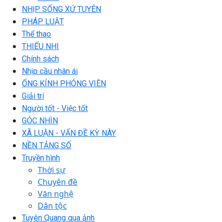
NHỊP SỐNG XỨ TUYÊN
PHÁP LUẬT
Thể thao
THIẾU NHI
Chính sách
Nhịp cầu nhân ái
ỐNG KÍNH PHÓNG VIÊN
Giải trí
Người tốt - Việc tốt
GÓC NHÌN
XÃ LUẬN - VẤN ĐỀ KỲ NÀY
NỀN TẢNG SỐ
Truyền hình
Thời sự
Chuyên đề
Văn nghệ
Dân tộc
Tuyên Quang qua ảnh