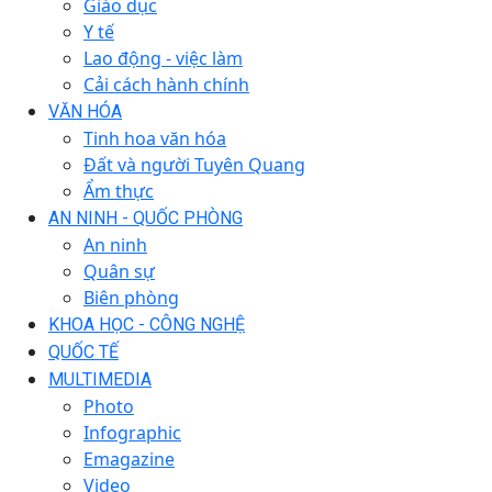
Giáo dục
Y tế
Lao động - việc làm
Cải cách hành chính
VĂN HÓA
Tinh hoa văn hóa
Đất và người Tuyên Quang
Ẩm thực
AN NINH - QUỐC PHÒNG
An ninh
Quân sự
Biên phòng
KHOA HỌC - CÔNG NGHỆ
QUỐC TẾ
MULTIMEDIA
Photo
Infographic
Emagazine
Video