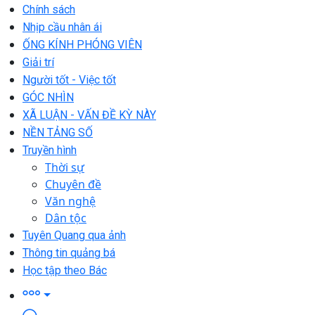
Chính sách
Nhịp cầu nhân ái
ỐNG KÍNH PHÓNG VIÊN
Giải trí
Người tốt - Việc tốt
GÓC NHÌN
XÃ LUẬN - VẤN ĐỀ KỲ NÀY
NỀN TẢNG SỐ
Truyền hình
Thời sự
Chuyên đề
Văn nghệ
Dân tộc
Tuyên Quang qua ảnh
Thông tin quảng bá
Học tập theo Bác