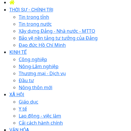
THỜI SỰ - CHÍNH TRỊ
Tin trong tỉnh
Tin trong nước
Xây dựng Đảng - Nhà nước - MTTQ
Bảo vệ nền tảng tư tưởng của Đảng
Đạo đức Hồ Chí Minh
KINH TẾ
Công nghiệp
Nông-Lâm nghiệp
Thương mại - Dịch vụ
Đầu tư
Nông thôn mới
XÃ HỘI
Giáo dục
Y tế
Lao động - việc làm
Cải cách hành chính
VĂN HÓA