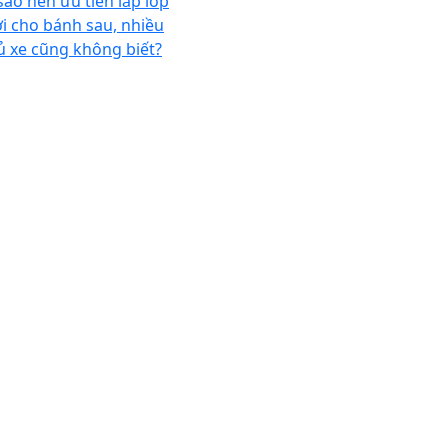
 sao nên ưu tiên lắp lốp
i cho bánh sau, nhiều
ủ xe cũng không biết?