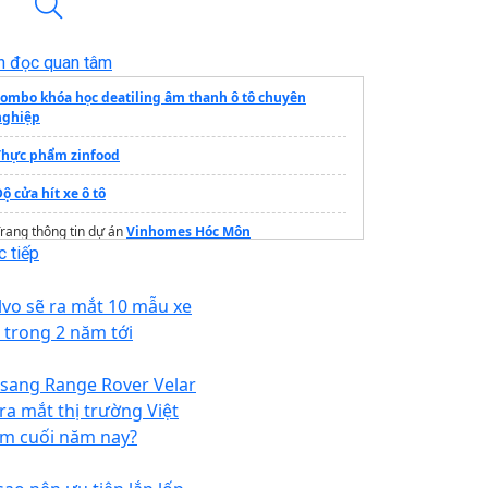
n đọc quan tâm
combo khóa học deatiling âm thanh ô tô chuyên
nghiệp
Thực phẩm zinfood
ộ cửa hít xe ô tô
rang thông tin dự án
Vinhomes Hóc Môn
 tiếp
cơm tấm hồng calmette
lvo sẽ ra mắt 10 mẫu xe
hiết bị thuỷ lực
ỉ trong 2 năm tới
oyota vios 2026
 sang Range Rover Velar
 ra mắt thị trường Việt
m cuối năm nay?