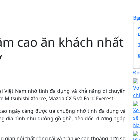
Bạ
ầm cao ăn khách nhất
y
Đ
T
Đọc
Vo
T
i Việt Nam nhờ tính đa dụng và khả năng di chuyển
ch
xe Mitsubishi Xforce, Mazda CX-5 và Ford Everest.
t
Xe
cao ngày càng được ưa chuộng nhờ tính đa dụng và
sẽ
ạng địa hình như đường gồ ghề, đèo dốc, đường ngập
Na
 gian nội thất rộng rãi và trần xe cao thoáng hơn so