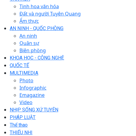
Tinh hoa văn hóa
Đất và người Tuyên Quang
Ẩm thực
AN NINH - QUỐC PHÒNG
An ninh
Quân sự
Biên phòng
KHOA HỌC - CÔNG NGHỆ
QUỐC TẾ
MULTIMEDIA
Photo
Infographic
Emagazine
Video
NHỊP SỐNG XỨ TUYÊN
PHÁP LUẬT
Thể thao
THIẾU NHI