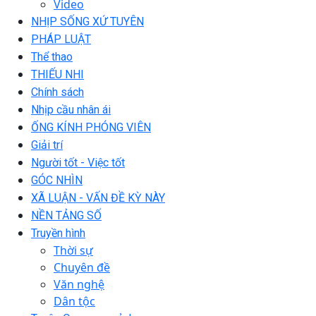
Video
NHỊP SỐNG XỨ TUYÊN
PHÁP LUẬT
Thể thao
THIẾU NHI
Chính sách
Nhịp cầu nhân ái
ỐNG KÍNH PHÓNG VIÊN
Giải trí
Người tốt - Việc tốt
GÓC NHÌN
XÃ LUẬN - VẤN ĐỀ KỲ NÀY
NỀN TẢNG SỐ
Truyền hình
Thời sự
Chuyên đề
Văn nghệ
Dân tộc