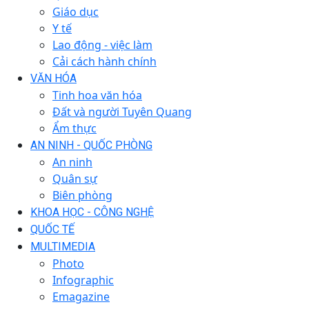
Giáo dục
Y tế
Lao động - việc làm
Cải cách hành chính
VĂN HÓA
Tinh hoa văn hóa
Đất và người Tuyên Quang
Ẩm thực
AN NINH - QUỐC PHÒNG
An ninh
Quân sự
Biên phòng
KHOA HỌC - CÔNG NGHỆ
QUỐC TẾ
MULTIMEDIA
Photo
Infographic
Emagazine