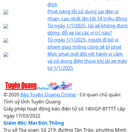
định
Phạt nặng lỗi sử dụng sai đèn xi
nhan, cao nhất lên tới 14 triệu đồng
Từ ngày 1/1/2025, tài xế không được
dừng, đỗ xe tại các vị trí nào?
Từ ngày 1/1/2025, người đi bộ vi
phạm giao thông cũng sẽ bị phạt
Mức phạt mới đối với hành vi cầm
và sử dụng điện thoại khi lái xe máy
từ 1/1/2025
© 2020
Báo Tuyên Quang Online
- Cơ quan chủ quản:
Tỉnh uỷ tỉnh Tuyên Quang
Giấy phép hoạt động báo điện tử số 140/GP-BTTTT cấp
ngày 17/03/2022
Giám đốc: Mai Đức Thông
Trụ sở Tòa soạn: Số 219, đường Tân Trào, phường Minh