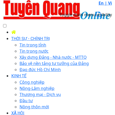
En |
Vi
Toggle main menu visibility
THỜI SỰ - CHÍNH TRỊ
Tin trong tỉnh
Tin trong nước
Xây dựng Đảng - Nhà nước - MTTQ
Bảo vệ nền tảng tư tưởng của Đảng
Đạo đức Hồ Chí Minh
KINH TẾ
Công nghiệp
Nông-Lâm nghiệp
Thương mại - Dịch vụ
Đầu tư
Nông thôn mới
XÃ HỘI