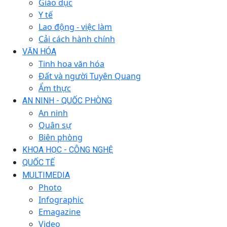
Giáo dục
Y tế
Lao động - việc làm
Cải cách hành chính
VĂN HÓA
Tinh hoa văn hóa
Đất và người Tuyên Quang
Ẩm thực
AN NINH - QUỐC PHÒNG
An ninh
Quân sự
Biên phòng
KHOA HỌC - CÔNG NGHỆ
QUỐC TẾ
MULTIMEDIA
Photo
Infographic
Emagazine
Video