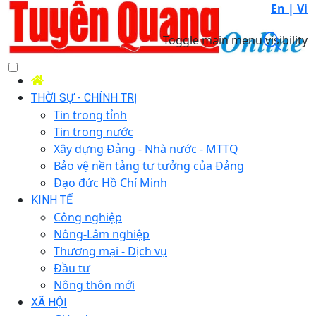
En |
Vi
Toggle main menu visibility
THỜI SỰ - CHÍNH TRỊ
Tin trong tỉnh
Tin trong nước
Xây dựng Đảng - Nhà nước - MTTQ
Bảo vệ nền tảng tư tưởng của Đảng
Đạo đức Hồ Chí Minh
KINH TẾ
Công nghiệp
Nông-Lâm nghiệp
Thương mại - Dịch vụ
Đầu tư
Nông thôn mới
XÃ HỘI