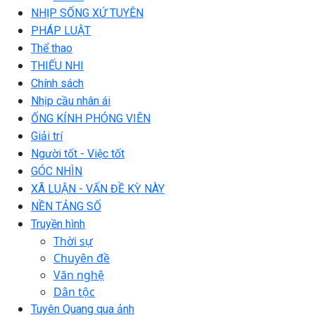
NHỊP SỐNG XỨ TUYÊN
PHÁP LUẬT
Thể thao
THIẾU NHI
Chính sách
Nhịp cầu nhân ái
ỐNG KÍNH PHÓNG VIÊN
Giải trí
Người tốt - Việc tốt
GÓC NHÌN
XÃ LUẬN - VẤN ĐỀ KỲ NÀY
NỀN TẢNG SỐ
Truyền hình
Thời sự
Chuyên đề
Văn nghệ
Dân tộc
Tuyên Quang qua ảnh