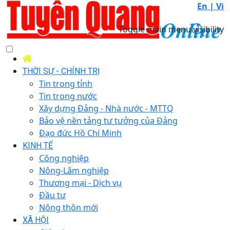
En |
Vi
Toggle main menu visibility
THỜI SỰ - CHÍNH TRỊ
Tin trong tỉnh
Tin trong nước
Xây dựng Đảng - Nhà nước - MTTQ
Bảo vệ nền tảng tư tưởng của Đảng
Đạo đức Hồ Chí Minh
KINH TẾ
Công nghiệp
Nông-Lâm nghiệp
Thương mại - Dịch vụ
Đầu tư
Nông thôn mới
XÃ HỘI