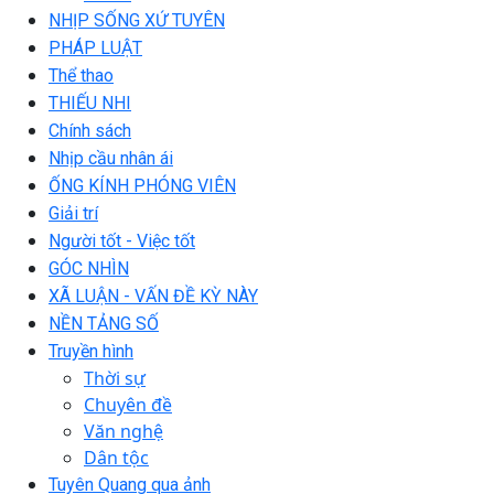
NHỊP SỐNG XỨ TUYÊN
PHÁP LUẬT
Thể thao
THIẾU NHI
Chính sách
Nhịp cầu nhân ái
ỐNG KÍNH PHÓNG VIÊN
Giải trí
Người tốt - Việc tốt
GÓC NHÌN
XÃ LUẬN - VẤN ĐỀ KỲ NÀY
NỀN TẢNG SỐ
Truyền hình
Thời sự
Chuyên đề
Văn nghệ
Dân tộc
Tuyên Quang qua ảnh