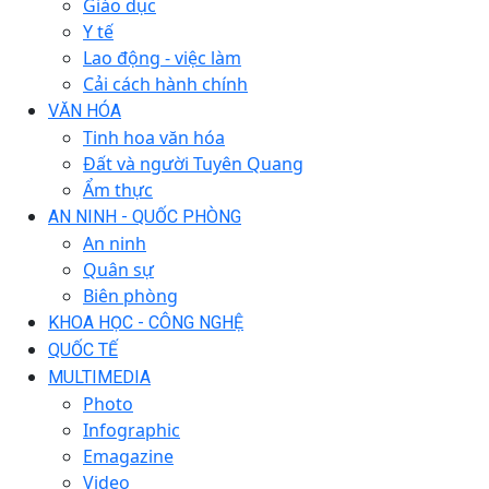
Giáo dục
Y tế
Lao động - việc làm
Cải cách hành chính
VĂN HÓA
Tinh hoa văn hóa
Đất và người Tuyên Quang
Ẩm thực
AN NINH - QUỐC PHÒNG
An ninh
Quân sự
Biên phòng
KHOA HỌC - CÔNG NGHỆ
QUỐC TẾ
MULTIMEDIA
Photo
Infographic
Emagazine
Video