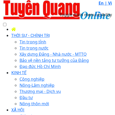
En |
Vi
Toggle main menu visibility
THỜI SỰ - CHÍNH TRỊ
Tin trong tỉnh
Tin trong nước
Xây dựng Đảng - Nhà nước - MTTQ
Bảo vệ nền tảng tư tưởng của Đảng
Đạo đức Hồ Chí Minh
KINH TẾ
Công nghiệp
Nông-Lâm nghiệp
Thương mại - Dịch vụ
Đầu tư
Nông thôn mới
XÃ HỘI