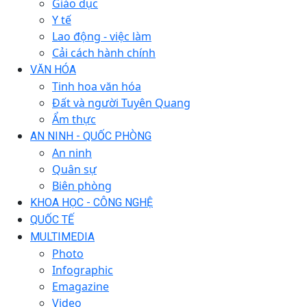
Giáo dục
Y tế
Lao động - việc làm
Cải cách hành chính
VĂN HÓA
Tinh hoa văn hóa
Đất và người Tuyên Quang
Ẩm thực
AN NINH - QUỐC PHÒNG
An ninh
Quân sự
Biên phòng
KHOA HỌC - CÔNG NGHỆ
QUỐC TẾ
MULTIMEDIA
Photo
Infographic
Emagazine
Video