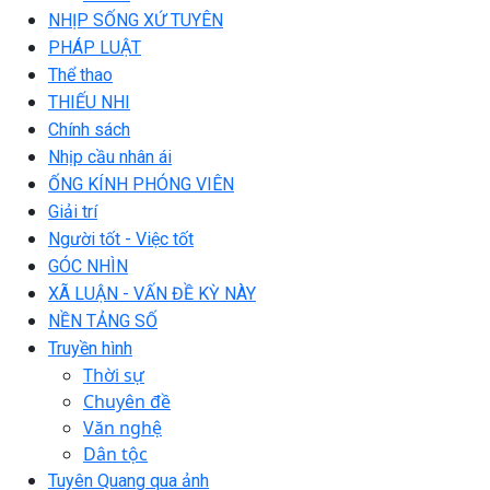
NHỊP SỐNG XỨ TUYÊN
PHÁP LUẬT
Thể thao
THIẾU NHI
Chính sách
Nhịp cầu nhân ái
ỐNG KÍNH PHÓNG VIÊN
Giải trí
Người tốt - Việc tốt
GÓC NHÌN
XÃ LUẬN - VẤN ĐỀ KỲ NÀY
NỀN TẢNG SỐ
Truyền hình
Thời sự
Chuyên đề
Văn nghệ
Dân tộc
Tuyên Quang qua ảnh