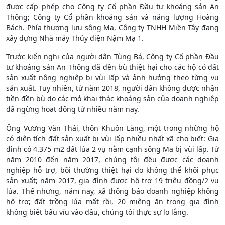
được cấp phép cho Công ty Cổ phần Đầu tư khoáng sản An
Thông; Công ty Cổ phần khoáng sản và năng lượng Hoàng
Bách. Phía thượng lưu sông Ma, Công ty TNHH Miền Tây đang
xây dựng Nhà máy Thủy điện Nậm Mạ 1.
Trước kiến nghị của người dân Tùng Bá, Công ty Cổ phần Đầu
tư khoáng sản An Thông đã đền bù thiệt hại cho các hộ có đất
sản xuất nông nghiệp bị vùi lấp và ảnh hưởng theo từng vụ
sản xuất. Tuy nhiên, từ năm 2018, người dân không được nhận
tiền đền bù do các mỏ khai thác khoáng sản của doanh nghiệp
đã ngừng hoạt động từ nhiều năm nay.
Ông Vương Văn Thái, thôn Khuôn Làng, một trong những hộ
có diện tích đất sản xuất bị vùi lấp nhiều nhất xã cho biết: Gia
đình có 4.375 m2 đất lúa 2 vụ nằm cạnh sông Ma bị vùi lấp. Từ
năm 2010 đến năm 2017, chúng tôi đều được các doanh
nghiệp hỗ trợ, bồi thường thiệt hại do không thể khôi phục
sản xuất; năm 2017, gia đình được hỗ trợ 19 triệu đồng/2 vụ
lúa. Thế nhưng, năm nay, xã thông báo doanh nghiệp không
hỗ trợ; đất trồng lúa mất rồi, 20 miệng ăn trong gia đình
không biết bấu víu vào đâu, chúng tôi thực sự lo lắng.