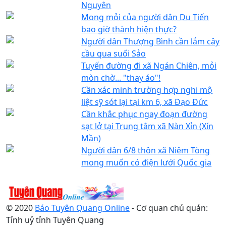
Nguyên
Mong mỏi của người dân Du Tiến
bao giờ thành hiện thực?
Người dân Thượng Bình cần lắm cây
cầu qua suối Sảo
Tuyến đường đi xã Ngán Chiên, mỏi
mòn chờ... "thay áo"!
Cần xác minh trường hợp nghi mộ
liệt sỹ sót lại tại km 6, xã Đạo Đức
Cần khắc phục ngay đoạn đường
sạt lở tại Trung tâm xã Nàn Xỉn (Xín
Mần)
Người dân 6/8 thôn xã Niêm Tòng
mong muốn có điện lưới Quốc gia
© 2020
Báo Tuyên Quang Online
- Cơ quan chủ quản:
Tỉnh uỷ tỉnh Tuyên Quang