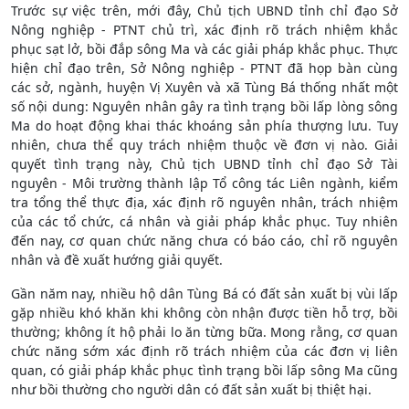
Trước sự việc trên, mới đây, Chủ tịch UBND tỉnh chỉ đạo Sở
Nông nghiệp - PTNT chủ trì, xác định rõ trách nhiệm khắc
phục sạt lở, bồi đắp sông Ma và các giải pháp khắc phục. Thực
hiện chỉ đạo trên, Sở Nông nghiệp - PTNT đã họp bàn cùng
các sở, ngành, huyện Vị Xuyên và xã Tùng Bá thống nhất một
số nội dung: Nguyên nhân gây ra tình trạng bồi lấp lòng sông
Ma do hoạt động khai thác khoáng sản phía thượng lưu. Tuy
nhiên, chưa thể quy trách nhiệm thuộc về đơn vị nào. Giải
quyết tình trạng này, Chủ tịch UBND tỉnh chỉ đạo Sở Tài
nguyên - Môi trường thành lập Tổ công tác Liên ngành, kiểm
tra tổng thể thực địa, xác định rõ nguyên nhân, trách nhiệm
của các tổ chức, cá nhân và giải pháp khắc phục. Tuy nhiên
đến nay, cơ quan chức năng chưa có báo cáo, chỉ rõ nguyên
nhân và đề xuất hướng giải quyết.
Gần năm nay, nhiều hộ dân Tùng Bá có đất sản xuất bị vùi lấp
gặp nhiều khó khăn khi không còn nhận được tiền hỗ trợ, bồi
thường; không ít hộ phải lo ăn từng bữa. Mong rằng, cơ quan
chức năng sớm xác định rõ trách nhiệm của các đơn vị liên
quan, có giải pháp khắc phục tình trạng bồi lấp sông Ma cũng
như bồi thường cho người dân có đất sản xuất bị thiệt hại.