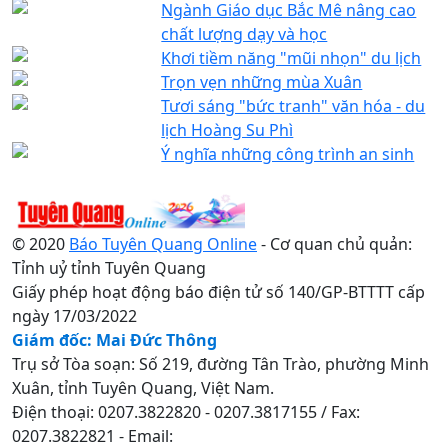
Ngành Giáo dục Bắc Mê nâng cao
chất lượng dạy và học
Khơi tiềm năng "mũi nhọn" du lịch
Trọn vẹn những mùa Xuân
Tươi sáng "bức tranh" văn hóa - du
lịch Hoàng Su Phì
Ý nghĩa những công trình an sinh
© 2020
Báo Tuyên Quang Online
- Cơ quan chủ quản:
Tỉnh uỷ tỉnh Tuyên Quang
Giấy phép hoạt động báo điện tử số 140/GP-BTTTT cấp
ngày 17/03/2022
Giám đốc: Mai Đức Thông
Trụ sở Tòa soạn: Số 219, đường Tân Trào, phường Minh
Xuân, tỉnh Tuyên Quang, Việt Nam.
Điện thoại: 0207.3822820 - 0207.3817155 / Fax:
0207.3822821 - Email: