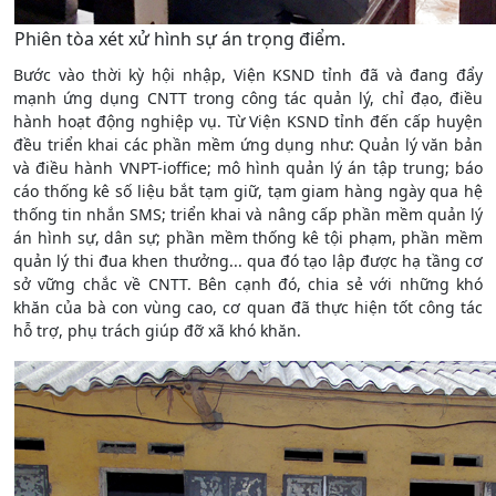
Phiên tòa xét xử hình sự án trọng điểm.
Bước vào thời kỳ hội nhập, Viện KSND tỉnh đã và đang đẩy
mạnh ứng dụng CNTT trong công tác quản lý, chỉ đạo, điều
hành hoạt động nghiệp vụ. Từ Viện KSND tỉnh đến cấp huyện
đều triển khai các phần mềm ứng dụng như: Quản lý văn bản
và điều hành VNPT-ioffice; mô hình quản lý án tập trung; báo
cáo thống kê số liệu bắt tạm giữ, tạm giam hàng ngày qua hệ
thống tin nhắn SMS; triển khai và nâng cấp phần mềm quản lý
án hình sự, dân sự; phần mềm thống kê tội phạm, phần mềm
quản lý thi đua khen thưởng... qua đó tạo lập được hạ tầng cơ
sở vững chắc về CNTT. Bên cạnh đó, chia sẻ với những khó
khăn của bà con vùng cao, cơ quan đã thực hiện tốt công tác
hỗ trợ, phụ trách giúp đỡ xã khó khăn.