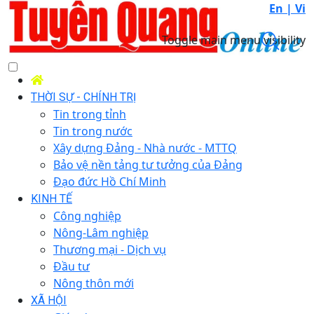
En |
Vi
Toggle main menu visibility
THỜI SỰ - CHÍNH TRỊ
Tin trong tỉnh
Tin trong nước
Xây dựng Đảng - Nhà nước - MTTQ
Bảo vệ nền tảng tư tưởng của Đảng
Đạo đức Hồ Chí Minh
KINH TẾ
Công nghiệp
Nông-Lâm nghiệp
Thương mại - Dịch vụ
Đầu tư
Nông thôn mới
XÃ HỘI