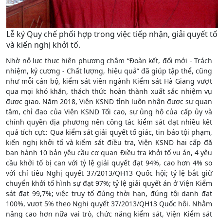
Lễ ký Quy chế phối hợp trong việc tiếp nhận, giải quyết tố
và kiến nghị khởi tố.
Nhờ nỗ lực thực hiện phương châm “Đoàn kết, đổi mới - Trách
nhiệm, kỷ cương - Chất lượng, hiệu quả” đã giúp tập thể, cũng
như mỗi cán bộ, kiểm sát viên ngành Kiểm sát Hà Giang vượt
qua mọi khó khăn, thách thức hoàn thành xuất sắc nhiệm vụ
được giao. Năm 2018, Viện KSND tỉnh luôn nhận được sự quan
tâm, chỉ đạo của Viện KSND Tối cao, sự ủng hộ của cấp ủy và
chính quyền địa phương nên công tác kiểm sát đạt nhiều kết
quả tích cực: Qua kiểm sát giải quyết tố giác, tin báo tội phạm,
kiến nghị khởi tố và kiểm sát điều tra, Viện KSND hai cấp đã
ban hành 10 bản yêu cầu cơ quan Điều tra khởi tố vụ án, 4 yêu
cầu khởi tố bị can với tỷ lệ giải quyết đạt 94%, cao hơn 4% so
với chỉ tiêu Nghị quyết 37/2013/QH13 Quốc hội; tỷ lệ bắt giữ
chuyển khởi tố hình sự đạt 97%; tỷ lệ giải quyết án ở Viện Kiểm
sát đạt 99,7%; việc truy tố đúng thời hạn, đúng tội danh đạt
100%, vượt 5% theo Nghị quyết 37/2013/QH13 Quốc hội. Nhằm
nâng cao hơn nữa vai trò, chức năng kiểm sát, Viện Kiểm sát