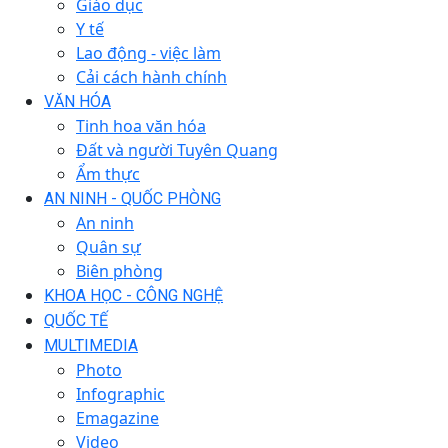
Giáo dục
Y tế
Lao động - việc làm
Cải cách hành chính
VĂN HÓA
Tinh hoa văn hóa
Đất và người Tuyên Quang
Ẩm thực
AN NINH - QUỐC PHÒNG
An ninh
Quân sự
Biên phòng
KHOA HỌC - CÔNG NGHỆ
QUỐC TẾ
MULTIMEDIA
Photo
Infographic
Emagazine
Video