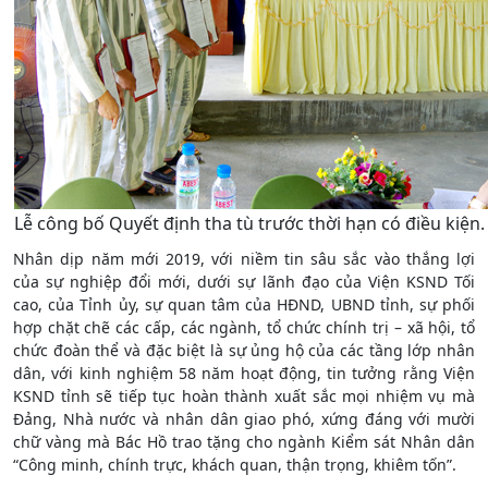
Lễ công bố Quyết định tha tù trước thời hạn có điều kiện.
Nhân dịp năm mới 2019, với niềm tin sâu sắc vào thắng lợi
của sự nghiệp đổi mới, dưới sự lãnh đạo của Viện KSND Tối
cao, của Tỉnh ủy, sự quan tâm của HĐND, UBND tỉnh, sự phối
hợp chặt chẽ các cấp, các ngành, tổ chức chính trị – xã hội, tổ
chức đoàn thể và đặc biệt là sự ủng hộ của các tầng lớp nhân
dân, với kinh nghiệm 58 năm hoạt động, tin tưởng rằng Viện
KSND tỉnh sẽ tiếp tục hoàn thành xuất sắc mọi nhiệm vụ mà
Đảng, Nhà nước và nhân dân giao phó, xứng đáng với mười
chữ vàng mà Bác Hồ trao tặng cho ngành Kiểm sát Nhân dân
“Công minh, chính trực, khách quan, thận trọng, khiêm tốn”.