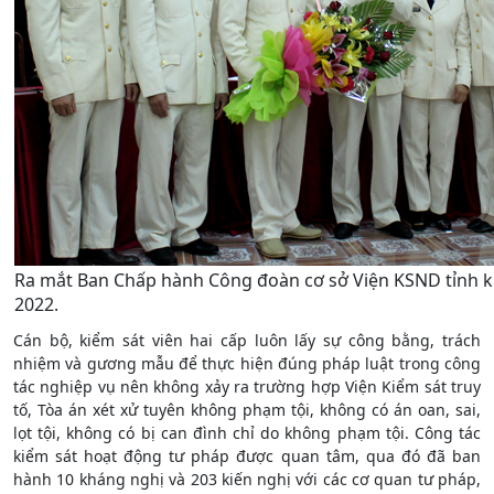
Ra mắt Ban Chấp hành Công đoàn cơ sở Viện KSND tỉnh kh
2022.
Cán bộ, kiểm sát viên hai cấp luôn lấy sự công bằng, trách
nhiệm và gương mẫu để thực hiện đúng pháp luật trong công
tác nghiệp vụ nên không xảy ra trường hợp Viện Kiểm sát truy
tố, Tòa án xét xử tuyên không phạm tội, không có án oan, sai,
lọt tội, không có bị can đình chỉ do không phạm tội. Công tác
kiểm sát hoạt động tư pháp được quan tâm, qua đó đã ban
hành 10 kháng nghị và 203 kiến nghị với các cơ quan tư pháp,