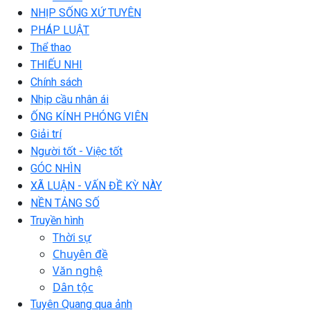
NHỊP SỐNG XỨ TUYÊN
PHÁP LUẬT
Thể thao
THIẾU NHI
Chính sách
Nhịp cầu nhân ái
ỐNG KÍNH PHÓNG VIÊN
Giải trí
Người tốt - Việc tốt
GÓC NHÌN
XÃ LUẬN - VẤN ĐỀ KỲ NÀY
NỀN TẢNG SỐ
Truyền hình
Thời sự
Chuyên đề
Văn nghệ
Dân tộc
Tuyên Quang qua ảnh