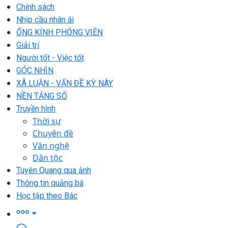
Chính sách
Nhịp cầu nhân ái
ỐNG KÍNH PHÓNG VIÊN
Giải trí
Người tốt - Việc tốt
GÓC NHÌN
XÃ LUẬN - VẤN ĐỀ KỲ NÀY
NỀN TẢNG SỐ
Truyền hình
Thời sự
Chuyên đề
Văn nghệ
Dân tộc
Tuyên Quang qua ảnh
Thông tin quảng bá
Học tập theo Bác