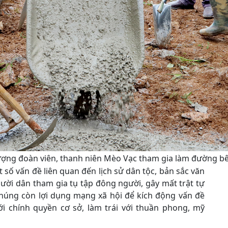
ượng đoàn viên, thanh niên Mèo Vạc tham gia làm đường b
 số vấn đề liên quan đến lịch sử dân tộc, bản sắc văn
ười dân tham gia tụ tập đông người, gây mất trật tự
chúng còn lợi dụng mạng xã hội để kích động vấn đề
i chính quyền cơ sở, làm trái với thuần phong, mỹ