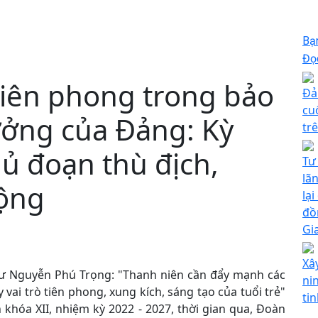
Bạ
Đọc
tiên phong trong bảo
Đả
cuố
ưởng của Đảng: Kỳ
tr
ủ đoạn thù địch,
Tư
lã
động
lạ
đồ
Gi
Xâ
thư Nguyễn Phú Trọng: "Thanh niên cần đẩy mạnh các
ni
ai trò tiên phong, xung kích, sáng tạo của tuổi trẻ"
ti
 khóa XII, nhiệm kỳ 2022 - 2027, thời gian qua, Đoàn