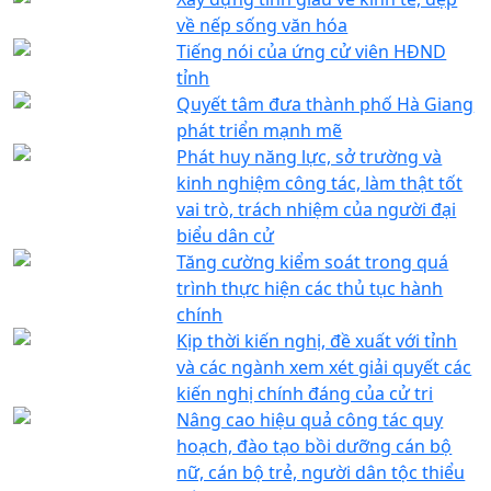
về nếp sống văn hóa
Tiếng nói của ứng cử viên HĐND
tỉnh
Quyết tâm đưa thành phố Hà Giang
phát triển mạnh mẽ
Phát huy năng lực, sở trường và
kinh nghiệm công tác, làm thật tốt
vai trò, trách nhiệm của người đại
biểu dân cử
Tăng cường kiểm soát trong quá
trình thực hiện các thủ tục hành
chính
Kịp thời kiến nghị, đề xuất với tỉnh
và các ngành xem xét giải quyết các
kiến nghị chính đáng của cử tri
Nâng cao hiệu quả công tác quy
hoạch, đào tạo bồi dưỡng cán bộ
nữ, cán bộ trẻ, người dân tộc thiểu