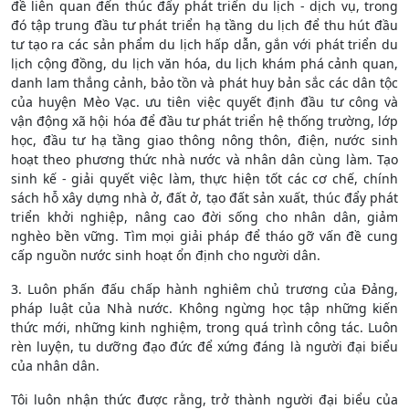
đề liên quan đến thúc đẩy phát triển du lịch - dịch vụ, trong
đó tập trung đầu tư phát triển hạ tầng du lịch để thu hút đầu
tư tạo ra các sản phẩm du lịch hấp dẫn, gắn với phát triển du
lịch cộng đồng, du lịch văn hóa, du lịch khám phá cảnh quan,
danh lam thắng cảnh, bảo tồn và phát huy bản sắc các dân tộc
của huyện Mèo Vạc. ưu tiên việc quyết định đầu tư công và
vận động xã hội hóa để đầu tư phát triển hệ thống trường, lớp
học, đầu tư hạ tầng giao thông nông thôn, điện, nước sinh
hoạt theo phương thức nhà nước và nhân dân cùng làm. Tạo
sinh kế - giải quyết việc làm, thực hiện tốt các cơ chế, chính
sách hỗ xây dựng nhà ở, đất ở, tạo đất sản xuất, thúc đẩy phát
triển khởi nghiệp, nâng cao đời sống cho nhân dân, giảm
nghèo bền vững. Tìm mọi giải pháp để tháo gỡ vấn đề cung
cấp nguồn nước sinh hoạt ổn định cho người dân.
3. Luôn phấn đấu chấp hành nghiêm chủ trương của Đảng,
pháp luật của Nhà nước. Không ngừng học tập những kiến
thức mới, những kinh nghiệm, trong quá trình công tác. Luôn
rèn luyện, tu dưỡng đạo đức để xứng đáng là người đại biểu
của nhân dân.
Tôi luôn nhận thức được rằng, trở thành người đại biểu của