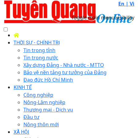
En |
Vi
Toggle main menu visibility
THỜI SỰ - CHÍNH TRỊ
Tin trong tỉnh
Tin trong nước
Xây dựng Đảng - Nhà nước - MTTQ
Bảo vệ nền tảng tư tưởng của Đảng
Đạo đức Hồ Chí Minh
KINH TẾ
Công nghiệp
Nông-Lâm nghiệp
Thương mại - Dịch vụ
Đầu tư
Nông thôn mới
XÃ HỘI