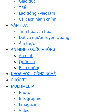
Giáo dục
Y tế
Lao động - việc làm
Cải cách hành chính
VĂN HÓA
Tinh hoa văn hóa
Đất và người Tuyên Quang
Ẩm thực
AN NINH - QUỐC PHÒNG
An ninh
Quân sự
Biên phòng
KHOA HỌC - CÔNG NGHỆ
QUỐC TẾ
MULTIMEDIA
Photo
Infographic
Emagazine
Video