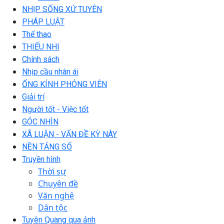
NHỊP SỐNG XỨ TUYÊN
PHÁP LUẬT
Thể thao
THIẾU NHI
Chính sách
Nhịp cầu nhân ái
ỐNG KÍNH PHÓNG VIÊN
Giải trí
Người tốt - Việc tốt
GÓC NHÌN
XÃ LUẬN - VẤN ĐỀ KỲ NÀY
NỀN TẢNG SỐ
Truyền hình
Thời sự
Chuyên đề
Văn nghệ
Dân tộc
Tuyên Quang qua ảnh