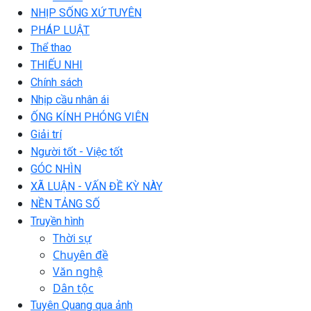
NHỊP SỐNG XỨ TUYÊN
PHÁP LUẬT
Thể thao
THIẾU NHI
Chính sách
Nhịp cầu nhân ái
ỐNG KÍNH PHÓNG VIÊN
Giải trí
Người tốt - Việc tốt
GÓC NHÌN
XÃ LUẬN - VẤN ĐỀ KỲ NÀY
NỀN TẢNG SỐ
Truyền hình
Thời sự
Chuyên đề
Văn nghệ
Dân tộc
Tuyên Quang qua ảnh