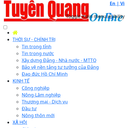
En |
Vi
Toggle main menu visibility
THỜI SỰ - CHÍNH TRỊ
Tin trong tỉnh
Tin trong nước
Xây dựng Đảng - Nhà nước - MTTQ
Bảo vệ nền tảng tư tưởng của Đảng
Đạo đức Hồ Chí Minh
KINH TẾ
Công nghiệp
Nông-Lâm nghiệp
Thương mại - Dịch vụ
Đầu tư
Nông thôn mới
XÃ HỘI