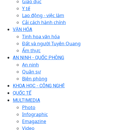
Giáo dục
Y tế
Lao động - việc làm
Cải cách hành chính
VĂN HÓA
Tinh hoa văn hóa
Đất và người Tuyên Quang
Ẩm thực
AN NINH - QUỐC PHÒNG
An ninh
Quân sự
Biên phòng
KHOA HỌC - CÔNG NGHỆ
QUỐC TẾ
MULTIMEDIA
Photo
Infographic
Emagazine
Video