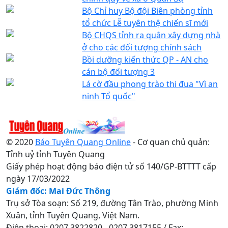
Bộ Chỉ huy Bộ đội Biên phòng tỉnh
tổ chức Lễ tuyên thệ chiến sĩ mới
Bộ CHQS tỉnh ra quân xây dựng nhà
ở cho các đối tượng chính sách
Bồi dưỡng kiến thức QP - AN cho
cán bộ đối tượng 3
Lá cờ đầu phong trào thi đua "Vì an
ninh Tổ quốc"
© 2020
Báo Tuyên Quang Online
- Cơ quan chủ quản:
Tỉnh uỷ tỉnh Tuyên Quang
Giấy phép hoạt động báo điện tử số 140/GP-BTTTT cấp
ngày 17/03/2022
Giám đốc: Mai Đức Thông
Trụ sở Tòa soạn: Số 219, đường Tân Trào, phường Minh
Xuân, tỉnh Tuyên Quang, Việt Nam.
Điện thoại: 0207.3822820 - 0207.3817155 / Fax: