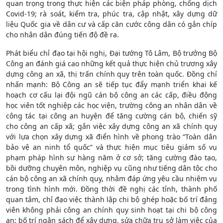
quan trọng trong thực hiện các biện pháp phòng, chống dịch
Covid-19; rà soát, kiểm tra, phúc tra, cập nhật, xây dựng dữ
liệu Quốc gia về dân cư và cấp căn cước công dân có gắn chíp
cho nhân dân đúng tiến độ đề ra.
Phát biểu chỉ đạo tại hội nghị, Đại tướng Tô Lâm, Bộ trưởng Bộ
Công an đánh giá cao những kết quả thực hiện chủ trương xây
dựng công an xã, thị trấn chính quy trên toàn quốc. Đồng chí
nhấn mạnh: Bộ Công an sẽ tiếp tục đẩy mạnh triển khai kế
hoạch cơ cấu lại đội ngũ cán bộ công an các cấp, điều động
học viên tốt nghiệp các học viện, trường công an nhân dân về
công tác tại công an huyện để tăng cường cán bộ, chiến sỹ
cho công an cấp xã; gắn việc xây dựng công an xã chính quy
với lựa chọn xây dựng xã điển hình về phong trào “Toàn dân
bảo vệ an ninh tổ quốc” và thực hiện mục tiêu giảm số vụ
phạm pháp hình sự hàng năm ở cơ sở; tăng cường đào tạo,
bồi dưỡng chuyên môn, nghiệp vụ cũng như tiếng dân tộc cho
cán bộ công an xã chính quy, nhằm đáp ứng yêu cầu nhiệm vụ
trong tình hình mới. Đồng thời đề nghị các tỉnh, thành phố
quan tâm, chỉ đạo việc thành lập chi bộ ghép hoặc bố trí đảng
viên không phải công an chính quy sinh hoạt tại chi bộ công
an; bố trí ngân sách để xây dựng, sửa chữa trụ sở làm việc của