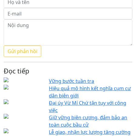
Đọc tiếp
Vững bước tuần tra
Hiệu quả mô hình kết nghĩa cụm cư
dân biên giới
Đại úy Vừ Mí Chứ tận tụy với công
việc
Giữ vững biên cương, đảm bảo an
toàn cuộc bầu cử
Lễ giao, nhận lực lượng tăng cường