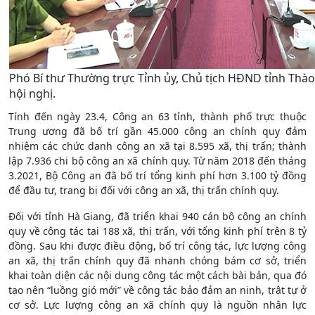
Phó Bí thư Thường trực Tỉnh ủy, Chủ tịch HĐND tỉnh Thào
hội nghị.
Tính đến ngày 23.4, Công an 63 tỉnh, thành phố trực thuộc
Trung ương đã bố trí gần 45.000 công an chính quy đảm
nhiệm các chức danh công an xã tại 8.595 xã, thị trấn; thành
lập 7.936 chi bộ công an xã chính quy. Từ năm 2018 đến tháng
3.2021, Bộ Công an đã bố trí tổng kinh phí hơn 3.100 tỷ đồng
để đầu tư, trang bị đối với công an xã, thị trấn chính quy.
Đối với tỉnh Hà Giang, đã triển khai 940 cán bộ công an chính
quy về công tác tại 188 xã, thị trấn, với tổng kinh phí trên 8 tỷ
đồng. Sau khi được điều động, bố trí công tác, lực lượng công
an xã, thị trấn chính quy đã nhanh chóng bám cơ sở, triển
khai toàn diện các nội dung công tác một cách bài bản, qua đó
tạo nên “luồng gió mới” về công tác bảo đảm an ninh, trật tự ở
cơ sở. Lực lượng công an xã chính quy là nguồn nhân lực