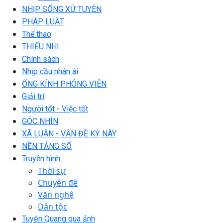
NHỊP SỐNG XỨ TUYÊN
PHÁP LUẬT
Thể thao
THIẾU NHI
Chính sách
Nhịp cầu nhân ái
ỐNG KÍNH PHÓNG VIÊN
Giải trí
Người tốt - Việc tốt
GÓC NHÌN
XÃ LUẬN - VẤN ĐỀ KỲ NÀY
NỀN TẢNG SỐ
Truyền hình
Thời sự
Chuyên đề
Văn nghệ
Dân tộc
Tuyên Quang qua ảnh