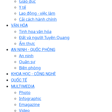
Giáo dục
Y tế
Lao động - việc làm
Cải cách hành chính
VĂN HÓA
Tinh hoa văn hóa
Đất và người Tuyên Quang
Ẩm thực
AN NINH - QUỐC PHÒNG
An ninh
Quân sự
Biên phòng
KHOA HỌC - CÔNG NGHỆ
QUỐC TẾ
MULTIMEDIA
Photo
Infographic
Emagazine
Video