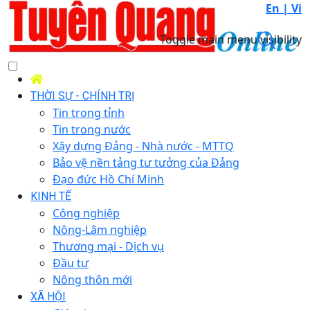
En |
Vi
Toggle main menu visibility
THỜI SỰ - CHÍNH TRỊ
Tin trong tỉnh
Tin trong nước
Xây dựng Đảng - Nhà nước - MTTQ
Bảo vệ nền tảng tư tưởng của Đảng
Đạo đức Hồ Chí Minh
KINH TẾ
Công nghiệp
Nông-Lâm nghiệp
Thương mại - Dịch vụ
Đầu tư
Nông thôn mới
XÃ HỘI