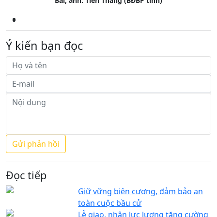
Bài, ảnh: Tiến Thắng
(BĐBP tỉnh)
Ý kiến bạn đọc
Đọc tiếp
Giữ vững biên cương, đảm bảo an
toàn cuộc bầu cử
Lễ giao, nhận lực lượng tăng cường