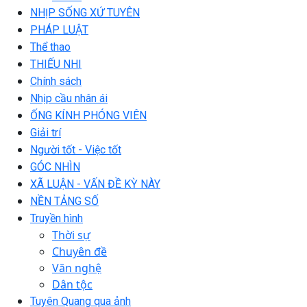
NHỊP SỐNG XỨ TUYÊN
PHÁP LUẬT
Thể thao
THIẾU NHI
Chính sách
Nhịp cầu nhân ái
ỐNG KÍNH PHÓNG VIÊN
Giải trí
Người tốt - Việc tốt
GÓC NHÌN
XÃ LUẬN - VẤN ĐỀ KỲ NÀY
NỀN TẢNG SỐ
Truyền hình
Thời sự
Chuyên đề
Văn nghệ
Dân tộc
Tuyên Quang qua ảnh