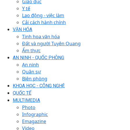
Giáo dục
Y tế
Lao động - việc làm
Cải cách hành chính
VĂN HÓA
Tinh hoa văn hóa
Đất và người Tuyên Quang
Ẩm thực
AN NINH - QUỐC PHÒNG
An ninh
Quân sự
Biên phòng
KHOA HỌC - CÔNG NGHỆ
QUỐC TẾ
MULTIMEDIA
Photo
Infographic
Emagazine
Video