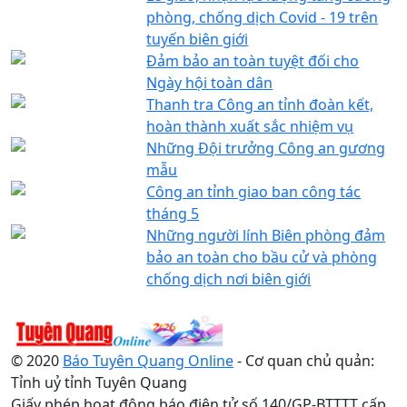
phòng, chống dịch Covid - 19 trên
tuyến biên giới
Đảm bảo an toàn tuyệt đối cho
Ngày hội toàn dân
Thanh tra Công an tỉnh đoàn kết,
hoàn thành xuất sắc nhiệm vụ
Những Đội trưởng Công an gương
mẫu
Công an tỉnh giao ban công tác
tháng 5
Những người lính Biên phòng đảm
bảo an toàn cho bầu cử và phòng
chống dịch nơi biên giới
© 2020
Báo Tuyên Quang Online
- Cơ quan chủ quản:
Tỉnh uỷ tỉnh Tuyên Quang
Giấy phép hoạt động báo điện tử số 140/GP-BTTTT cấp