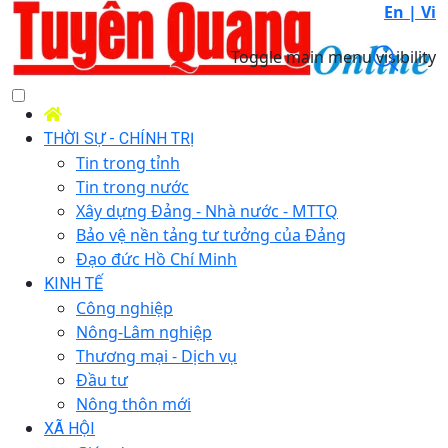
En |
Vi
Toggle main menu visibility
THỜI SỰ - CHÍNH TRỊ
Tin trong tỉnh
Tin trong nước
Xây dựng Đảng - Nhà nước - MTTQ
Bảo vệ nền tảng tư tưởng của Đảng
Đạo đức Hồ Chí Minh
KINH TẾ
Công nghiệp
Nông-Lâm nghiệp
Thương mại - Dịch vụ
Đầu tư
Nông thôn mới
XÃ HỘI