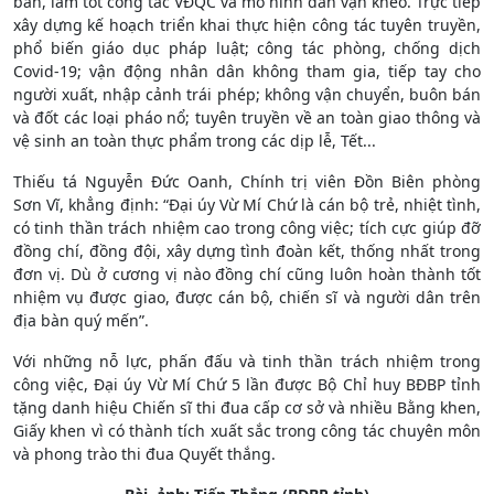
bàn, làm tốt công tác VĐQC và mô hình dân vận khéo. Trực tiếp
xây dựng kế hoạch triển khai thực hiện công tác tuyên truyền,
phổ biến giáo dục pháp luật; công tác phòng, chống dịch
Covid-19; vận động nhân dân không tham gia, tiếp tay cho
người xuất, nhập cảnh trái phép; không vận chuyển, buôn bán
và đốt các loại pháo nổ; tuyên truyền về an toàn giao thông và
vệ sinh an toàn thực phẩm trong các dịp lễ, Tết...
Thiếu tá Nguyễn Đức Oanh, Chính trị viên Đồn Biên phòng
Sơn Vĩ, khẳng định: “Đại úy Vừ Mí Chứ là cán bộ trẻ, nhiệt tình,
có tinh thần trách nhiệm cao trong công việc; tích cực giúp đỡ
đồng chí, đồng đội, xây dựng tình đoàn kết, thống nhất trong
đơn vị. Dù ở cương vị nào đồng chí cũng luôn hoàn thành tốt
nhiệm vụ được giao, được cán bộ, chiến sĩ và người dân trên
địa bàn quý mến”.
Với những nỗ lực, phấn đấu và tinh thần trách nhiệm trong
công việc, Đại úy Vừ Mí Chứ 5 lần được Bộ Chỉ huy BĐBP tỉnh
tặng danh hiệu Chiến sĩ thi đua cấp cơ sở và nhiều Bằng khen,
Giấy khen vì có thành tích xuất sắc trong công tác chuyên môn
và phong trào thi đua Quyết thắng.