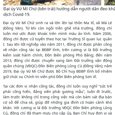
Đại úy Vừ Mí Chứ (bên trái) hướng dẫn người dân đeo kh
dịch Covid-19.
Đại úy Vừ Mí Chứ sinh ra và lớn lên tại thôn Ma Xĩ, xã Má Lé
(Đồng Văn). Từ khi còn ngồi trên ghế nhà trường, đồng chí
luôn mơ ước được khoác trên mình màu áo lính. Năm 2006,
đồng chí được cử tuyển theo học tại Trường Sĩ quan lục quân
I. Sau khi tốt nghiệp vào năm 2011, đồng chí được phân công
về nhận công tác tại BĐBP tỉnh, trên cương vị là Đội trưởng
kiểm soát hành chính, Đồn Biên phòng Phó Bảng; đến năm
2013, đồng chí được chuyển sang làm Đội trưởng vận động
quần chúng (VĐQC) Đồn Biên phòng Lũng Cú (Đồng Văn); năm
2019, Đại úy Vừ Mí Chứ được Bộ Chỉ huy BĐBP tỉnh bổ nhiệm
giữ chức vụ Chính trị viên phó Đồn Biên phòng Sơn Vĩ.
Tại các đơn vị nhận công tác, đồng chí luôn suy nghĩ “sức trẻ
phải cống hiến, đảng viên phải gương mẫu”, luôn đi trước,
làm trước không chỉ trong công việc mà còn bám sát địa bàn
cơ sở để chia sẻ, giúp đỡ những gia đình có hoàn cảnh khó
khăn. Với cương vị là Đội trưởng VĐQC Đồn Biên phòng Lũng
Cú, đồng chí đã tham mưu cho cấp ủy, Ban Chỉ huy đơn vị và