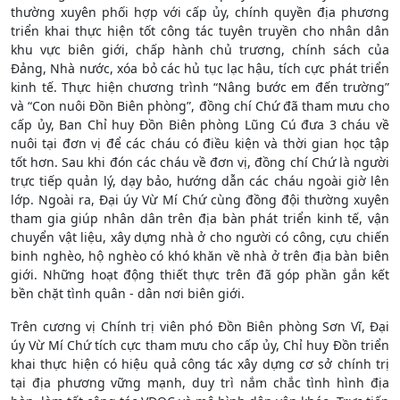
thường xuyên phối hợp với cấp ủy, chính quyền địa phương
triển khai thực hiện tốt công tác tuyên truyền cho nhân dân
khu vực biên giới, chấp hành chủ trương, chính sách của
Đảng, Nhà nước, xóa bỏ các hủ tục lạc hậu, tích cực phát triển
kinh tế. Thực hiện chương trình “Nâng bước em đến trường”
và “Con nuôi Đồn Biên phòng”, đồng chí Chứ đã tham mưu cho
cấp ủy, Ban Chỉ huy Đồn Biên phòng Lũng Cú đưa 3 cháu về
nuôi tại đơn vị để các cháu có điều kiện và thời gian học tập
tốt hơn. Sau khi đón các cháu về đơn vị, đồng chí Chứ là người
trực tiếp quản lý, dạy bảo, hướng dẫn các cháu ngoài giờ lên
lớp. Ngoài ra, Đại úy Vừ Mí Chứ cùng đồng đội thường xuyên
tham gia giúp nhân dân trên địa bàn phát triển kinh tế, vận
chuyển vật liệu, xây dựng nhà ở cho người có công, cựu chiến
binh nghèo, hộ nghèo có khó khăn về nhà ở trên địa bàn biên
giới. Những hoạt động thiết thực trên đã góp phần gắn kết
bền chặt tình quân - dân nơi biên giới.
Trên cương vị Chính trị viên phó Đồn Biên phòng Sơn Vĩ, Đại
úy Vừ Mí Chứ tích cực tham mưu cho cấp ủy, Chỉ huy Đồn triển
khai thực hiện có hiệu quả công tác xây dựng cơ sở chính trị
tại địa phương vững mạnh, duy trì nắm chắc tình hình địa