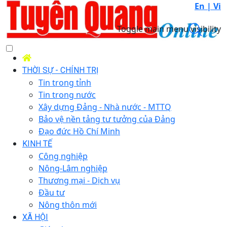
En |
Vi
Toggle main menu visibility
THỜI SỰ - CHÍNH TRỊ
Tin trong tỉnh
Tin trong nước
Xây dựng Đảng - Nhà nước - MTTQ
Bảo vệ nền tảng tư tưởng của Đảng
Đạo đức Hồ Chí Minh
KINH TẾ
Công nghiệp
Nông-Lâm nghiệp
Thương mại - Dịch vụ
Đầu tư
Nông thôn mới
XÃ HỘI