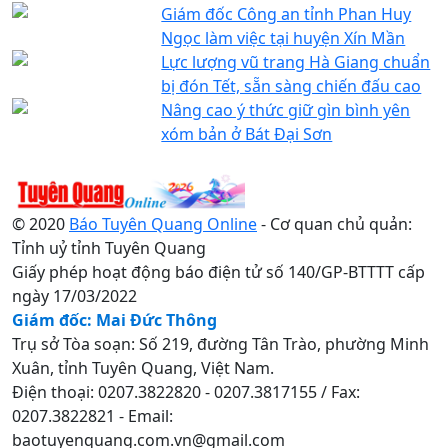
Giám đốc Công an tỉnh Phan Huy
Ngọc làm việc tại huyện Xín Mần
Lực lượng vũ trang Hà Giang chuẩn
bị đón Tết, sẵn sàng chiến đấu cao
Nâng cao ý thức giữ gìn bình yên
xóm bản ở Bát Đại Sơn
© 2020
Báo Tuyên Quang Online
- Cơ quan chủ quản:
Tỉnh uỷ tỉnh Tuyên Quang
Giấy phép hoạt động báo điện tử số 140/GP-BTTTT cấp
ngày 17/03/2022
Giám đốc: Mai Đức Thông
Trụ sở Tòa soạn: Số 219, đường Tân Trào, phường Minh
Xuân, tỉnh Tuyên Quang, Việt Nam.
Điện thoại: 0207.3822820 - 0207.3817155 / Fax:
0207.3822821 - Email:
baotuyenquang.com.vn@gmail.com