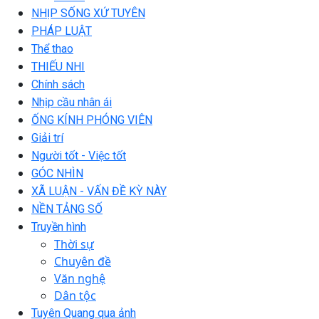
NHỊP SỐNG XỨ TUYÊN
PHÁP LUẬT
Thể thao
THIẾU NHI
Chính sách
Nhịp cầu nhân ái
ỐNG KÍNH PHÓNG VIÊN
Giải trí
Người tốt - Việc tốt
GÓC NHÌN
XÃ LUẬN - VẤN ĐỀ KỲ NÀY
NỀN TẢNG SỐ
Truyền hình
Thời sự
Chuyên đề
Văn nghệ
Dân tộc
Tuyên Quang qua ảnh