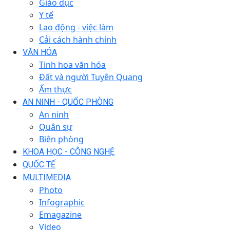
Giáo dục
Y tế
Lao động - việc làm
Cải cách hành chính
VĂN HÓA
Tinh hoa văn hóa
Đất và người Tuyên Quang
Ẩm thực
AN NINH - QUỐC PHÒNG
An ninh
Quân sự
Biên phòng
KHOA HỌC - CÔNG NGHỆ
QUỐC TẾ
MULTIMEDIA
Photo
Infographic
Emagazine
Video