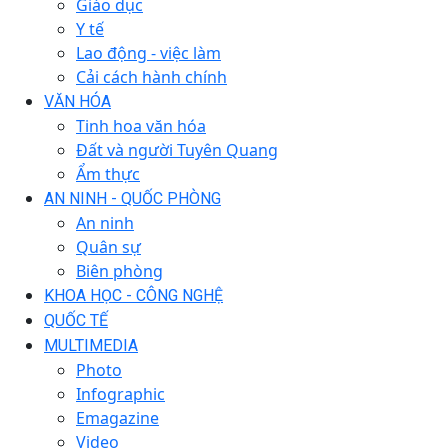
Giáo dục
Y tế
Lao động - việc làm
Cải cách hành chính
VĂN HÓA
Tinh hoa văn hóa
Đất và người Tuyên Quang
Ẩm thực
AN NINH - QUỐC PHÒNG
An ninh
Quân sự
Biên phòng
KHOA HỌC - CÔNG NGHỆ
QUỐC TẾ
MULTIMEDIA
Photo
Infographic
Emagazine
Video