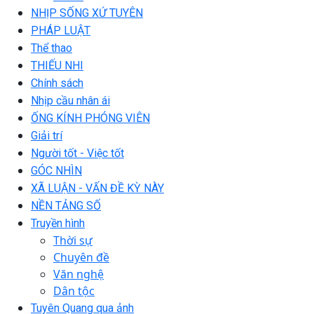
NHỊP SỐNG XỨ TUYÊN
PHÁP LUẬT
Thể thao
THIẾU NHI
Chính sách
Nhịp cầu nhân ái
ỐNG KÍNH PHÓNG VIÊN
Giải trí
Người tốt - Việc tốt
GÓC NHÌN
XÃ LUẬN - VẤN ĐỀ KỲ NÀY
NỀN TẢNG SỐ
Truyền hình
Thời sự
Chuyên đề
Văn nghệ
Dân tộc
Tuyên Quang qua ảnh