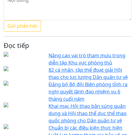
Đọc tiếp
Nâng cao vai trò tham mưu trong
diễn tập Khu vực phòng thủ
82 cá nhân, tập thể đoạt giải Hội
thao cho lực lượng Dân quân tự vệ
Đảng bộ Bộ đội Biên phòng tỉnh ra
nghị quyết lãnh đạo nhiệm vụ 6
tháng cuối năm
Khai mạc Hội thao bắn súng quân
dụng và Hội thao thể dục thể thao
quốc phòng cho Dân quân tự vệ
Chuẩn bị các điều kiện thực hiện
Luật Lực lượng tham gia bảo vệ an