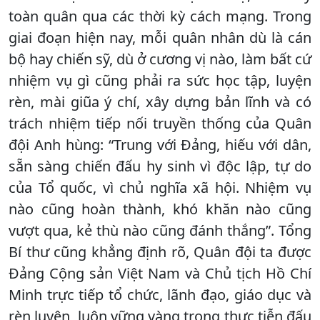
toàn quân qua các thời kỳ cách mạng. Trong
giai đoạn hiện nay, mỗi quân nhân dù là cán
bộ hay chiến sỹ, dù ở cương vị nào, làm bất cứ
nhiệm vụ gì cũng phải ra sức học tập, luyện
rèn, mài giũa ý chí, xây dựng bản lĩnh và có
trách nhiệm tiếp nối truyền thống của Quân
đội Anh hùng: “Trung với Đảng, hiếu với dân,
sẵn sàng chiến đấu hy sinh vì độc lập, tự do
của Tổ quốc, vì chủ nghĩa xã hội. Nhiệm vụ
nào cũng hoàn thành, khó khăn nào cũng
vượt qua, kẻ thù nào cũng đánh thắng”. Tổng
Bí thư cũng khẳng định rõ, Quân đội ta được
Đảng Cộng sản Việt Nam và Chủ tịch Hồ Chí
Minh trực tiếp tổ chức, lãnh đạo, giáo dục và
rèn luyện, luôn vững vàng trong thực tiễn đấu