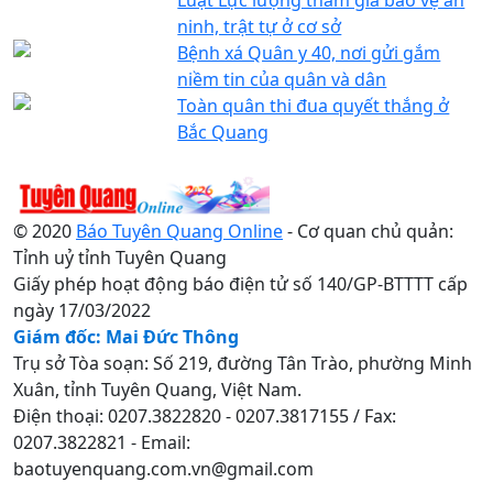
ninh, trật tự ở cơ sở
Bệnh xá Quân y 40, nơi gửi gắm
niềm tin của quân và dân
Toàn quân thi đua quyết thắng ở
Bắc Quang
© 2020
Báo Tuyên Quang Online
- Cơ quan chủ quản:
Tỉnh uỷ tỉnh Tuyên Quang
Giấy phép hoạt động báo điện tử số 140/GP-BTTTT cấp
ngày 17/03/2022
Giám đốc: Mai Đức Thông
Trụ sở Tòa soạn: Số 219, đường Tân Trào, phường Minh
Xuân, tỉnh Tuyên Quang, Việt Nam.
Điện thoại: 0207.3822820 - 0207.3817155 / Fax:
0207.3822821 - Email:
baotuyenquang.com.vn@gmail.com