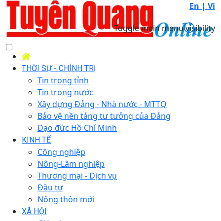
En |
Vi
Toggle main menu visibility
THỜI SỰ - CHÍNH TRỊ
Tin trong tỉnh
Tin trong nước
Xây dựng Đảng - Nhà nước - MTTQ
Bảo vệ nền tảng tư tưởng của Đảng
Đạo đức Hồ Chí Minh
KINH TẾ
Công nghiệp
Nông-Lâm nghiệp
Thương mại - Dịch vụ
Đầu tư
Nông thôn mới
XÃ HỘI