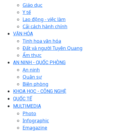
Giáo dục
Y tế
Lao động - việc làm
Cải cách hành chính
VĂN HÓA
Tinh hoa văn hóa
Đất và người Tuyên Quang
Ẩm thực
AN NINH - QUỐC PHÒNG
An ninh
Quân sự
Biên phòng
KHOA HỌC - CÔNG NGHỆ
QUỐC TẾ
MULTIMEDIA
Photo
Infographic
Emagazine