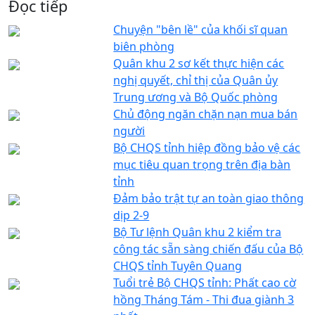
Đọc tiếp
Chuyện "bên lề" của khối sĩ quan
biên phòng
Quân khu 2 sơ kết thực hiện các
nghị quyết, chỉ thị của Quân ủy
Trung ương và Bộ Quốc phòng
Chủ động ngăn chặn nạn mua bán
người
Bộ CHQS tỉnh hiệp đồng bảo vệ các
mục tiêu quan trọng trên địa bàn
tỉnh
Đảm bảo trật tự an toàn giao thông
dịp 2-9
Bộ Tư lệnh Quân khu 2 kiểm tra
công tác sẵn sàng chiến đấu của Bộ
CHQS tỉnh Tuyên Quang
Tuổi trẻ Bộ CHQS tỉnh: Phất cao cờ
hồng Tháng Tám - Thi đua giành 3