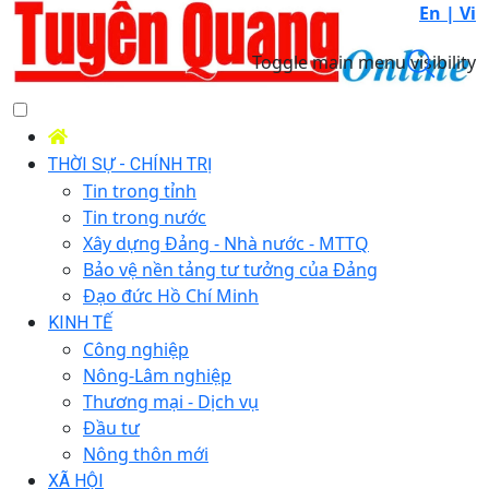
En |
Vi
Toggle main menu visibility
THỜI SỰ - CHÍNH TRỊ
Tin trong tỉnh
Tin trong nước
Xây dựng Đảng - Nhà nước - MTTQ
Bảo vệ nền tảng tư tưởng của Đảng
Đạo đức Hồ Chí Minh
KINH TẾ
Công nghiệp
Nông-Lâm nghiệp
Thương mại - Dịch vụ
Đầu tư
Nông thôn mới
XÃ HỘI