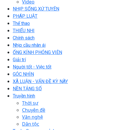
Video
NHỊP SỐNG XỨ TUYÊN
PHÁP LUẬT
Thể thao
THIẾU NHI
Chính sách
Nhịp cầu nhân ái
ỐNG KÍNH PHÓNG VIÊN
Giải trí
Người tốt - Việc tốt
GÓC NHÌN
XÃ LUẬN - VẤN ĐỀ KỲ NÀY
NỀN TẢNG SỐ
Truyền hình
Thời sự
Chuyên đề
Văn nghệ
Dân tộc