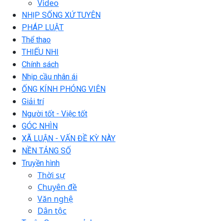
Video
NHỊP SỐNG XỨ TUYÊN
PHÁP LUẬT
Thể thao
THIẾU NHI
Chính sách
Nhịp cầu nhân ái
ỐNG KÍNH PHÓNG VIÊN
Giải trí
Người tốt - Việc tốt
GÓC NHÌN
XÃ LUẬN - VẤN ĐỀ KỲ NÀY
NỀN TẢNG SỐ
Truyền hình
Thời sự
Chuyên đề
Văn nghệ
Dân tộc