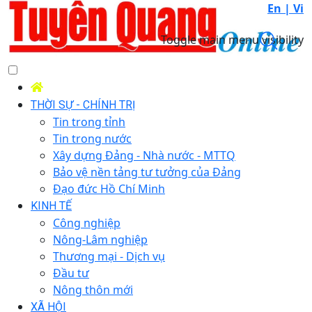
En |
Vi
Toggle main menu visibility
THỜI SỰ - CHÍNH TRỊ
Tin trong tỉnh
Tin trong nước
Xây dựng Đảng - Nhà nước - MTTQ
Bảo vệ nền tảng tư tưởng của Đảng
Đạo đức Hồ Chí Minh
KINH TẾ
Công nghiệp
Nông-Lâm nghiệp
Thương mại - Dịch vụ
Đầu tư
Nông thôn mới
XÃ HỘI