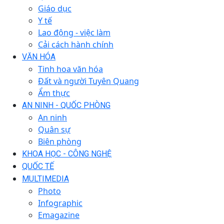
Giáo dục
Y tế
Lao động - việc làm
Cải cách hành chính
VĂN HÓA
Tinh hoa văn hóa
Đất và người Tuyên Quang
Ẩm thực
AN NINH - QUỐC PHÒNG
An ninh
Quân sự
Biên phòng
KHOA HỌC - CÔNG NGHỆ
QUỐC TẾ
MULTIMEDIA
Photo
Infographic
Emagazine