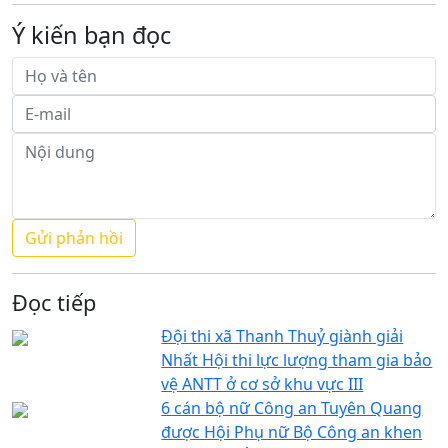
Ý kiến bạn đọc
Đọc tiếp
Đội thi xã Thanh Thuỷ giành giải
Nhất Hội thi lực lượng tham gia bảo
vệ ANTT ở cơ sở khu vực III
6 cán bộ nữ Công an Tuyên Quang
được Hội Phụ nữ Bộ Công an khen