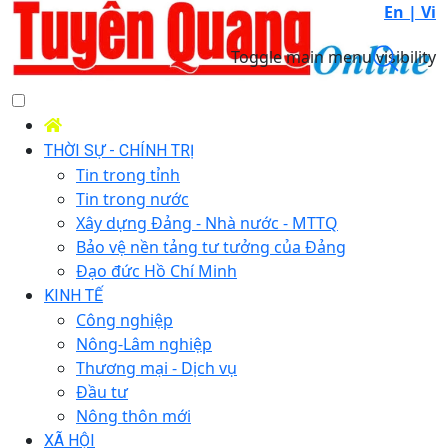
En |
Vi
Toggle main menu visibility
THỜI SỰ - CHÍNH TRỊ
Tin trong tỉnh
Tin trong nước
Xây dựng Đảng - Nhà nước - MTTQ
Bảo vệ nền tảng tư tưởng của Đảng
Đạo đức Hồ Chí Minh
KINH TẾ
Công nghiệp
Nông-Lâm nghiệp
Thương mại - Dịch vụ
Đầu tư
Nông thôn mới
XÃ HỘI