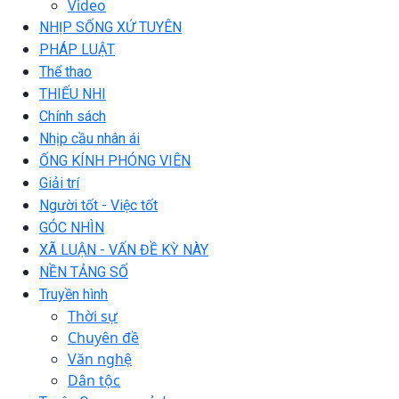
Video
NHỊP SỐNG XỨ TUYÊN
PHÁP LUẬT
Thể thao
THIẾU NHI
Chính sách
Nhịp cầu nhân ái
ỐNG KÍNH PHÓNG VIÊN
Giải trí
Người tốt - Việc tốt
GÓC NHÌN
XÃ LUẬN - VẤN ĐỀ KỲ NÀY
NỀN TẢNG SỐ
Truyền hình
Thời sự
Chuyên đề
Văn nghệ
Dân tộc