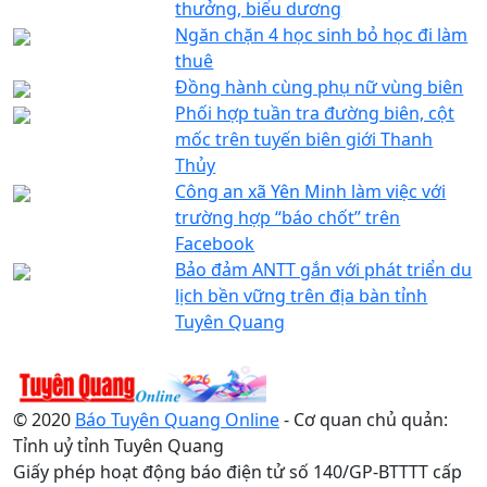
thưởng, biểu dương
Ngăn chặn 4 học sinh bỏ học đi làm
thuê
Đồng hành cùng phụ nữ vùng biên
Phối hợp tuần tra đường biên, cột
mốc trên tuyến biên giới Thanh
Thủy
Công an xã Yên Minh làm việc với
trường hợp “báo chốt” trên
Facebook
Bảo đảm ANTT gắn với phát triển du
lịch bền vững trên địa bàn tỉnh
Tuyên Quang
© 2020
Báo Tuyên Quang Online
- Cơ quan chủ quản:
Tỉnh uỷ tỉnh Tuyên Quang
Giấy phép hoạt động báo điện tử số 140/GP-BTTTT cấp