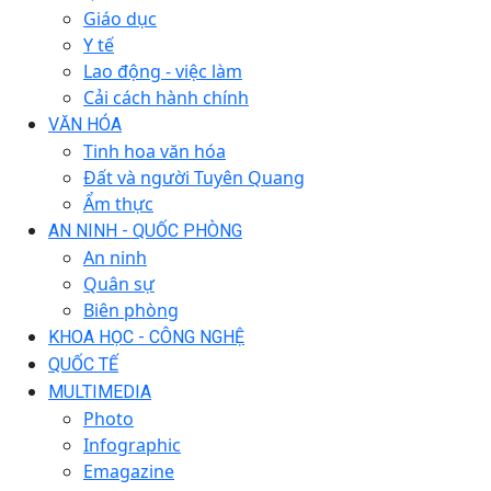
Giáo dục
Y tế
Lao động - việc làm
Cải cách hành chính
VĂN HÓA
Tinh hoa văn hóa
Đất và người Tuyên Quang
Ẩm thực
AN NINH - QUỐC PHÒNG
An ninh
Quân sự
Biên phòng
KHOA HỌC - CÔNG NGHỆ
QUỐC TẾ
MULTIMEDIA
Photo
Infographic
Emagazine