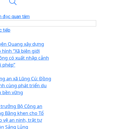
n đọc quan tâm
 tiếp
yên Quang xây dựng
 hình “Xã biên giới
ông có xuất nhập cảnh
ái phép”
ng an xã Lũng Cú: Đồng
nh cùng phát triển du
ch bền vững
 trưởng Bộ Công an
ng Bằng khen cho Tổ
 vệ an ninh, trật tự
ôn Sảng Lủng