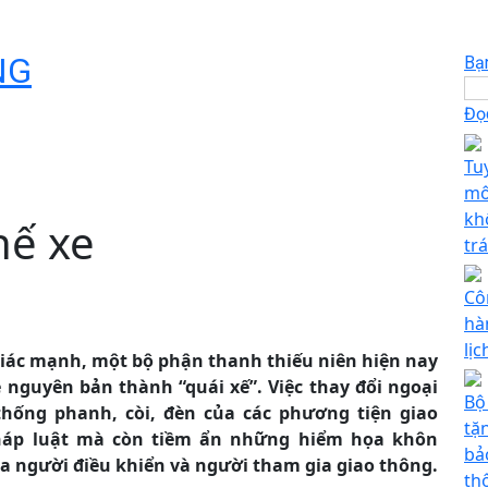
NG
Bạ
Đọc
Tu
mô
kh
hế xe
tr
Cô
hà
lị
giác mạnh, một bộ phận thanh thiếu niên hiện nay
nguyên bản thành “quái xế”. Việc thay đổi ngoại
Bộ
thống phanh, còi, đèn của các phương tiện giao
tặ
pháp luật mà còn tiềm ẩn những hiểm họa khôn
bảo
a người điều khiển và người tham gia giao thông.
th