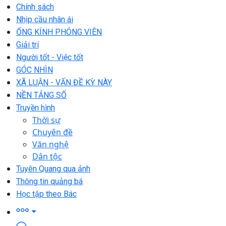
Chính sách
Nhịp cầu nhân ái
ỐNG KÍNH PHÓNG VIÊN
Giải trí
Người tốt - Việc tốt
GÓC NHÌN
XÃ LUẬN - VẤN ĐỀ KỲ NÀY
NỀN TẢNG SỐ
Truyền hình
Thời sự
Chuyên đề
Văn nghệ
Dân tộc
Tuyên Quang qua ảnh
Thông tin quảng bá
Học tập theo Bác