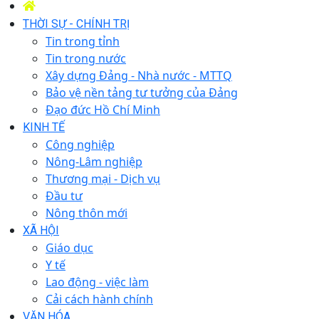
THỜI SỰ - CHÍNH TRỊ
Tin trong tỉnh
Tin trong nước
Xây dựng Đảng - Nhà nước - MTTQ
Bảo vệ nền tảng tư tưởng của Đảng
Đạo đức Hồ Chí Minh
KINH TẾ
Công nghiệp
Nông-Lâm nghiệp
Thương mại - Dịch vụ
Đầu tư
Nông thôn mới
XÃ HỘI
Giáo dục
Y tế
Lao động - việc làm
Cải cách hành chính
VĂN HÓA