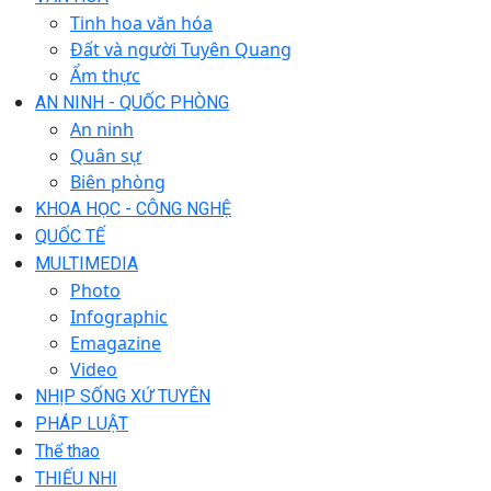
Tinh hoa văn hóa
Đất và người Tuyên Quang
Ẩm thực
AN NINH - QUỐC PHÒNG
An ninh
Quân sự
Biên phòng
KHOA HỌC - CÔNG NGHỆ
QUỐC TẾ
MULTIMEDIA
Photo
Infographic
Emagazine
Video
NHỊP SỐNG XỨ TUYÊN
PHÁP LUẬT
Thể thao
THIẾU NHI