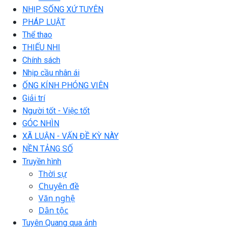
NHỊP SỐNG XỨ TUYÊN
PHÁP LUẬT
Thể thao
THIẾU NHI
Chính sách
Nhịp cầu nhân ái
ỐNG KÍNH PHÓNG VIÊN
Giải trí
Người tốt - Việc tốt
GÓC NHÌN
XÃ LUẬN - VẤN ĐỀ KỲ NÀY
NỀN TẢNG SỐ
Truyền hình
Thời sự
Chuyên đề
Văn nghệ
Dân tộc
Tuyên Quang qua ảnh