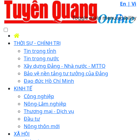
En |
Vi
Toggle main menu visibility
THỜI SỰ - CHÍNH TRỊ
Tin trong tỉnh
Tin trong nước
Xây dựng Đảng - Nhà nước - MTTQ
Bảo vệ nền tảng tư tưởng của Đảng
Đạo đức Hồ Chí Minh
KINH TẾ
Công nghiệp
Nông-Lâm nghiệp
Thương mại - Dịch vụ
Đầu tư
Nông thôn mới
XÃ HỘI