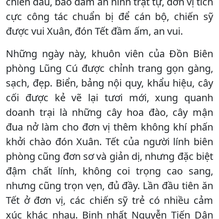
chiến đấu, bảo đảm an ninh trật tự, đơn vị tích
cực công tác chuẩn bị để cán bộ, chiến sỹ
được vui Xuân, đón Tết đầm ấm, an vui.
Những ngày này, khuôn viên của Đồn Biên
phòng Lũng Cú được chỉnh trang gọn gàng,
sạch, đẹp. Biển, bảng nội quy, khẩu hiệu, cây
cối được kẻ vẽ lại tươi mới, xung quanh
doanh trại là những cây hoa đào, cây mận
đua nở làm cho đơn vị thêm không khí phấn
khởi chào đón Xuân. Tết của người lính biên
phòng cũng đơn sơ và giản dị, nhưng đặc biệt
đậm chất lính, không coi trọng cao sang,
nhưng cũng trọn vẹn, đủ đầy. Lần đầu tiên ăn
Tết ở đơn vị, các chiến sỹ trẻ có nhiều cảm
xúc khác nhau. Binh nhất Nguyễn Tiến Dân