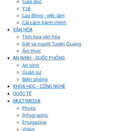
Giáo dục
Y tế
Lao động - việc làm
Cải cách hành chính
VĂN HÓA
Tinh hoa văn hóa
Đất và người Tuyên Quang
Ẩm thực
AN NINH - QUỐC PHÒNG
An ninh
Quân sự
Biên phòng
KHOA HỌC - CÔNG NGHỆ
QUỐC TẾ
MULTIMEDIA
Photo
Infographic
Emagazine
Video