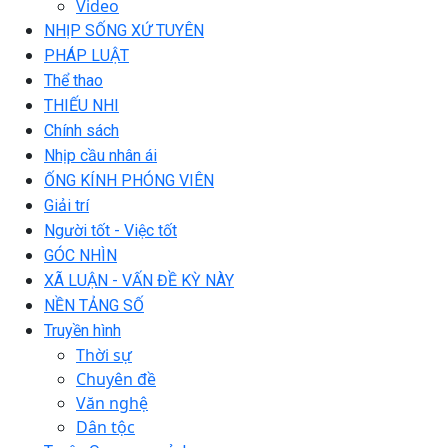
Video
NHỊP SỐNG XỨ TUYÊN
PHÁP LUẬT
Thể thao
THIẾU NHI
Chính sách
Nhịp cầu nhân ái
ỐNG KÍNH PHÓNG VIÊN
Giải trí
Người tốt - Việc tốt
GÓC NHÌN
XÃ LUẬN - VẤN ĐỀ KỲ NÀY
NỀN TẢNG SỐ
Truyền hình
Thời sự
Chuyên đề
Văn nghệ
Dân tộc