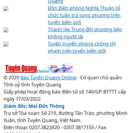
Quang
Đồn Biên phòng Nghĩa Thuận tổ
chức tuần tra song phương trên
tuyến biên giới
Thành lập Trung đội phương tiện
không người lái
Tuyên truyền phòng chống tội
phạm trên tuyến biên giới
© 2020
Báo Tuyên Quang Online
- Cơ quan chủ quản:
Tỉnh uỷ tỉnh Tuyên Quang
Giấy phép hoạt động báo điện tử số 140/GP-BTTTT cấp
ngày 17/03/2022
Giám đốc: Mai Đức Thông
Trụ sở Tòa soạn: Số 219, đường Tân Trào, phường Minh
Xuân, tỉnh Tuyên Quang, Việt Nam.
Điện thoại: 0207.3822820 - 0207.3817155 / Fax: