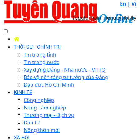
En |
Vi
Toggle main menu visibility
THỜI SỰ - CHÍNH TRỊ
Tin trong tỉnh
Tin trong nước
Xây dựng Đảng - Nhà nước - MTTQ
Bảo vệ nền tảng tư tưởng của Đảng
Đạo đức Hồ Chí Minh
KINH TẾ
Công nghiệp
Nông-Lâm nghiệp
Thương mại - Dịch vụ
Đầu tư
Nông thôn mới
XÃ HỘI