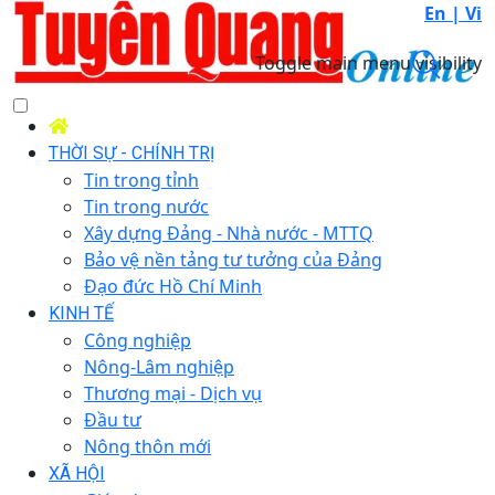
En |
Vi
Toggle main menu visibility
THỜI SỰ - CHÍNH TRỊ
Tin trong tỉnh
Tin trong nước
Xây dựng Đảng - Nhà nước - MTTQ
Bảo vệ nền tảng tư tưởng của Đảng
Đạo đức Hồ Chí Minh
KINH TẾ
Công nghiệp
Nông-Lâm nghiệp
Thương mại - Dịch vụ
Đầu tư
Nông thôn mới
XÃ HỘI