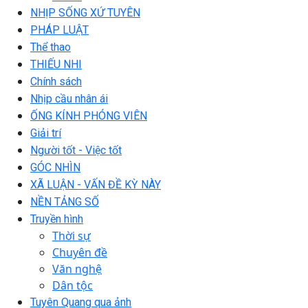
NHỊP SỐNG XỨ TUYÊN
PHÁP LUẬT
Thể thao
THIẾU NHI
Chính sách
Nhịp cầu nhân ái
ỐNG KÍNH PHÓNG VIÊN
Giải trí
Người tốt - Việc tốt
GÓC NHÌN
XÃ LUẬN - VẤN ĐỀ KỲ NÀY
NỀN TẢNG SỐ
Truyền hình
Thời sự
Chuyên đề
Văn nghệ
Dân tộc
Tuyên Quang qua ảnh