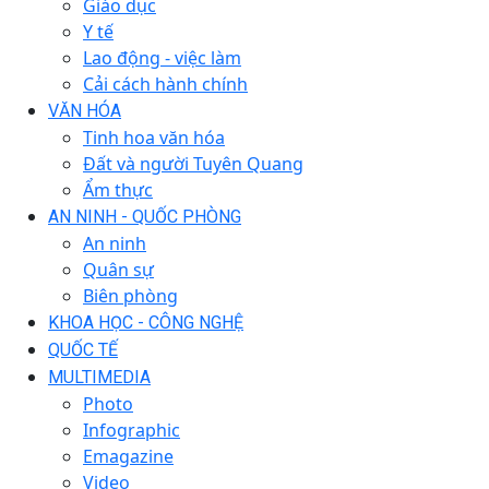
Giáo dục
Y tế
Lao động - việc làm
Cải cách hành chính
VĂN HÓA
Tinh hoa văn hóa
Đất và người Tuyên Quang
Ẩm thực
AN NINH - QUỐC PHÒNG
An ninh
Quân sự
Biên phòng
KHOA HỌC - CÔNG NGHỆ
QUỐC TẾ
MULTIMEDIA
Photo
Infographic
Emagazine
Video