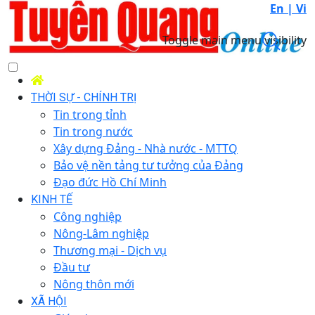
En |
Vi
Toggle main menu visibility
THỜI SỰ - CHÍNH TRỊ
Tin trong tỉnh
Tin trong nước
Xây dựng Đảng - Nhà nước - MTTQ
Bảo vệ nền tảng tư tưởng của Đảng
Đạo đức Hồ Chí Minh
KINH TẾ
Công nghiệp
Nông-Lâm nghiệp
Thương mại - Dịch vụ
Đầu tư
Nông thôn mới
XÃ HỘI