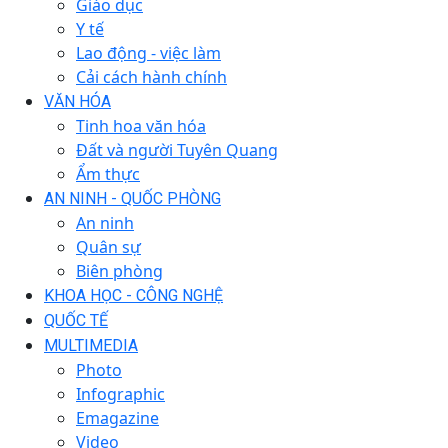
Giáo dục
Y tế
Lao động - việc làm
Cải cách hành chính
VĂN HÓA
Tinh hoa văn hóa
Đất và người Tuyên Quang
Ẩm thực
AN NINH - QUỐC PHÒNG
An ninh
Quân sự
Biên phòng
KHOA HỌC - CÔNG NGHỆ
QUỐC TẾ
MULTIMEDIA
Photo
Infographic
Emagazine
Video