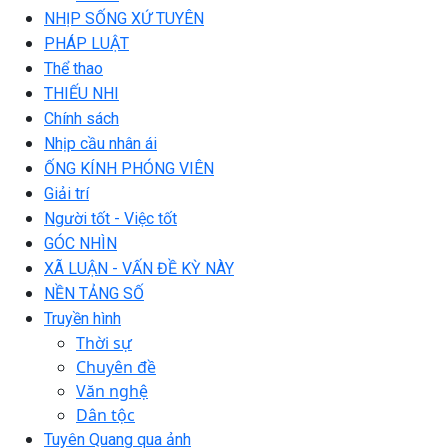
NHỊP SỐNG XỨ TUYÊN
PHÁP LUẬT
Thể thao
THIẾU NHI
Chính sách
Nhịp cầu nhân ái
ỐNG KÍNH PHÓNG VIÊN
Giải trí
Người tốt - Việc tốt
GÓC NHÌN
XÃ LUẬN - VẤN ĐỀ KỲ NÀY
NỀN TẢNG SỐ
Truyền hình
Thời sự
Chuyên đề
Văn nghệ
Dân tộc
Tuyên Quang qua ảnh