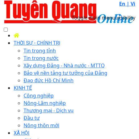
En |
Vi
Toggle main menu visibility
THỜI SỰ - CHÍNH TRỊ
Tin trong tỉnh
Tin trong nước
Xây dựng Đảng - Nhà nước - MTTQ
Bảo vệ nền tảng tư tưởng của Đảng
Đạo đức Hồ Chí Minh
KINH TẾ
Công nghiệp
Nông-Lâm nghiệp
Thương mại - Dịch vụ
Đầu tư
Nông thôn mới
XÃ HỘI