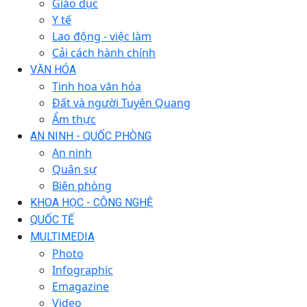
Giáo dục
Y tế
Lao động - việc làm
Cải cách hành chính
VĂN HÓA
Tinh hoa văn hóa
Đất và người Tuyên Quang
Ẩm thực
AN NINH - QUỐC PHÒNG
An ninh
Quân sự
Biên phòng
KHOA HỌC - CÔNG NGHỆ
QUỐC TẾ
MULTIMEDIA
Photo
Infographic
Emagazine
Video