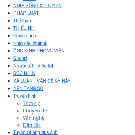
NHỊP SỐNG XỨ TUYÊN
PHÁP LUẬT
Thể thao
THIẾU NHI
Chính sách
Nhịp cầu nhân ái
ỐNG KÍNH PHÓNG VIÊN
Giải trí
Người tốt - Việc tốt
GÓC NHÌN
XÃ LUẬN - VẤN ĐỀ KỲ NÀY
NỀN TẢNG SỐ
Truyền hình
Thời sự
Chuyên đề
Văn nghệ
Dân tộc
Tuyên Quang qua ảnh