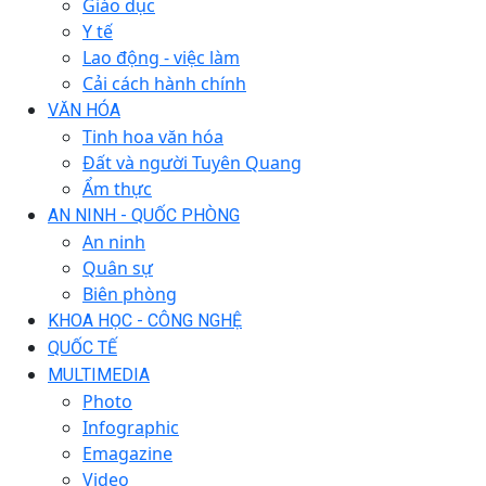
Giáo dục
Y tế
Lao động - việc làm
Cải cách hành chính
VĂN HÓA
Tinh hoa văn hóa
Đất và người Tuyên Quang
Ẩm thực
AN NINH - QUỐC PHÒNG
An ninh
Quân sự
Biên phòng
KHOA HỌC - CÔNG NGHỆ
QUỐC TẾ
MULTIMEDIA
Photo
Infographic
Emagazine
Video