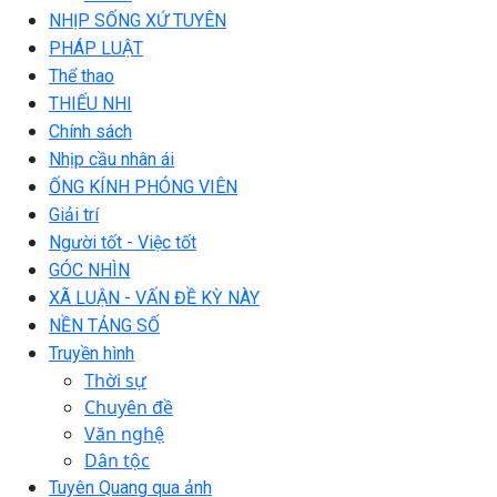
NHỊP SỐNG XỨ TUYÊN
PHÁP LUẬT
Thể thao
THIẾU NHI
Chính sách
Nhịp cầu nhân ái
ỐNG KÍNH PHÓNG VIÊN
Giải trí
Người tốt - Việc tốt
GÓC NHÌN
XÃ LUẬN - VẤN ĐỀ KỲ NÀY
NỀN TẢNG SỐ
Truyền hình
Thời sự
Chuyên đề
Văn nghệ
Dân tộc
Tuyên Quang qua ảnh