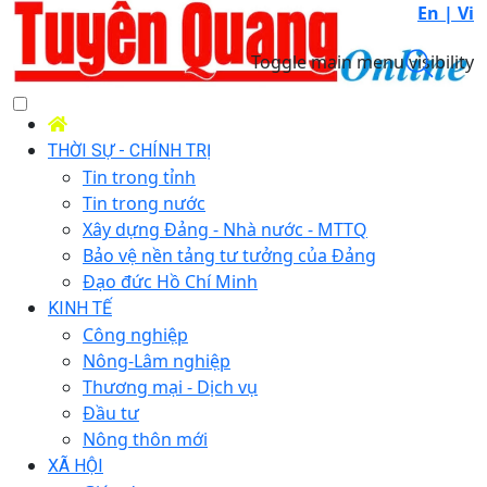
En |
Vi
Toggle main menu visibility
THỜI SỰ - CHÍNH TRỊ
Tin trong tỉnh
Tin trong nước
Xây dựng Đảng - Nhà nước - MTTQ
Bảo vệ nền tảng tư tưởng của Đảng
Đạo đức Hồ Chí Minh
KINH TẾ
Công nghiệp
Nông-Lâm nghiệp
Thương mại - Dịch vụ
Đầu tư
Nông thôn mới
XÃ HỘI