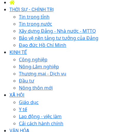
THỜI SỰ - CHÍNH TRỊ
Tin trong tỉnh
Tin trong nước
Xây dựng Đảng - Nhà nước - MTTQ
Bảo vệ nền tảng tư tưởng của Đảng
Đạo đức Hồ Chí Minh
KINH TẾ
Công nghiệp
Nông-Lâm nghiệp
Thương mại - Dịch vụ
Đầu tư
Nông thôn mới
XÃ HỘI
Giáo dục
Y tế
Lao động - việc làm
Cải cách hành chính
VĂN HÓA