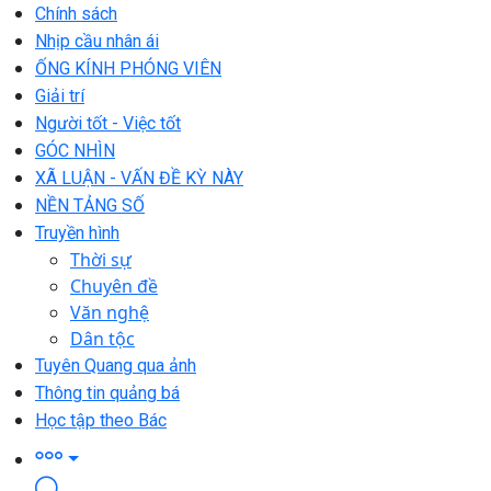
Chính sách
Nhịp cầu nhân ái
ỐNG KÍNH PHÓNG VIÊN
Giải trí
Người tốt - Việc tốt
GÓC NHÌN
XÃ LUẬN - VẤN ĐỀ KỲ NÀY
NỀN TẢNG SỐ
Truyền hình
Thời sự
Chuyên đề
Văn nghệ
Dân tộc
Tuyên Quang qua ảnh
Thông tin quảng bá
Học tập theo Bác