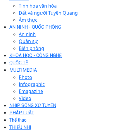
Tinh hoa văn hóa
Đất và người Tuyên Quang
Ẩm thực
AN NINH - QUỐC PHÒNG
An ninh
Quân sự
Biên phòng
KHOA HỌC - CÔNG NGHỆ
QUỐC TẾ
MULTIMEDIA
Photo
Infographic
Emagazine
Video
NHỊP SỐNG XỨ TUYÊN
PHÁP LUẬT
Thể thao
THIẾU NHI