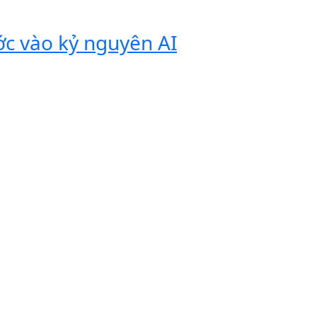
ớc vào kỷ nguyên AI
Vivobook
tính di 