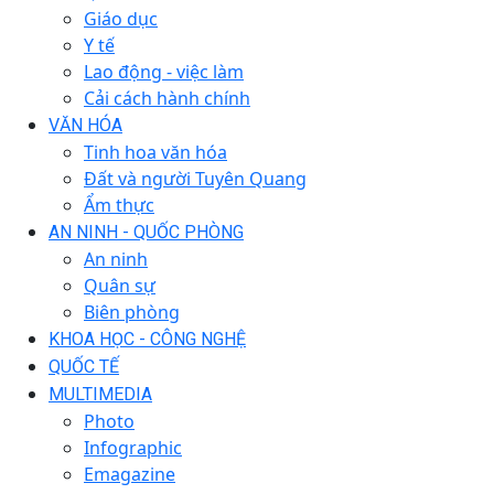
Giáo dục
Y tế
Lao động - việc làm
Cải cách hành chính
VĂN HÓA
Tinh hoa văn hóa
Đất và người Tuyên Quang
Ẩm thực
AN NINH - QUỐC PHÒNG
An ninh
Quân sự
Biên phòng
KHOA HỌC - CÔNG NGHỆ
QUỐC TẾ
MULTIMEDIA
Photo
Infographic
Emagazine