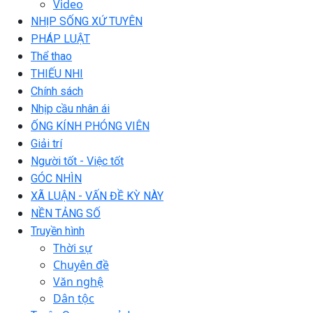
Video
NHỊP SỐNG XỨ TUYÊN
PHÁP LUẬT
Thể thao
THIẾU NHI
Chính sách
Nhịp cầu nhân ái
ỐNG KÍNH PHÓNG VIÊN
Giải trí
Người tốt - Việc tốt
GÓC NHÌN
XÃ LUẬN - VẤN ĐỀ KỲ NÀY
NỀN TẢNG SỐ
Truyền hình
Thời sự
Chuyên đề
Văn nghệ
Dân tộc