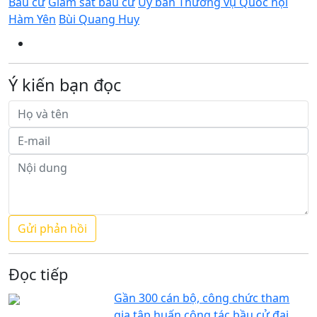
Bầu cử
Giám sát bầu cử
Ủy ban Thường vụ Quốc hội
Hàm Yên
Bùi Quang Huy
Ý kiến bạn đọc
Đọc tiếp
Gần 300 cán bộ, công chức tham
gia tập huấn công tác bầu cử đại