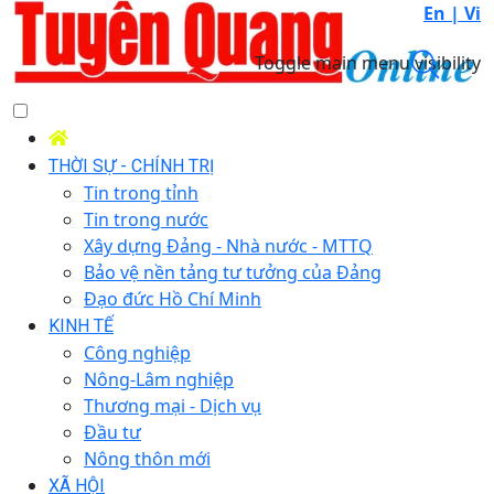
En |
Vi
Toggle main menu visibility
THỜI SỰ - CHÍNH TRỊ
Tin trong tỉnh
Tin trong nước
Xây dựng Đảng - Nhà nước - MTTQ
Bảo vệ nền tảng tư tưởng của Đảng
Đạo đức Hồ Chí Minh
KINH TẾ
Công nghiệp
Nông-Lâm nghiệp
Thương mại - Dịch vụ
Đầu tư
Nông thôn mới
XÃ HỘI