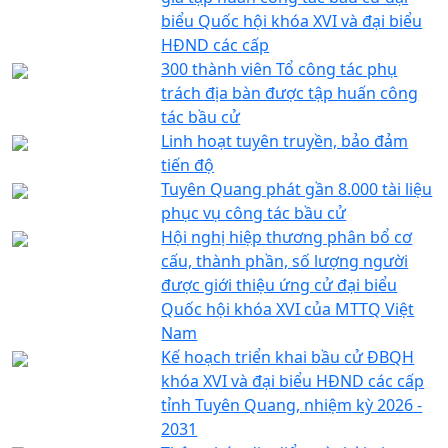
biểu Quốc hội khóa XVI và đại biểu
HĐND các cấp
300 thành viên Tổ công tác phụ
trách địa bàn được tập huấn công
tác bầu cử
Linh hoạt tuyên truyền, bảo đảm
tiến độ
Tuyên Quang phát gần 8.000 tài liệu
phục vụ công tác bầu cử
Hội nghị hiệp thương phân bổ cơ
cấu, thành phần, số lượng người
được giới thiệu ứng cử đại biểu
Quốc hội khóa XVI của MTTQ Việt
Nam
Kế hoạch triển khai bầu cử ĐBQH
khóa XVI và đại biểu HĐND các cấp
tỉnh Tuyên Quang, nhiệm kỳ 2026 -
2031