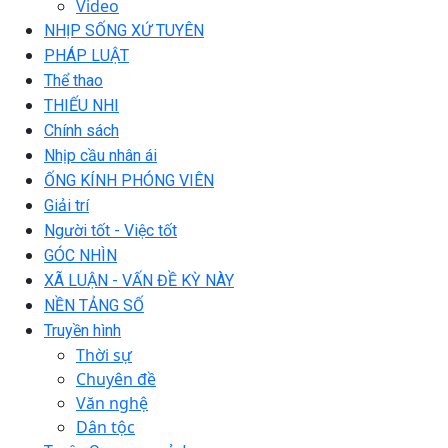
Video
NHỊP SỐNG XỨ TUYÊN
PHÁP LUẬT
Thể thao
THIẾU NHI
Chính sách
Nhịp cầu nhân ái
ỐNG KÍNH PHÓNG VIÊN
Giải trí
Người tốt - Việc tốt
GÓC NHÌN
XÃ LUẬN - VẤN ĐỀ KỲ NÀY
NỀN TẢNG SỐ
Truyền hình
Thời sự
Chuyên đề
Văn nghệ
Dân tộc