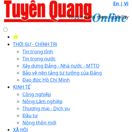
En |
Vi
Toggle main menu visibility
THỜI SỰ - CHÍNH TRỊ
Tin trong tỉnh
Tin trong nước
Xây dựng Đảng - Nhà nước - MTTQ
Bảo vệ nền tảng tư tưởng của Đảng
Đạo đức Hồ Chí Minh
KINH TẾ
Công nghiệp
Nông-Lâm nghiệp
Thương mại - Dịch vụ
Đầu tư
Nông thôn mới
XÃ HỘI