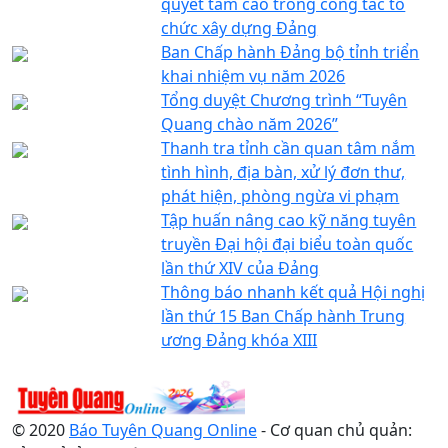
quyết tâm cao trong công tác tổ
chức xây dựng Đảng
Ban Chấp hành Đảng bộ tỉnh triển
khai nhiệm vụ năm 2026
Tổng duyệt Chương trình “Tuyên
Quang chào năm 2026”
Thanh tra tỉnh cần quan tâm nắm
tình hình, địa bàn, xử lý đơn thư,
phát hiện, phòng ngừa vi phạm
Tập huấn nâng cao kỹ năng tuyên
truyền Đại hội đại biểu toàn quốc
lần thứ XIV của Đảng
Thông báo nhanh kết quả Hội nghị
lần thứ 15 Ban Chấp hành Trung
ương Đảng khóa XIII
© 2020
Báo Tuyên Quang Online
- Cơ quan chủ quản: