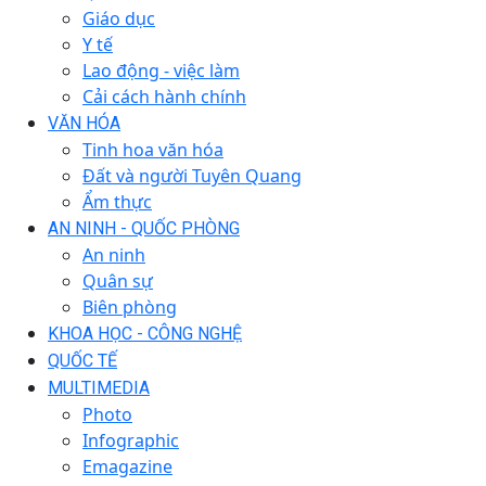
Giáo dục
Y tế
Lao động - việc làm
Cải cách hành chính
VĂN HÓA
Tinh hoa văn hóa
Đất và người Tuyên Quang
Ẩm thực
AN NINH - QUỐC PHÒNG
An ninh
Quân sự
Biên phòng
KHOA HỌC - CÔNG NGHỆ
QUỐC TẾ
MULTIMEDIA
Photo
Infographic
Emagazine