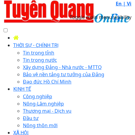
En |
Vi
Toggle main menu visibility
THỜI SỰ - CHÍNH TRỊ
Tin trong tỉnh
Tin trong nước
Xây dựng Đảng - Nhà nước - MTTQ
Bảo vệ nền tảng tư tưởng của Đảng
Đạo đức Hồ Chí Minh
KINH TẾ
Công nghiệp
Nông-Lâm nghiệp
Thương mại - Dịch vụ
Đầu tư
Nông thôn mới
XÃ HỘI