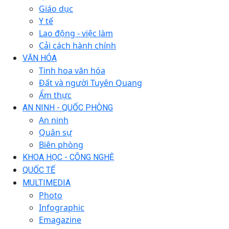
Giáo dục
Y tế
Lao động - việc làm
Cải cách hành chính
VĂN HÓA
Tinh hoa văn hóa
Đất và người Tuyên Quang
Ẩm thực
AN NINH - QUỐC PHÒNG
An ninh
Quân sự
Biên phòng
KHOA HỌC - CÔNG NGHỆ
QUỐC TẾ
MULTIMEDIA
Photo
Infographic
Emagazine