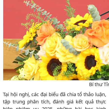
Bí thư T
Tại hội nghị, các đại biểu đã chia tổ thảo luận,
tập trung phân tích, đánh giá kết quả thực
hiện nhiệm vụ 2025, những bài học kinh