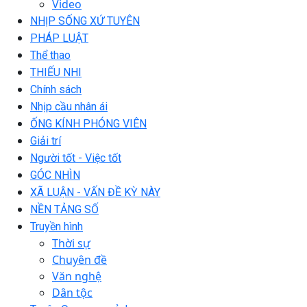
Video
NHỊP SỐNG XỨ TUYÊN
PHÁP LUẬT
Thể thao
THIẾU NHI
Chính sách
Nhịp cầu nhân ái
ỐNG KÍNH PHÓNG VIÊN
Giải trí
Người tốt - Việc tốt
GÓC NHÌN
XÃ LUẬN - VẤN ĐỀ KỲ NÀY
NỀN TẢNG SỐ
Truyền hình
Thời sự
Chuyên đề
Văn nghệ
Dân tộc