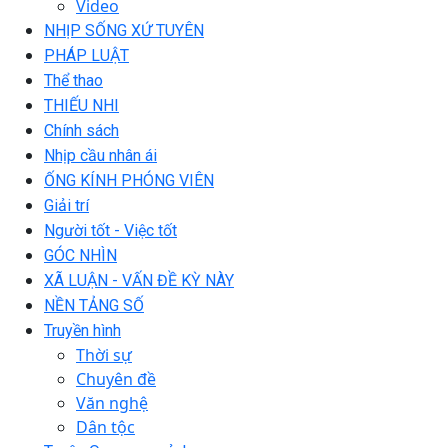
Video
NHỊP SỐNG XỨ TUYÊN
PHÁP LUẬT
Thể thao
THIẾU NHI
Chính sách
Nhịp cầu nhân ái
ỐNG KÍNH PHÓNG VIÊN
Giải trí
Người tốt - Việc tốt
GÓC NHÌN
XÃ LUẬN - VẤN ĐỀ KỲ NÀY
NỀN TẢNG SỐ
Truyền hình
Thời sự
Chuyên đề
Văn nghệ
Dân tộc