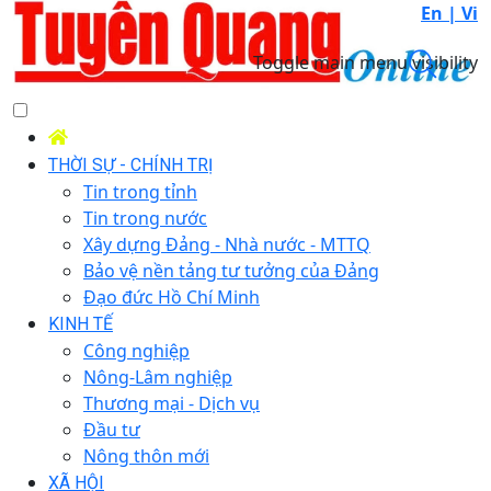
En |
Vi
Toggle main menu visibility
THỜI SỰ - CHÍNH TRỊ
Tin trong tỉnh
Tin trong nước
Xây dựng Đảng - Nhà nước - MTTQ
Bảo vệ nền tảng tư tưởng của Đảng
Đạo đức Hồ Chí Minh
KINH TẾ
Công nghiệp
Nông-Lâm nghiệp
Thương mại - Dịch vụ
Đầu tư
Nông thôn mới
XÃ HỘI