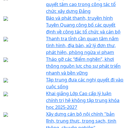
quyết tâm cao trong công tác tổ
chức xây dựng Đảng
Báo và phát thanh, truyền hình
Tuyên Quang công bố các quyết
định về công tác tổ chức và cán bộ
Thanh tra tỉnh cần quan tâm nắm
tình hình, địa bàn, xử lý đơn thư,
phát hiện, phòng ngừa vi phạm
Tháo gỡ các “điểm nghẽn”, khơi
thông nguồn lực cho sự phát triển
nhanh và bền vững
Tập trung đưa các nghị quyết đi vào
cuộc sống
Khai giảng Lớp Cao cấp lý luận
chính trị hệ không tập trung khóa
học 2025-2027
Xây dựng cán bộ nội chính "bản
lĩnh, trung thực, trong sạch, tinh
thông, chuyên nghiệp"