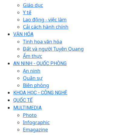
Giáo dục
Y tế
Lao động - việc làm
Cải cách hành chính
VĂN HÓA
Tinh hoa văn hóa
Đất và người Tuyên Quang
Ẩm thực
AN NINH - QUỐC PHÒNG
An ninh
Quân sự
Biên phòng
KHOA HỌC - CÔNG NGHỆ
QUỐC TẾ
MULTIMEDIA
Photo
Infographic
Emagazine